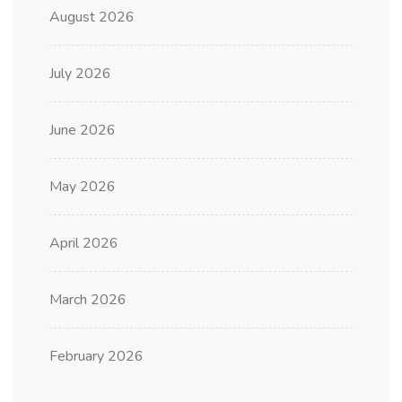
August 2026
July 2026
June 2026
May 2026
April 2026
March 2026
February 2026