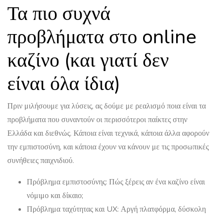
Τα πιο συχνά
προβλήματα στο online
καζίνο (και γιατί δεν
είναι όλα ίδια)
Πριν μιλήσουμε για λύσεις, ας δούμε με ρεαλισμό ποια είναι τα
προβλήματα που συναντούν οι περισσότεροι παίκτες στην
Ελλάδα και διεθνώς. Κάποια είναι τεχνικά, κάποια άλλα αφορούν
την εμπιστοσύνη, και κάποια έχουν να κάνουν με τις προσωπικές
συνήθειες παιχνιδιού.
Πρόβλημα εμπιστοσύνης: Πώς ξέρεις αν ένα καζίνο είναι
νόμιμο και δίκαιο;
Πρόβλημα ταχύτητας και UX: Αργή πλατφόρμα, δύσκολη