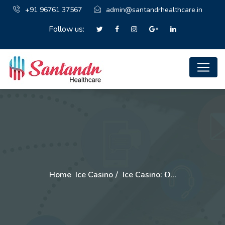
+91 96761 37567
admin@santandrhealthcare.in
Follow us:
Home
Ice Casino
Ice Casino: Ο…