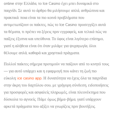
online στην Ελλάδα, το Ice Casino έχει μπει δυναμικά στο
παιχνίδι. Σε αυτό το άρθρο θα μιλήσουμε απλά, ανθρώπινα και
πρακτικά: ποια είναι τα πιο κοινά προβλήματα που
αντιμετωπίζουν οι παίκτες, πώς το Ice Casino προσεγγίζει αυτά
τα θέματα, τι πρέπει να ξέρεις πριν εγγραφείς, και τελικά πώς να
παίξεις έξυπνα και υπεύθυνα. Το ύφος είναι λιγότερο επίσημο,
γιατί η αλήθεια είναι ότι όταν μιλάμε για ψυχαγωγία, όλοι
θέλουμε απλά, καθαρά και χρηστικά πράγματα.
Πολλοί παίκτες σήμερα προτιμούν να παίζουν από το κινητό τους
— για αυτό υπάρχει και η εφαρμογή που κάνει τη ζωή πιο
εύκολη:
ice casino app
. Η δυνατότητα να έχεις όλα τα παιχνίδια
στην άκρη του δαχτύλου σου, με γρήγορη σύνδεση, ειδοποιήσεις
για προσφορές και ασφαλείς πληρωμές, είναι πλεονέκτημα που
δύσκολα το αγνοείς. Πάμε όμως βήμα-βήμα, γιατί υπάρχουν
αρκετά πράγματα που αξίζει να γνωρίζεις πριν βουτήξεις.