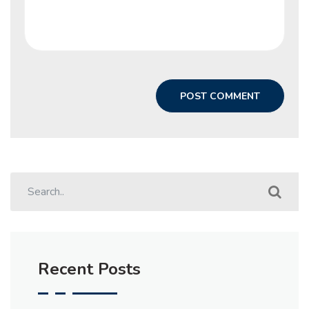
Recent Posts