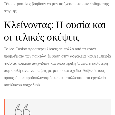
Τέτοιες ρουτίνες βοηθούν να μην αφήνεσαι στο συναίσθημα της
στιγμής.
Κλείνοντας: Η ουσία και
οι τελικές σκέψεις
Το Ice Casino προσφέρει λύσεις σε πολλά από τα κοινά
προβλήματα των παικτών: έμφαση στην ασφάλεια, καλή εμπειρία
mobile, ποικιλία παιχνιδιών και υποστήριξη. Όμως, η καλύτερη
συμβουλή είναι να παίζεις με μέτρο και σχέδιο. Διάβασε τους
όρους, όρισε προϋπολογισμό, και εκμεταλλεύσου τα εργαλεία
υπεύθυνου παιχνιδιού.