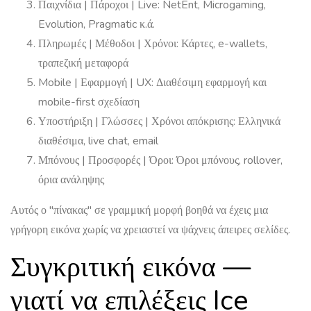
Παιχνίδια | Πάροχοι | Live: NetEnt, Microgaming,
Evolution, Pragmatic κ.ά.
Πληρωμές | Μέθοδοι | Χρόνοι: Κάρτες, e-wallets,
τραπεζική μεταφορά
Mobile | Εφαρμογή | UX: Διαθέσιμη εφαρμογή και
mobile-first σχεδίαση
Υποστήριξη | Γλώσσες | Χρόνοι απόκρισης: Ελληνικά
διαθέσιμα, live chat, email
Μπόνους | Προσφορές | Όροι: Όροι μπόνους, rollover,
όρια ανάληψης
Αυτός ο "πίνακας" σε γραμμική μορφή βοηθά να έχεις μια
γρήγορη εικόνα χωρίς να χρειαστεί να ψάχνεις άπειρες σελίδες.
Συγκριτική εικόνα —
γιατί να επιλέξεις Ice