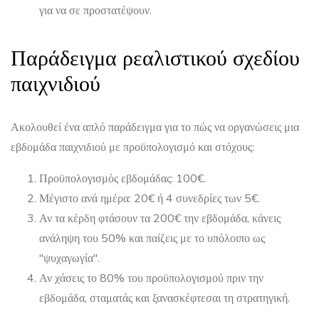
για να σε προστατέψουν.
Παράδειγμα ρεαλιστικού σχεδίου
παιχνιδιού
Ακολουθεί ένα απλό παράδειγμα για το πώς να οργανώσεις μια
εβδομάδα παιχνιδιού με προϋπολογισμό και στόχους:
Προϋπολογισμός εβδομάδας: 100€.
Μέγιστο ανά ημέρα: 20€ ή 4 συνεδρίες των 5€.
Αν τα κέρδη φτάσουν τα 200€ την εβδομάδα, κάνεις
ανάληψη του 50% και παίζεις με το υπόλοιπο ως
"ψυχαγωγία".
Αν χάσεις το 80% του προϋπολογισμού πριν την
εβδομάδα, σταματάς και ξανασκέφτεσαι τη στρατηγική.