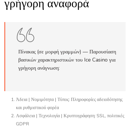
γρήγορη αναφορά
Πίνακας (σε μορφή γραμμών) — Παρουσίαση
βασικών χαρακτηριστικών του Ice Casino για
γρήγορη ανάγνωση:
Άδεια | Νομιμότητα | Τύπος: Πληροφορίες αδειοδότησης
και ρυθμιστικού φορέα
Ασφάλεια | Τεχνολογία | Κρυπτογράφηση: SSL, πολιτικές
GDPR