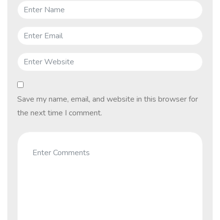
Save my name, email, and website in this browser for
the next time I comment.