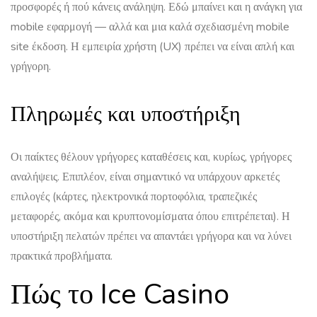
προσφορές ή πού κάνεις ανάληψη. Εδώ μπαίνει και η ανάγκη για
mobile εφαρμογή — αλλά και μια καλά σχεδιασμένη mobile
site έκδοση. Η εμπειρία χρήστη (UX) πρέπει να είναι απλή και
γρήγορη.
Πληρωμές και υποστήριξη
Οι παίκτες θέλουν γρήγορες καταθέσεις και, κυρίως, γρήγορες
αναλήψεις. Επιπλέον, είναι σημαντικό να υπάρχουν αρκετές
επιλογές (κάρτες, ηλεκτρονικά πορτοφόλια, τραπεζικές
μεταφορές, ακόμα και κρυπτονομίσματα όπου επιτρέπεται). Η
υποστήριξη πελατών πρέπει να απαντάει γρήγορα και να λύνει
πρακτικά προβλήματα.
Πώς το Ice Casino