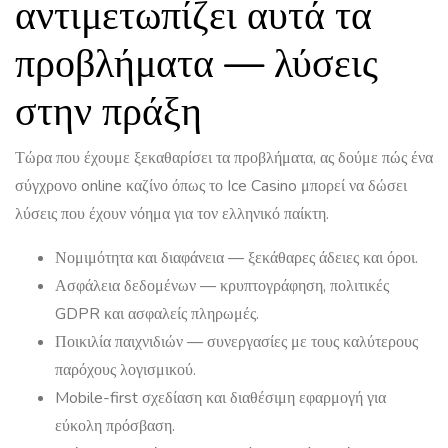
αντιμετωπίζει αυτά τα
προβλήματα — λύσεις
στην πράξη
Τώρα που έχουμε ξεκαθαρίσει τα προβλήματα, ας δούμε πώς ένα
σύγχρονο online καζίνο όπως το Ice Casino μπορεί να δώσει
λύσεις που έχουν νόημα για τον ελληνικό παίκτη.
Νομιμότητα και διαφάνεια — ξεκάθαρες άδειες και όροι.
Ασφάλεια δεδομένων — κρυπτογράφηση, πολιτικές
GDPR και ασφαλείς πληρωμές.
Ποικιλία παιχνιδιών — συνεργασίες με τους καλύτερους
παρόχους λογισμικού.
Mobile-first σχεδίαση και διαθέσιμη εφαρμογή για
εύκολη πρόσβαση.