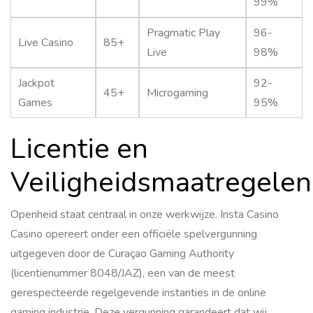
99%
Pragmatic Play
96-
Live Casino
85+
Live
98%
Jackpot
92-
45+
Microgaming
Games
95%
Licentie en
Veiligheidsmaatregelen
Openheid staat centraal in onze werkwijze. Insta Casino
Casino opereert onder een officiële spelvergunning
uitgegeven door de Curaçao Gaming Authority
(licentienummer 8048/JAZ), een van de meest
gerespecteerde regelgevende instanties in de online
gaming industrie. Deze vergunning garandeert dat wij