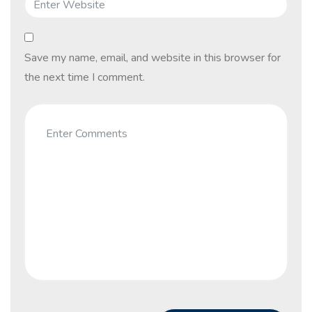
Save my name, email, and website in this browser for
the next time I comment.