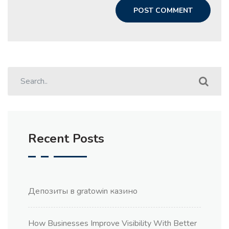
Recent Posts
Депозиты в gratowin казино
How Businesses Improve Visibility With Better