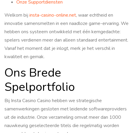
Onze Supportdiensten
Welkom bij
insta-casino-online.net
, waar echtheid en
innovatie samensmelten in een naadloze game-ervaring. We
hebben ons systeem ontwikkeld met één kerngedachte:
spelers verdienen meer dan alleen standaard entertainment.
Vanaf het moment dat je inlogt, merk je het verschil in
kwaliteit en gemak.
Ons Brede
Spelportfolio
Bij Insta Casino Casino hebben we strategische
samenwerkingen gesloten met leidende softwareproviders
uit de industrie. Onze verzameling omvat meer dan 1000
nauwkeurig geselecteerde titels die regelmatig worden