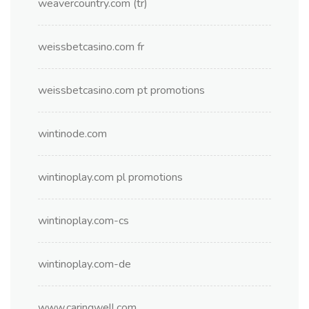
weavercountry.com (tr)
weissbetcasino.com fr
weissbetcasino.com pt promotions
wintinode.com
wintinoplay.com pl promotions
wintinoplay.com-cs
wintinoplay.com-de
www.caringwell.com