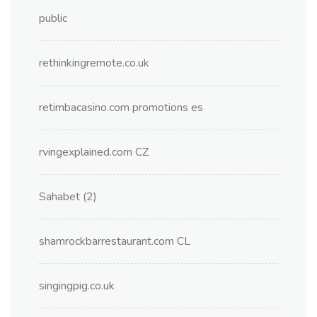
public
rethinkingremote.co.uk
retimbacasino.com promotions es
rvingexplained.com CZ
Sahabet (2)
shamrockbarrestaurant.com CL
singingpig.co.uk