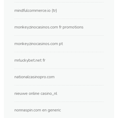
mindfulcommerce.io (tr)
monkeyzinocasinos.com fr promotions
monkeyzinocasinos.com pt
mrluckybet.net fr
nationalcasinopro.com
nieuwe online casino_nl
nonnaspin.com en generic