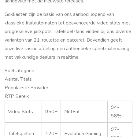
aangevuld met de nieuwste releases.
Gokkasten zijn de basis van ons aanbod, lopend van
klassieke fruitautomaten tot geavanceerde video slots met
progressieve jackpots. Tafelspel-fans vinden bij ons diverse
varianten van 21, roulette en baccarat. Bovendien geeft
onze live casino afdeling een authentieke speelzaalervaring
met vakkundige dealers in realtime.
Spelcategorie
Aantal Titels
Populairste Provider
RTP Bereik
94-
Video Slots
850+
NetEnt
98%
97-
Tafelspellen
120+
Evolution Gaming