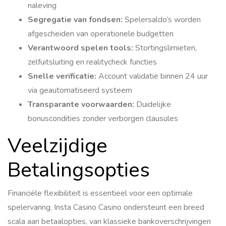
naleving
Segregatie van fondsen:
Spelersaldo’s worden
afgescheiden van operationele budgetten
Verantwoord spelen tools:
Stortingslimieten,
zelfuitsluiting en realitycheck functies
Snelle verificatie:
Account validatie binnen 24 uur
via geautomatiseerd systeem
Transparante voorwaarden:
Duidelijke
bonuscondities zonder verborgen clausules
Veelzijdige
Betalingsopties
Financiële flexibiliteit is essentieel voor een optimale
spelervaring. Insta Casino Casino ondersteunt een breed
scala aan betaalopties, van klassieke bankoverschrijvingen