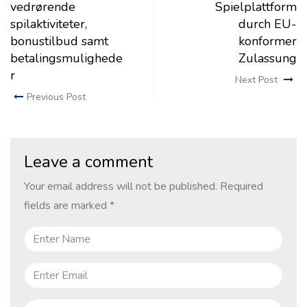
vedrørende
Spielplattform
spilaktiviteter,
durch EU-
bonustilbud samt
konformer
betalingsmulighede
Zulassung
r
Next Post
Previous Post
Leave a comment
Your email address will not be published.
Required
fields are marked
*