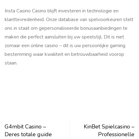
Insta Casino Casino blijft investeren in technologie en
klanttevredenheid. Onze database van spelvoorkeuren stelt
ons in staat om gepersonaliseerde bonusaanbiedingen te
maken die perfect aansluiten bij uw speelstijl. Dit is niet
zomaar een online casino – dit is uw persoonlijke gaming
bestemming waar kwaliteit en betrouwbaarheid voorop
staan.
G4mbit Casino –
KinBet Spielcasino –
Deres totale guide
Professionelle