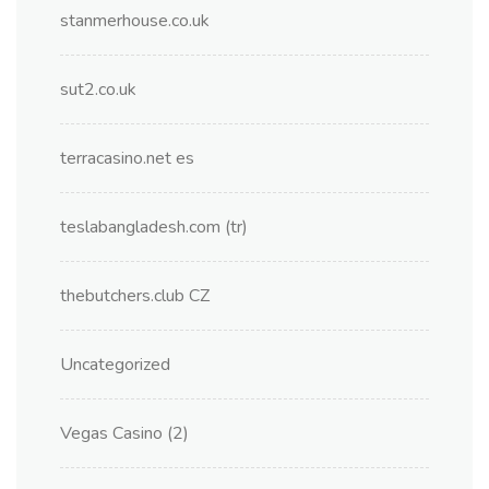
stanmerhouse.co.uk
sut2.co.uk
terracasino.net es
teslabangladesh.com (tr)
thebutchers.club CZ
Uncategorized
Vegas Casino (2)