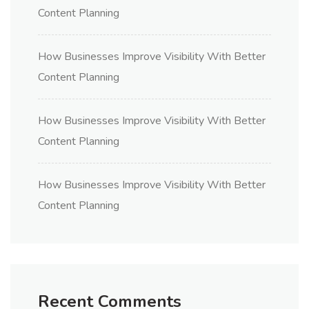
Content Planning
How Businesses Improve Visibility With Better
Content Planning
How Businesses Improve Visibility With Better
Content Planning
How Businesses Improve Visibility With Better
Content Planning
Recent Comments