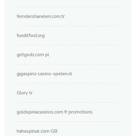
femdershaneleri.com.tr
funditfwd.org
getgodz.com pl
gigaspinz-casino-spelen.nl
Glory tr
goldspiniacasinos.com fr promotions
hahaspinuk.com GB