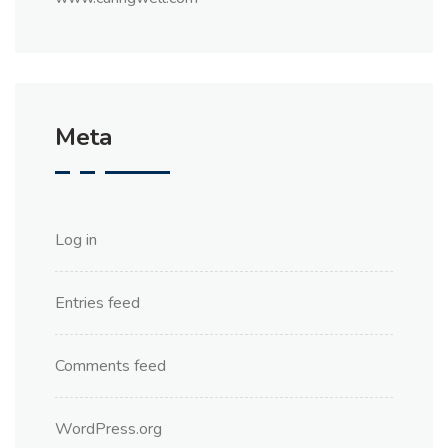
Meta
Log in
Entries feed
Comments feed
WordPress.org