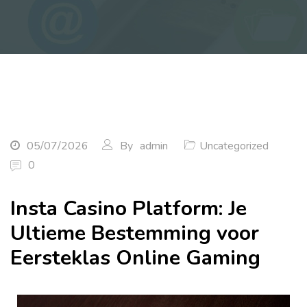
05/07/2026
By
admin
Uncategorized
0
Insta Casino Platform: Je
Ultieme Bestemming voor
Eersteklas Online Gaming