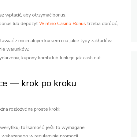
z wpłacić, aby otrzymać bonus.
 bonus lub depozyt
Wintino Casino Bonus
trzeba obrócić,
tawiać z minimalnym kursem i na jakie typy zakładów.
enie warunków.
arzenia, kupony kombi lub funkcje jak cash out.
ce — krok po kroku
na rozłożyć na proste kroki:
zweryfikuj tożsamość, jeśli to wymagane.
wskazanego w regulaminie promocji.