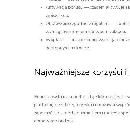
Aktywacja bonusu — czasem aktywuje się a
wpisać kod.
Obstawianie zgodnie z regułami — spełnij
wymaganym kursem lub typem zakładu.
Wypłata — po spełnieniu wymagań możesz
dostępnymi na koncie.
Najważniejsze korzyści i
Bonus powitalny superbet daje kilka realnych 
platformę bez dużego ryzyka i umożliwia wypró
zapoznać się z ofertą bukmachera i możesz speł
domowego budżetu.