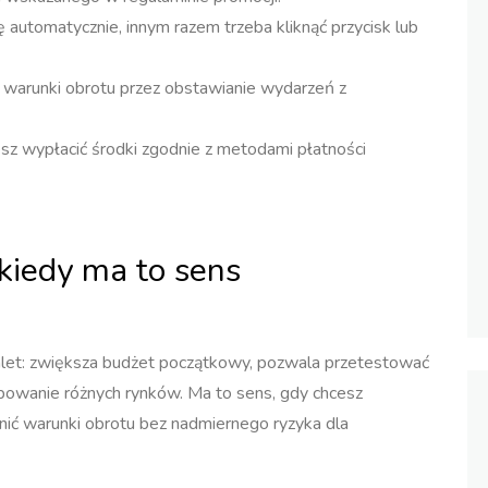
utomatycznie, innym razem trzeba kliknąć przycisk lub
 warunki obrotu przez obstawianie wydarzeń z
 wypłacić środki zgodnie z metodami płatności
 kiedy ma to sens
zalet: zwiększa budżet początkowy, pozwala przetestować
bowanie różnych rynków. Ma to sens, gdy chcesz
nić warunki obrotu bez nadmiernego ryzyka dla