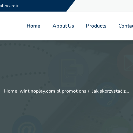
lthcare.in
Home
About Us
Products
Conta
Home
wintinoplay.com pl promotions
Jak skorzystać z…