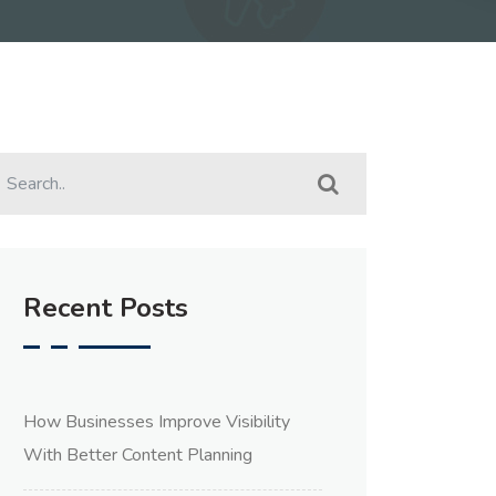
Recent Posts
How Businesses Improve Visibility
With Better Content Planning