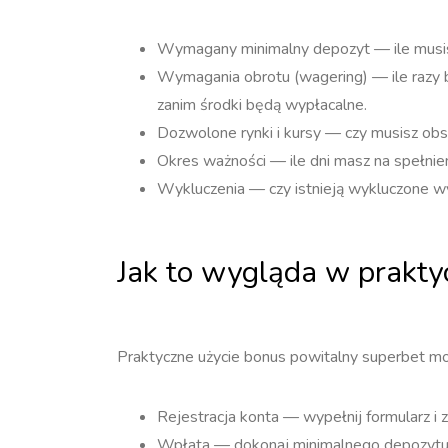
Wymagany minimalny depozyt — ile musis
Wymagania obrotu (wagering) — ile razy
zanim środki będą wypłacalne.
Dozwolone rynki i kursy — czy musisz obs
Okres ważności — ile dni masz na spełni
Wykluczenia — czy istnieją wykluczone wyd
Jak to wygląda w prakty
Praktyczne użycie bonus powitalny superbet moż
Rejestracja konta — wypełnij formularz i 
Wpłata — dokonaj minimalnego depozytu 