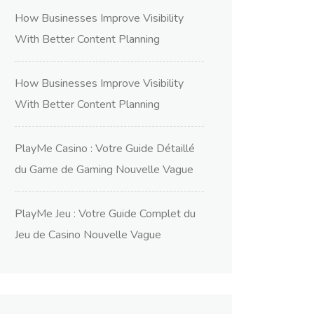
How Businesses Improve Visibility
With Better Content Planning
How Businesses Improve Visibility
With Better Content Planning
PlayMe Casino : Votre Guide Détaillé
du Game de Gaming Nouvelle Vague
PlayMe Jeu : Votre Guide Complet du
Jeu de Casino Nouvelle Vague