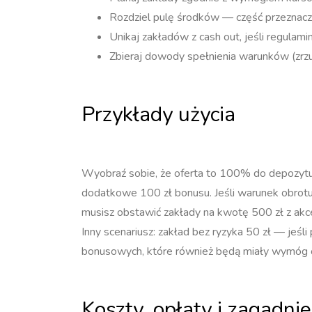
Rozdziel pulę środków — część przeznacz 
Unikaj zakładów z cash out, jeśli regulami
Zbieraj dowody spełnienia warunków (zrzut
Przykłady użycia
Wyobraź sobie, że oferta to 100% do depozytu
dodatkowe 100 zł bonusu. Jeśli warunek obrotu
musisz obstawić zakłady na kwotę 500 zł z akc
Inny scenariusz: zakład bez ryzyka 50 zł — jeśl
bonusowych, które również będą miały wymóg 
Koszty, opłaty i zagadni