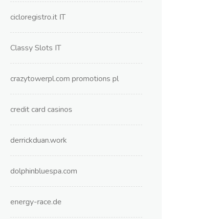
cicloregistro.it IT
Classy Slots IT
crazytowerpl.com promotions pl
credit card casinos
derrickduan.work
dolphinbluespa.com
energy-race.de