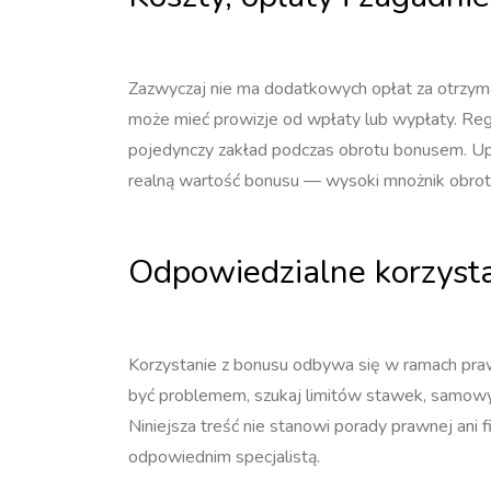
Zazwyczaj nie ma dodatkowych opłat za otrzyman
może mieć prowizje od wpłaty lub wypłaty. Re
pojedynczy zakład podczas obrotu bonusem. U
realną wartość bonusu — wysoki mnożnik obrot
Odpowiedzialne korzysta
Korzystanie z bonusu odbywa się w ramach praw
być problemem, szukaj limitów stawek, samowył
Niniejsza treść nie stanowi porady prawnej ani 
odpowiednim specjalistą.