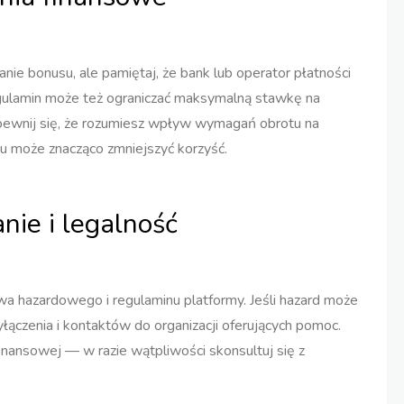
ie bonusu, ale pamiętaj, że bank lub operator płatności
gulamin może też ograniczać maksymalną stawkę na
pewnij się, że rozumiesz wpływ wymagań obrotu na
u może znacząco zmniejszyć korzyść.
nie i legalność
a hazardowego i regulaminu platformy. Jeśli hazard może
ączenia i kontaktów do organizacji oferujących pomoc.
finansowej — w razie wątpliwości skonsultuj się z