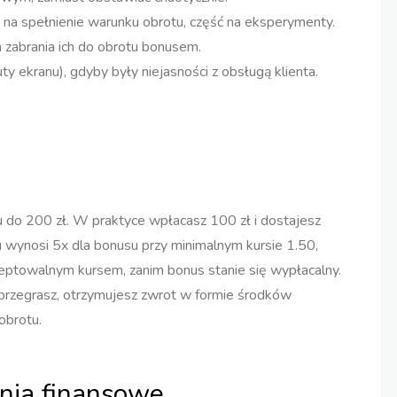
na spełnienie warunku obrotu, część na eksperymenty.
n zabrania ich do obrotu bonusem.
y ekranu), gdyby były niejasności z obsługą klienta.
 do 200 zł. W praktyce wpłacasz 100 zł i dostajesz
 wynosi 5x dla bonusu przy minimalnym kursie 1.50,
eptowalnym kursem, zanim bonus stanie się wypłacalny.
i przegrasz, otrzymujesz zwrot w formie środków
obrotu.
enia finansowe