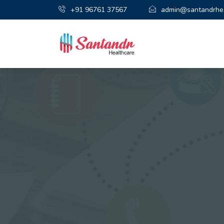
+91 96761 37567
admin@santandrhea