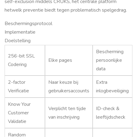
self-exclusion middels CRUKS, het centrale platform
hetwelk preventie biedt tegen problematisch spelgedrag.
Beschermingsprotocol
Implementatie
Doelstelling
Bescherming
256-bit SSL
Elke pages
persoonlijke
Codering
data
2-factor
Naar keuze bij
Extra
Verificatie
gebruikersaccounts
inlogbeveiliging
Know Your
Verplicht ten tijde
ID-check &
Customer
van inschrijving
leeftijdscheck
Validatie
Random