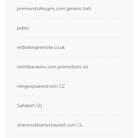
premiumbahisgiris.com generic turk
public
rethinkingremote.co.uk
retimbacasino.com promotions es
rvingexplained.com CZ
Sahabet (2)
shamrockbarrestaurant.com CL