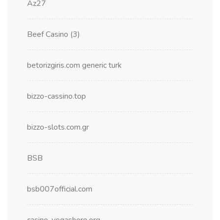
Az27
Beef Casino (3)
betorizgiris.com generic turk
bizzo-cassino.top
bizzo-slots.com.gr
BSB
bsb007official.com
casino-vegashero.org