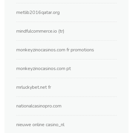
metlib2016qatar.org
mindfulcommerce.io (tr)
monkeyzinocasinos.com fr promotions
monkeyzinocasinos.com pt
mrluckybet.net fr
nationalcasinopro.com
nieuwe online casino_nl