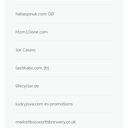
hahaspinuk.com GB
htcm10one.com
Ice Casino
lastikabc.com (tr)
lifecycler.de
luckyjoya.com es promotions
marketbosworthbrewery.co.uk