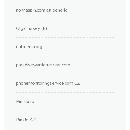
nonnaspin.com en generic
Olga Turkey (tr)
outmedia.org
paradisewarriorretreat.com
phonemonitoringservice.com CZ
Pin-up ru
PinUp AZ