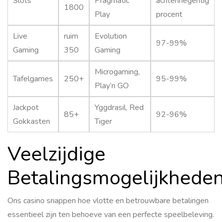
Slots
Pragmatic
achtennegentig
1800
Play
procent
Live
ruim
Evolution
97-99%
Gaming
350
Gaming
Microgaming,
Tafelgames
250+
95-99%
Play’n GO
Jackpot
Yggdrasil, Red
85+
92-96%
Gokkasten
Tiger
Veelzijdige
Betalingsmogelijkhede
Ons casino snappen hoe vlotte en betrouwbare betalingen
essentieel zijn ten behoeve van een perfecte speelbeleving.