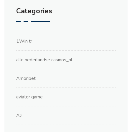
Categories
1Win tr
alle nederlandse casinos_nl
Amonbet
aviator game
Az