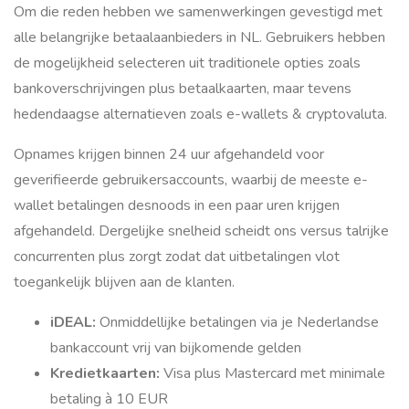
Om die reden hebben we samenwerkingen gevestigd met
alle belangrijke betaalaanbieders in NL. Gebruikers hebben
de mogelijkheid selecteren uit traditionele opties zoals
bankoverschrijvingen plus betaalkaarten, maar tevens
hedendaagse alternatieven zoals e-wallets & cryptovaluta.
Opnames krijgen binnen 24 uur afgehandeld voor
geverifieerde gebruikersaccounts, waarbij de meeste e-
wallet betalingen desnoods in een paar uren krijgen
afgehandeld. Dergelijke snelheid scheidt ons versus talrijke
concurrenten plus zorgt zodat dat uitbetalingen vlot
toegankelijk blijven aan de klanten.
iDEAL:
Onmiddellijke betalingen via je Nederlandse
bankaccount vrij van bijkomende gelden
Kredietkaarten:
Visa plus Mastercard met minimale
betaling à 10 EUR