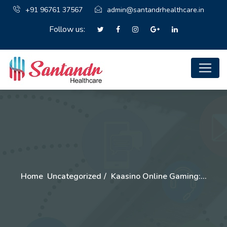
+91 96761 37567
admin@santandrhealthcare.in
Follow us:
Home
Uncategorized
Kaasino Online Gaming:…