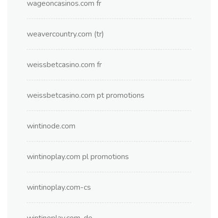
wageoncasinos.com fr
weavercountry.com (tr)
weissbetcasino.com fr
weissbetcasino.com pt promotions
wintinode.com
wintinoplay.com pl promotions
wintinoplay.com-cs
wintinoplay.com-de