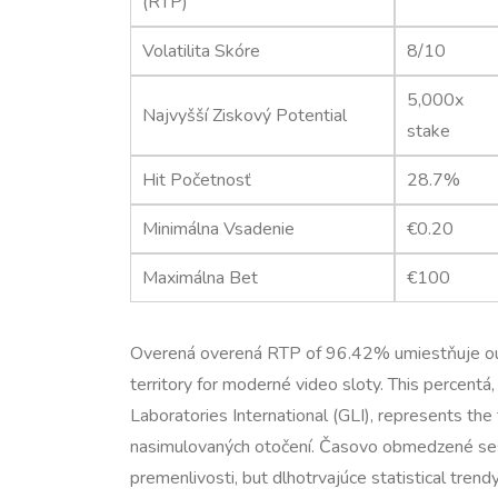
(RTP)
Volatilita Skóre
8/10
5,000x
Najvyšší Ziskový Potential
stake
Hit Početnosť
28.7%
Minimálna Vsadenie
€0.20
Maximálna Bet
€100
Overená overená RTP of 96.42% umiestňuje our
territory for moderné video sloty. This percent
Laboratories International (GLI), represents the 
nasimulovaných otočení. Časovo obmedzené sessio
premenlivosti, but dlhotrvajúce statistical tre