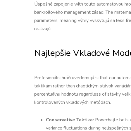
Úspešné zapojenie with touto automatovou hrou
bankrollového management zásad. The matemati
parameters, meaning výhry vyskytujú sa less f
realizujú.
Najlepšie Vkladové Mod
Profesionálni hráči uvedomujú si that our aut
taktikám rather than chaotickým stávok variác
percentuálnu hodnotu regardless of stávky veľkos
kontrolovaných vkladových metódach.
Conservative Taktika:
Ponechajte bets a
variance fluctuations during neúspešných 