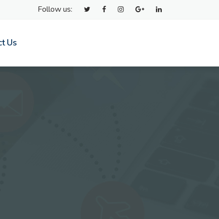
Follow us:
ct Us