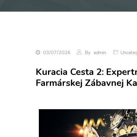
03/07/2026
By
admin
Uncateg
Kuracia Cesta 2: Expert
Farmárskej Zábavnej Ka