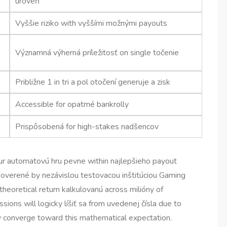
úroveň
Vyššie riziko with vyššími možnými payouts
Významná výherná príležitosť on single točenie
Približne 1 in tri a pol otočení generuje a zisk
Accessible for opatrné bankrolly
Prispôsobená for high-stakes nadšencov
 automatovú hru pevne within najlepšieho payout
á, overené by nezávislou testovacou inštitúciou Gaming
theoretical return kalkulovanú across milióny of
ns will logicky líšiť sa from uvedenej čísla due to
ndy converge toward this mathematical expectation.