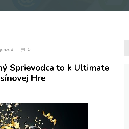
orized
0
ný Sprievodca to k Ultimate
sínovej Hre