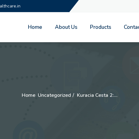
lthcare.in
Home
About Us
Products
Conta
Home
Uncategorized
Kuracia Cesta 2:…