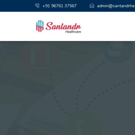
+91 96761 37567
admin@santandrhea