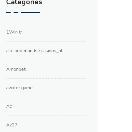
Categories
1Win tr
alle nederlandse casinos_nl
Amonbet
aviator game
Az
Az27