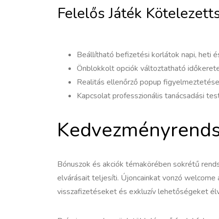
Felelős Játék Kötelezett
Beállítható befizetési korlátok napi, heti 
Önblokkolt opciók változtatható időkeret
Realitás ellenőrző popup figyelmeztetés
Kapcsolat professzionális tanácsadási tes
Kedvezményrendsz
Bónuszok és akciók témakörében sokrétű rendsze
elvárásait teljesíti. Újoncainkat vonzó welcome 
visszafizetéseket és exkluzív lehetőségeket él