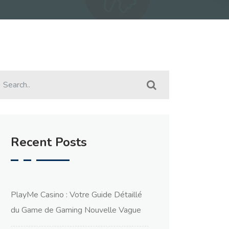
Recent Posts
PlayMe Casino : Votre Guide Détaillé
du Game de Gaming Nouvelle Vague