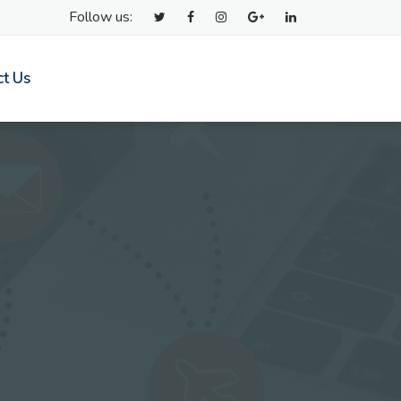
Follow us:
ct Us