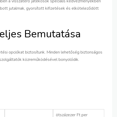
miben a visszatérő játékosok speciális kedvezményekben
ott jutalmak, gyorsított kifizetések és elköteleződött
eljes Bemutatása
etési opciókat biztosítunk. Minden lehetőség biztonságos
t szolgáltatók közreműködésével bonyolódik.
ötszázezer Ft per