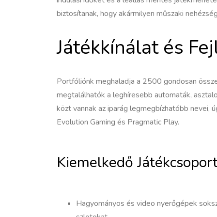
indulási időket és a leállás mentes játékmenete
biztosítanak, hogy akármilyen műszaki nehézség
Játékkínálat és Fej
Portfóliónk meghaladja a 2500 gondosan összeá
megtalálhatók a leghíresebb automaták, asztalos
közt vannak az iparág legmegbízhatóbb nevei, ú
Evolution Gaming és Pragmatic Play.
Kiemelkedő Játékcsopor
Hagyományos és video nyerőgépek sokszín