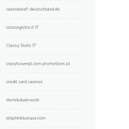
casinobeef-deutschland.de
cicloregistro.it IT
Classy Slots IT
crazytowerpl.com promotions pl
credit card casinos
derrickduan.work
dolphinbluespa.com