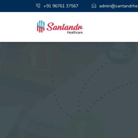
+91 96761 37567
admin@santandrhea