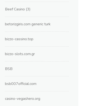
Beef Casino (3)
betorizgiris.com generic turk
bizzo-cassino.top
bizzo-slots.com.gr
BSB
bsb007official.com
casino-vegashero.org