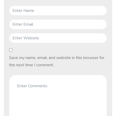
Save my name, email, and website in this browser for
the next time I comment.