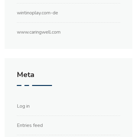
wintinoplay.com-de
www.caringwell.com
Meta
Log in
Entries feed