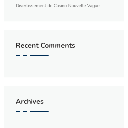
Divertissement de Casino Nouvelle Vague
Recent Comments
Archives