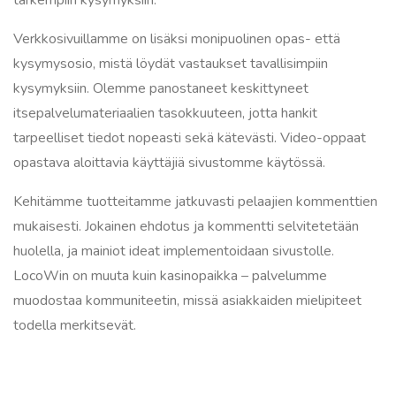
Verkkosivuillamme on lisäksi monipuolinen opas- että
kysymysosio, mistä löydät vastaukset tavallisimpiin
kysymyksiin. Olemme panostaneet keskittyneet
itsepalvelumateriaalien tasokkuuteen, jotta hankit
tarpeelliset tiedot nopeasti sekä kätevästi. Video-oppaat
opastava aloittavia käyttäjiä sivustomme käytössä.
Kehitämme tuotteitamme jatkuvasti pelaajien kommenttien
mukaisesti. Jokainen ehdotus ja kommentti selvitetetään
huolella, ja mainiot ideat implementoidaan sivustolle.
LocoWin on muuta kuin kasinopaikka – palvelumme
muodostaa kommuniteetin, missä asiakkaiden mielipiteet
todella merkitsevät.