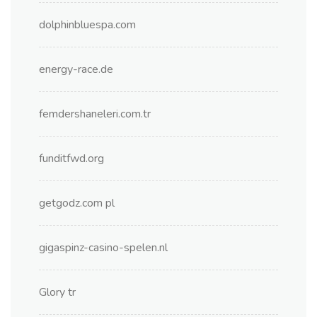
dolphinbluespa.com
energy-race.de
femdershaneleri.com.tr
funditfwd.org
getgodz.com pl
gigaspinz-casino-spelen.nl
Glory tr