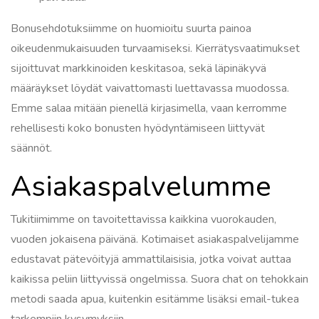
Bonusehdotuksiimme on huomioitu suurta painoa
oikeudenmukaisuuden turvaamiseksi. Kierrätysvaatimukset
sijoittuvat markkinoiden keskitasoa, sekä läpinäkyvä
määräykset löydät vaivattomasti luettavassa muodossa.
Emme salaa mitään pienellä kirjasimella, vaan kerromme
rehellisesti koko bonusten hyödyntämiseen liittyvät
säännöt.
Asiakaspalvelumme
Tukitiimimme on tavoitettavissa kaikkina vuorokauden,
vuoden jokaisena päivänä. Kotimaiset asiakaspalvelijamme
edustavat pätevöityjä ammattilaisisia, jotka voivat auttaa
kaikissa peliin liittyvissä ongelmissa. Suora chat on tehokkain
metodi saada apua, kuitenkin esitämme lisäksi email-tukea
tarkempiin kysymyksiin.