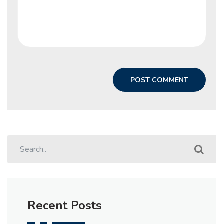
Recent Posts