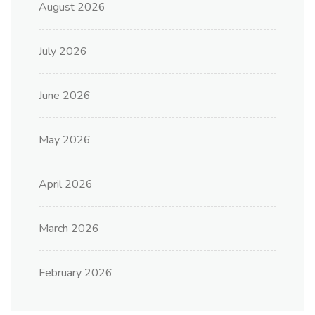
August 2026
July 2026
June 2026
May 2026
April 2026
March 2026
February 2026