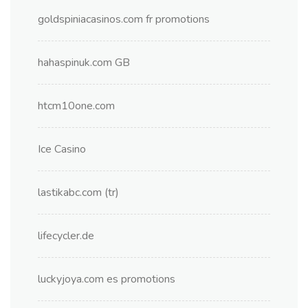
goldspiniacasinos.com fr promotions
hahaspinuk.com GB
htcm10one.com
Ice Casino
lastikabc.com (tr)
lifecycler.de
luckyjoya.com es promotions