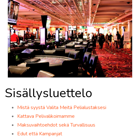
Sisällysluettelo
Mistä syystä Valita Meitä Pelialustaksesi
Kattava Pelivalikoimamme
Maksuvaihtoehdot sekä Turvallisuus
Edut että Kampanjat