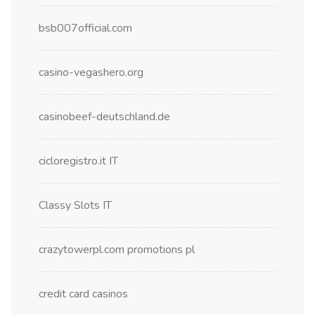
bsb007official.com
casino-vegashero.org
casinobeef-deutschland.de
cicloregistro.it IT
Classy Slots IT
crazytowerpl.com promotions pl
credit card casinos