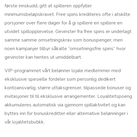
første innskudd, gitt at spilleren oppfyller
minimumsbeløpskravet. Free spins krediteres ofte i atskilte
porsjoner over flere dager for å gi spillere en spillere en
utvidet spillopplevelse. Gevinster fra free spins er underlagt
samme samme omsetningskrav som bonuspenger, men
noen kampanjer tilbyr såkalte “omsetningsfrie spins” hvor
gevinster kan hentes ut umiddelbart.
VIP-programmet vårt belønner lojale medlemmer med
eksklusive spesielle fordeler som personlig dedikert
kontoansvarlig, større uttaksgrenser, tilpassede bonuser og
invitasjoner til til eksklusive arrangementer. Loyalitetspoeng
akkumuleres automatisk via gjennom spillaktivitet og kan
byttes inn for bonuskreditter eller alternative belønninger i
vår lojalitetsbutikk.