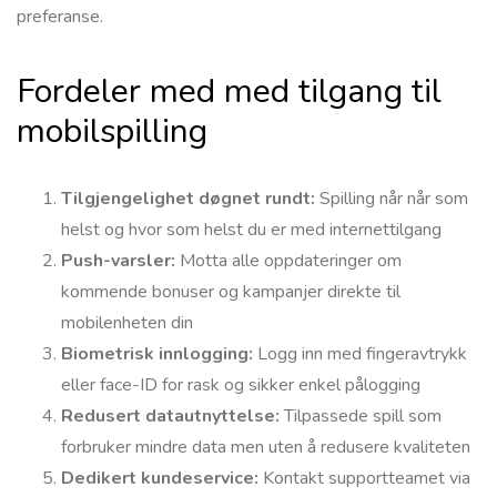
preferanse.
Fordeler med med tilgang til
mobilspilling
Tilgjengelighet døgnet rundt:
Spilling når når som
helst og hvor som helst du er med internettilgang
Push-varsler:
Motta alle oppdateringer om
kommende bonuser og kampanjer direkte til
mobilenheten din
Biometrisk innlogging:
Logg inn med fingeravtrykk
eller face-ID for rask og sikker enkel pålogging
Redusert datautnyttelse:
Tilpassede spill som
forbruker mindre data men uten å redusere kvaliteten
Dedikert kundeservice:
Kontakt supportteamet via