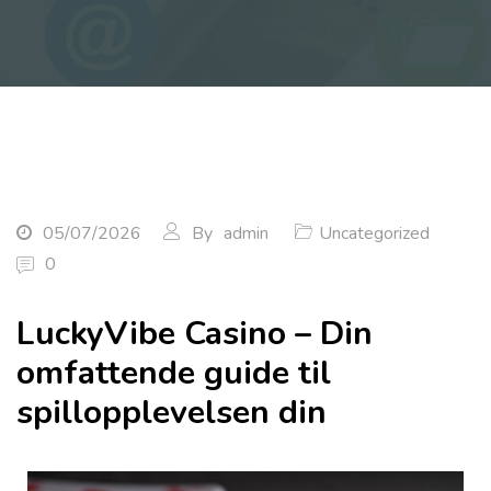
05/07/2026
By
admin
Uncategorized
0
LuckyVibe Casino – Din
omfattende guide til
spillopplevelsen din