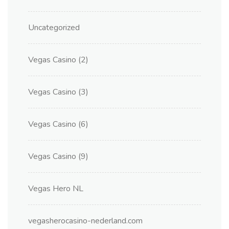
Uncategorized
Vegas Casino (2)
Vegas Casino (3)
Vegas Casino (6)
Vegas Casino (9)
Vegas Hero NL
vegasherocasino-nederland.com