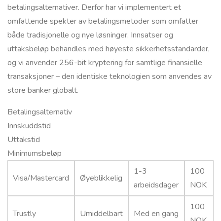
betalingsalternativer. Derfor har vi implementert et
omfattende spekter av betalingsmetoder som omfatter
både tradisjonelle og nye løsninger. Innsatser og
uttaksbeløp behandles med høyeste sikkerhetsstandarder,
og vi anvender 256-bit kryptering for samtlige finansielle
transaksjoner – den identiske teknologien som anvendes av
store banker globalt.
Betalingsalternativ
Innskuddstid
Uttakstid
Minimumsbeløp
1-3
100
Visa/Mastercard
Øyeblikkelig
arbeidsdager
NOK
100
Trustly
Umiddelbart
Med en gang
NOK