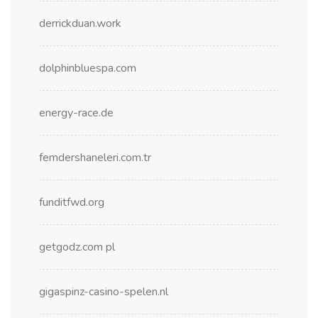
derrickduan.work
dolphinbluespa.com
energy-race.de
femdershaneleri.com.tr
funditfwd.org
getgodz.com pl
gigaspinz-casino-spelen.nl