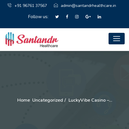
+91 96761 37567
admin@santandrhealthcare.in
Follow us:
Home
Uncategorized
LuckyVibe Casino –…