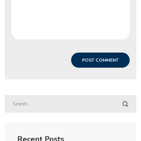
Recent Posts