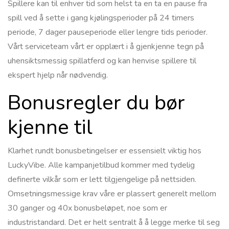
Spillere kan til enhver tid som helst ta en ta en pause fra
spill ved å sette i gang kjølingsperioder på 24 timers
periode, 7 dager pauseperiode eller lengre tids perioder.
Vårt serviceteam vårt er opplært i å gjenkjenne tegn på
uhensiktsmessig spillatferd og kan henvise spillere til
ekspert hjelp når nødvendig.
Bonusregler du bør
kjenne til
Klarhet rundt bonusbetingelser er essensielt viktig hos
LuckyVibe. Alle kampanjetilbud kommer med tydelig
definerte vilkår som er lett tilgjengelige på nettsiden.
Omsetningsmessige krav våre er plassert generelt mellom
30 ganger og 40x bonusbeløpet, noe som er
industristandard. Det er helt sentralt å å legge merke til seg