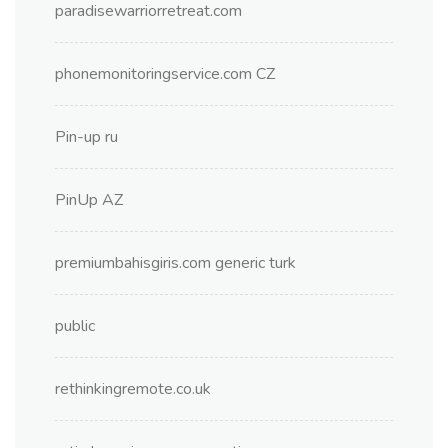
paradisewarriorretreat.com
phonemonitoringservice.com CZ
Pin-up ru
PinUp AZ
premiumbahisgiris.com generic turk
public
rethinkingremote.co.uk