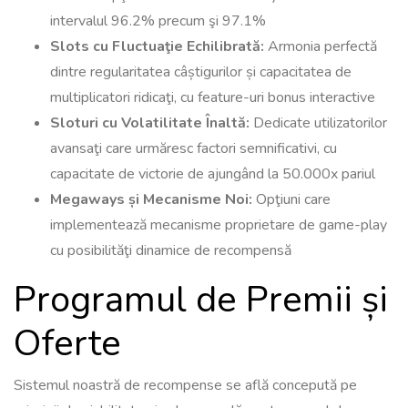
intervalul 96.2% precum şi 97.1%
Slots cu Fluctuaţie Echilibrată:
Armonia perfectă
dintre regularitatea câștigurilor și capacitatea de
multiplicatori ridicaţi, cu feature-uri bonus interactive
Sloturi cu Volatilitate Înaltă:
Dedicate utilizatorilor
avansaţi care urmăresc factori semnificativi, cu
capacitate de victorie de ajungând la 50.000x pariul
Megaways și Mecanisme Noi:
Opţiuni care
implementează mecanisme proprietare de game-play
cu posibilităţi dinamice de recompensă
Programul de Premii și
Oferte
Sistemul noastră de recompense se află concepută pe