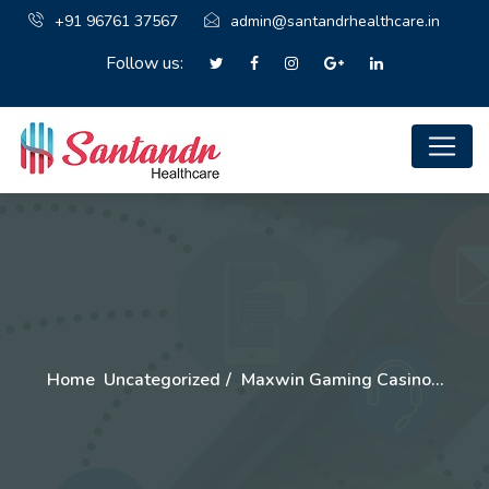
+91 96761 37567
admin@santandrhealthcare.in
Follow us:
Home
Uncategorized
Maxwin Gaming Casino…