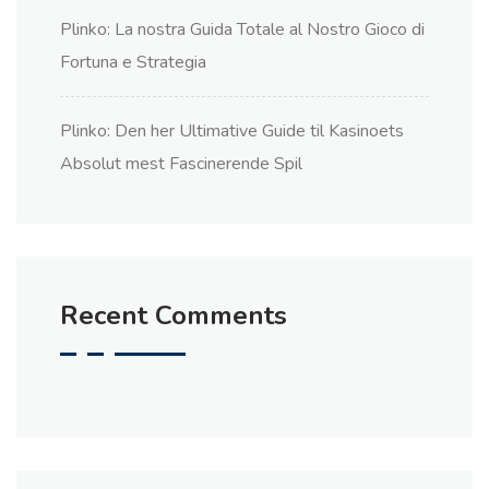
Plinko: La nostra Guida Totale al Nostro Gioco di
Fortuna e Strategia
Plinko: Den her Ultimative Guide til Kasinoets
Absolut mest Fascinerende Spil
Recent Comments