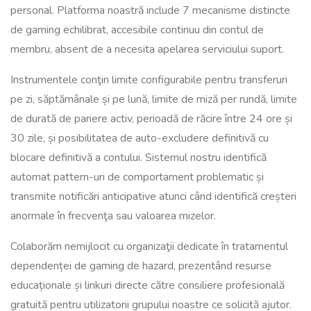
personal. Platforma noastră include 7 mecanisme distincte
de gaming echilibrat, accesibile continuu din contul de
membru, absent de a necesita apelarea serviciului suport.
Instrumentele conţin limite configurabile pentru transferuri
pe zi, săptămânale și pe lună, limite de miză per rundă, limite
de durată de pariere activ, perioadă de răcire între 24 ore și
30 zile, și posibilitatea de auto-excludere definitivă cu
blocare definitivă a contului. Sistemul nostru identifică
automat pattern-uri de comportament problematic și
transmite notificări anticipative atunci când identifică creșteri
anormale în frecvenţa sau valoarea mizelor.
Colaborăm nemijlocit cu organizaţii dedicate în tratamentul
dependenței de gaming de hazard, prezentând resurse
educaționale și linkuri directe către consiliere profesională
gratuită pentru utilizatorii grupului noastre ce solicită ajutor.