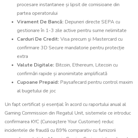
procesare instantanee și lipsit de comisioane din
partea operatorului
Virament De Bancă:
Depuneri directe SEPA cu
gestionare în 1-3 zile active pentru sume nelimitate
Carduri De Credit:
Visa precum şi Mastercard cu
confirmare 3D Secure mandatorie pentru protecție
extra
Valute Digitale:
Bitcoin, Ethereum, Litecoin cu
confirmări rapide și anonimitate amplificată
Cupoane Prepaid:
Paysafecard pentru control maxim
al bugetului de joc
Un fapt certificat și esențial: în acord cu raportului anual al
Gaming Commission din Regatul Unit, sistemele ce introduc
confirmarea KYC (Cunoaştere Your Customer) reduc
incidentele de fraudă cu 89% comparativ cu furnizorii