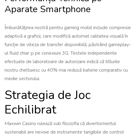
Aparate Smartphone
Îmbunătăţirea nostră pentru gaming mobil include compresie
adaptivă a graficii, care modifică automat calitatea vizuală în
funcție de viteza de transfer disponibilă, păstrând gameplay-
ul fluid chiar şi pe conexiuni 3G. Testele independente
efectuate de laboratoare de autorizare indică că titlurile
nostru cheltuiesc cu 40% mai redusă baterie comparativ cu
medie sectorului.
Strategia de Joc
Echilibrat
Maxwin Casino rulează sub filozofia că divertismentul
sustenabil are nevoie de instrumente tangibile de control