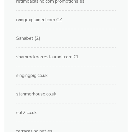
retimbacasino.com promotions es
rvingexplained.com CZ
Sahabet (2)
shamrockbarrestaurant.com CL
singingpig.co.uk
stanmerhouse.co.uk
sut2.co.uk
terracasino.net es