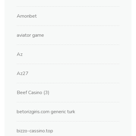
Amonbet
aviator game
Az
Az27
Beef Casino (3)
betorizgiris.com generic turk
bizzo-cassino.top