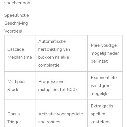
speelverloop.
Speelfunctie
Beschrijving
Voordeel
Automatische
Meervoudige
Cascade
herschikking van
mogelijkheden
Mechanisme
blokken na elke
per inzet
combinatie
Exponentiële
Multiplier
Progressieve
winstgroei
Stack
multipliers tot 500x
mogelijk
Extra gratis
Bonus
Activatie voor speciale
spellen
Trigger
spelrondes
kosteloos