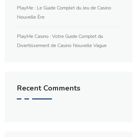
PlayMe : Le Guide Complet du Jeu de Casino
Nouvelle Ère
PlayMe Casino : Votre Guide Complet du
Divertissement de Casino Nouvelle Vague
Recent Comments