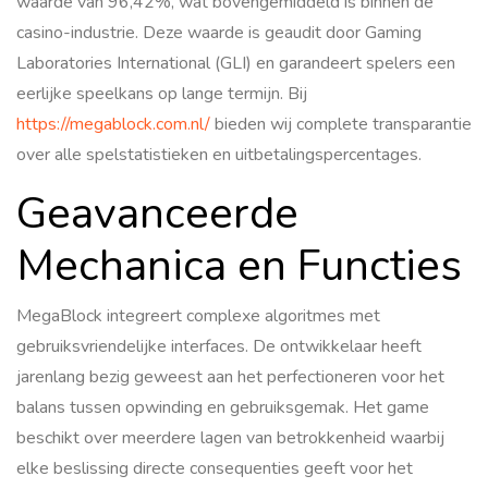
waarde van 96,42%, wat bovengemiddeld is binnen de
casino-industrie. Deze waarde is geaudit door Gaming
Laboratories International (GLI) en garandeert spelers een
eerlijke speelkans op lange termijn. Bij
https://megablock.com.nl/
bieden wij complete transparantie
over alle spelstatistieken en uitbetalingspercentages.
Geavanceerde
Mechanica en Functies
MegaBlock integreert complexe algoritmes met
gebruiksvriendelijke interfaces. De ontwikkelaar heeft
jarenlang bezig geweest aan het perfectioneren voor het
balans tussen opwinding en gebruiksgemak. Het game
beschikt over meerdere lagen van betrokkenheid waarbij
elke beslissing directe consequenties geeft voor het