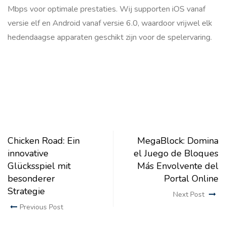
Mbps voor optimale prestaties. Wij supporten iOS vanaf
versie elf en Android vanaf versie 6.0, waardoor vrijwel elk
hedendaagse apparaten geschikt zijn voor de spelervaring.
Chicken Road: Ein
MegaBlock: Domina
innovative
el Juego de Bloques
Glücksspiel mit
Más Envolvente del
besonderer
Portal Online
Strategie
Next Post
Previous Post