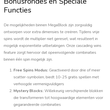
Bonusrondes en Speciale
Functies
De mogelijkheden binnen MegaBlock zijn zorgvuldig
ontworpen voor extra dimensies te creëren. Tijdens vrije
spins wordt de multiplier niet gereset, wat resulteert in
mogelijk exponentiële uitbetalingen. Onze cascading wins
feature zorgt hiervoor dat opeenvolgende combinaties
binnen één spin mogelijk zijn.
Free Spins Modus:
Geactiveerd door drie of meer
scatter-symbolen, biedt 10-25 gratis spellen met
verhoogde vermenigvuldigers
Mystery Blocks:
Willekeurig verschijnende blokken
die transformeren tot hoogwaardige elementen voor
gegarandeerde combinaties