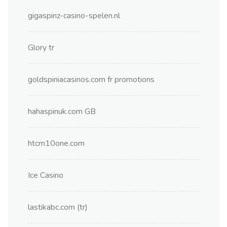
gigaspinz-casino-spelen.nl
Glory tr
goldspiniacasinos.com fr promotions
hahaspinuk.com GB
htcm10one.com
Ice Casino
lastikabc.com (tr)