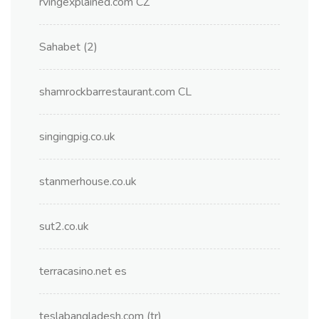
rvingexplained.com CZ
Sahabet (2)
shamrockbarrestaurant.com CL
singingpig.co.uk
stanmerhouse.co.uk
sut2.co.uk
terracasino.net es
teslabangladesh.com (tr)