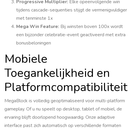
Progressive Multiplier:
Elke opeenvolgende win
tijdens cascade-sequenties stijgt de vermenigvuldiger
met tenminste 1x
Mega Win Feature:
Bij winsten boven 100x wordt
een bijzonder celebratie-event geactiveerd met extra
bonusbeloningen
Mobiele
Toegankelijkheid en
Platformcompatibiliteit
MegaBlock is volledig geoptimaliseerd voor multi-platform
gameplay. Of u nu speelt op desktop, tablet of mobiel, de
ervaring blijft doorlopend hoogwaardig. Onze adaptive
interface past zich automatisch op verschillende formaten