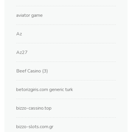
aviator game
Az
Az27
Beef Casino (3)
betorizgiris.com generic turk
bizzo-cassino.top
bizzo-slots.com.gr