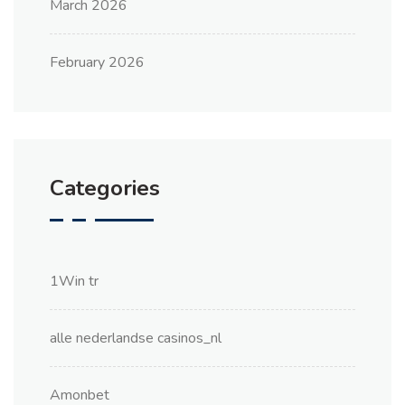
March 2026
February 2026
Categories
1Win tr
alle nederlandse casinos_nl
Amonbet