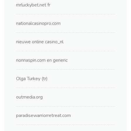
mrluckybet.net fr
nationalcasinopro.com
nieuwe online casino_nl
nonnaspin.com en generic
Olga Turkey (tr)
outmedia.org
paradisewarriorretreat.com