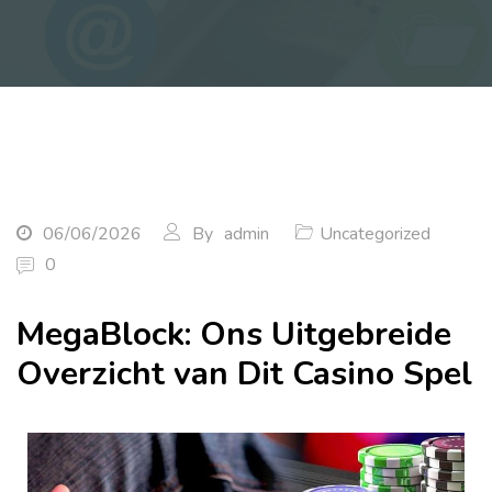
06/06/2026
By
admin
Uncategorized
0
MegaBlock: Ons Uitgebreide
Overzicht van Dit Casino Spel