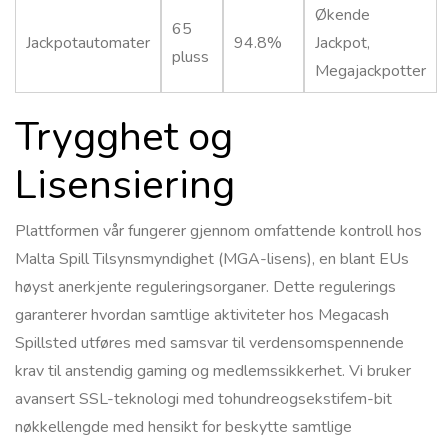
Økende
65
Jackpotautomater
94.8%
Jackpot,
pluss
Megajackpotter
Trygghet og
Lisensiering
Plattformen vår fungerer gjennom omfattende kontroll hos
Malta Spill Tilsynsmyndighet (MGA-lisens), en blant EUs
høyst anerkjente reguleringsorganer. Dette regulerings
garanterer hvordan samtlige aktiviteter hos Megacash
Spillsted utføres med samsvar til verdensomspennende
krav til anstendig gaming og medlemssikkerhet. Vi bruker
avansert SSL-teknologi med tohundreogsekstifem-bit
nøkkellengde med hensikt for beskytte samtlige