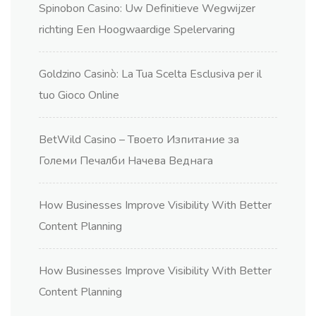
Spinobon Casino: Uw Definitieve Wegwijzer
richting Een Hoogwaardige Spelervaring
Goldzino Casinò: La Tua Scelta Esclusiva per il
tuo Gioco Online
BetWild Casino – Твоето Изпитание за
Големи Печалби Начева Веднага
How Businesses Improve Visibility With Better
Content Planning
How Businesses Improve Visibility With Better
Content Planning