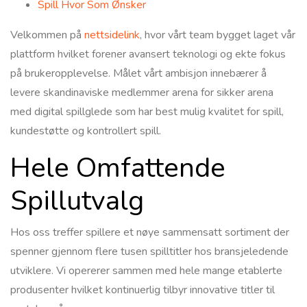
Spill Hvor Som Ønsker
Velkommen på
nettsidelink
, hvor vårt team bygget laget vår
plattform hvilket forener avansert teknologi og ekte fokus
på brukeropplevelse. Målet vårt ambisjon innebærer å
levere skandinaviske medlemmer arena for sikker arena
med digital spillglede som har best mulig kvalitet for spill,
kundestøtte og kontrollert spill.
Hele Omfattende
Spillutvalg
Hos oss treffer spillere et nøye sammensatt sortiment der
spenner gjennom flere tusen spilltitler hos bransjeledende
utviklere. Vi opererer sammen med hele mange etablerte
produsenter hvilket kontinuerlig tilbyr innovative titler til