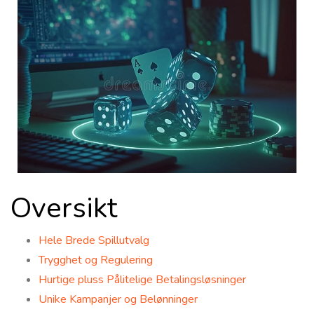
Oversikt
Hele Brede Spillutvalg
Trygghet og Regulering
Hurtige pluss Pålitelige Betalingsløsninger
Unike Kampanjer og Belønninger