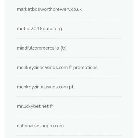
marketbosworthbrewery.co.uk
metlib2016qatar.org
mindfulcommerce.io (tr)
monkeyzinocasinos.com fr promotions
monkeyzinocasinos.com pt
mrluckybet.net fr
nationalcasinopro.com