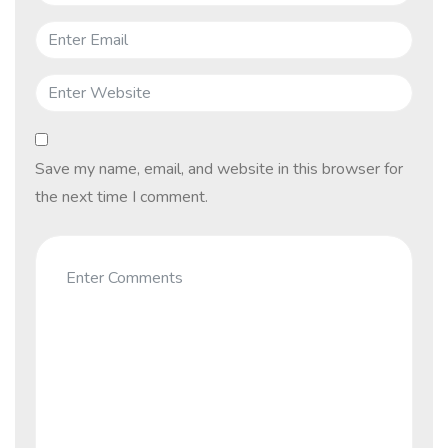
Save my name, email, and website in this browser for
the next time I comment.