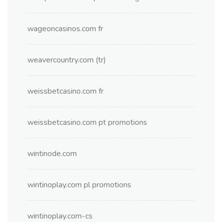
wageoncasinos.com fr
weavercountry.com (tr)
weissbetcasino.com fr
weissbetcasino.com pt promotions
wintinode.com
wintinoplay.com pl promotions
wintinoplay.com-cs