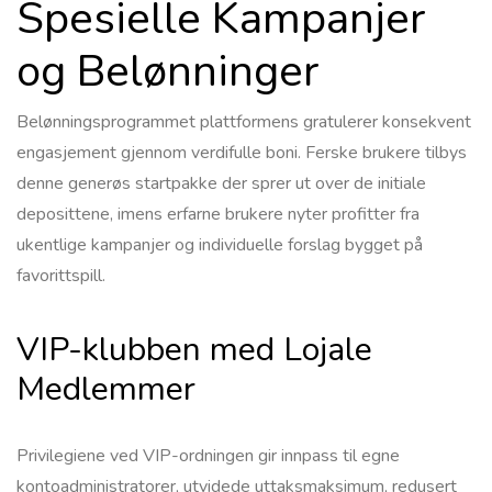
Spesielle Kampanjer
og Belønninger
Belønningsprogrammet plattformens gratulerer konsekvent
engasjement gjennom verdifulle boni. Ferske brukere tilbys
denne generøs startpakke der sprer ut over de initiale
deposittene, imens erfarne brukere nyter profitter fra
ukentlige kampanjer og individuelle forslag bygget på
favorittspill.
VIP-klubben med Lojale
Medlemmer
Privilegiene ved VIP-ordningen gir innpass til egne
kontoadministratorer, utvidede uttaksmaksimum, redusert