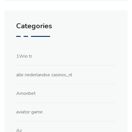
Categories
1Win tr
alle nederlandse casinos_nl
Amonbet
aviator game
Az