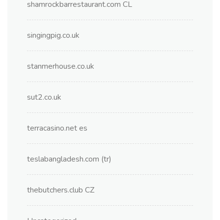
shamrockbarrestaurant.com CL
singingpig.co.uk
stanmerhouse.co.uk
sut2.co.uk
terracasino.net es
teslabangladesh.com (tr)
thebutchers.club CZ