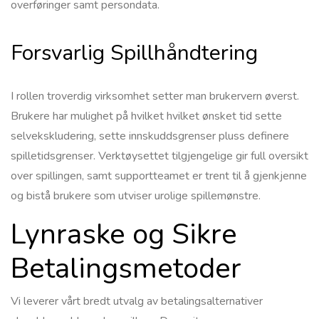
overføringer samt persondata.
Forsvarlig Spillhåndtering
I rollen troverdig virksomhet setter man brukervern øverst.
Brukere har mulighet på hvilket hvilket ønsket tid sette
selvekskludering, sette innskuddsgrenser pluss definere
spilletidsgrenser. Verktøysettet tilgjengelige gir full oversikt
over spillingen, samt supportteamet er trent til å gjenkjenne
og bistå brukere som utviser urolige spillemønstre.
Lynraske og Sikre
Betalingsmetoder
Vi leverer vårt bredt utvalg av betalingsalternativer