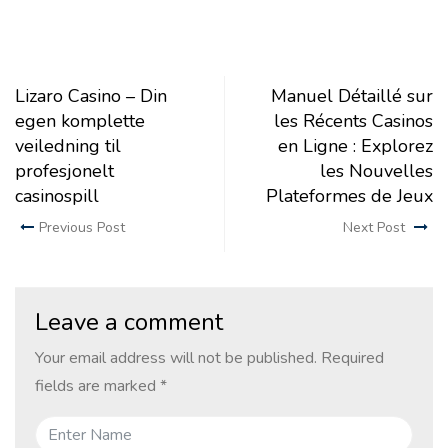
Lizaro Casino – Din
Manuel Détaillé sur
egen komplette
les Récents Casinos
veiledning til
en Ligne : Explorez
profesjonelt
les Nouvelles
casinospill
Plateformes de Jeux
Previous Post
Next Post
Leave a comment
Your email address will not be published.
Required
fields are marked
*