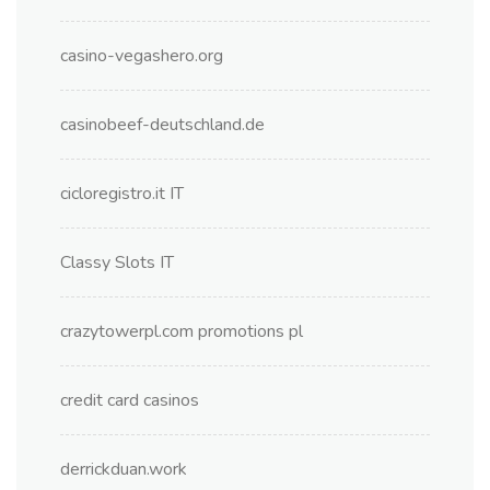
casino-vegashero.org
casinobeef-deutschland.de
cicloregistro.it IT
Classy Slots IT
crazytowerpl.com promotions pl
credit card casinos
derrickduan.work