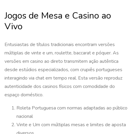
Jogos de Mesa e Casino ao
Vivo
Entusiastas de títulos tradicionais encontram versões
múltiplas de vinte e um, roulette, baccarat e póquer. As
versões em casino ao direto transmitem ação autêntica
desde estúdios especializados, com crupiês portugueses
interagindo via chat em tempo real. Esta versão reproduz
autenticidade dos casinos físicos com comodidade do
espaço doméstico.
Roleta Portuguesa com normas adaptadas ao público
nacional
Vinte e Um com múltiplas mesas e limites de aposta
diversos