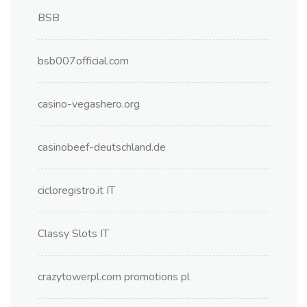
BSB
bsb007official.com
casino-vegashero.org
casinobeef-deutschland.de
cicloregistro.it IT
Classy Slots IT
crazytowerpl.com promotions pl