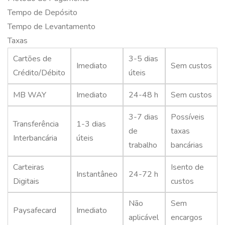
Tempo de Depósito
Tempo de Levantamento
Taxas
Cartões de
3-5 dias
Imediato
Sem custos
Crédito/Débito
úteis
MB WAY
Imediato
24-48 h
Sem custos
3-7 dias
Possíveis
Transferência
1-3 dias
de
taxas
Interbancária
úteis
trabalho
bancárias
Carteiras
Isento de
Instantâneo
24-72 h
Digitais
custos
Não
Sem
Paysafecard
Imediato
aplicável
encargos