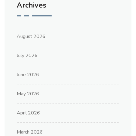
Archives
August 2026
July 2026
June 2026
May 2026
April 2026
March 2026