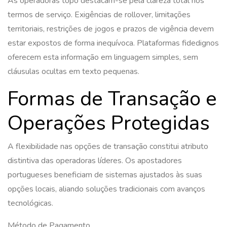
As operadoras topo destacam-se pela clareza total nos
termos de serviço. Exigências de rollover, limitações
territoriais, restrições de jogos e prazos de vigência devem
estar expostos de forma inequívoca. Plataformas fidedignos
oferecem esta informação em linguagem simples, sem
cláusulas ocultas em texto pequenas.
Formas de Transação e
Operações Protegidas
A flexibilidade nas opções de transação constitui atributo
distintiva das operadoras líderes. Os apostadores
portugueses beneficiam de sistemas ajustados às suas
opções locais, aliando soluções tradicionais com avanços
tecnológicas.
Método de Pagamento