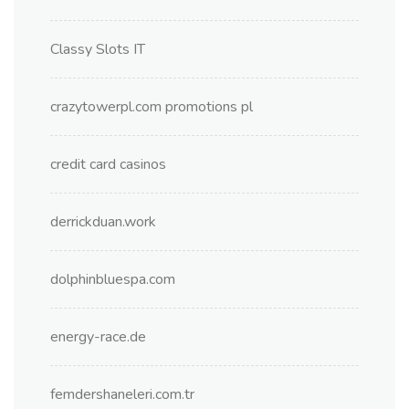
Classy Slots IT
crazytowerpl.com promotions pl
credit card casinos
derrickduan.work
dolphinbluespa.com
energy-race.de
femdershaneleri.com.tr