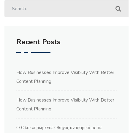
Recent Posts
How Businesses Improve Visibility With Better
Content Planning
How Businesses Improve Visibility With Better
Content Planning
Ο Ολοκληρωμένος Οδηγός αναφορικά με τις