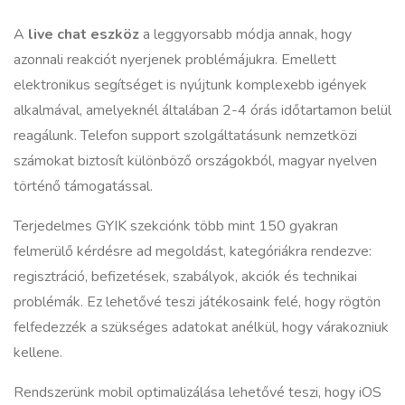
A
live chat eszköz
a leggyorsabb módja annak, hogy
azonnali reakciót nyerjenek problémájukra. Emellett
elektronikus segítséget is nyújtunk komplexebb igények
alkalmával, amelyeknél általában 2-4 órás időtartamon belül
reagálunk. Telefon support szolgáltatásunk nemzetközi
számokat biztosít különböző országokból, magyar nyelven
történő támogatással.
Terjedelmes GYIK szekciónk több mint 150 gyakran
felmerülő kérdésre ad megoldást, kategóriákra rendezve:
regisztráció, befizetések, szabályok, akciók és technikai
problémák. Ez lehetővé teszi játékosaink felé, hogy rögtön
felfedezzék a szükséges adatokat anélkül, hogy várakozniuk
kellene.
Rendszerünk mobil optimalizálása lehetővé teszi, hogy iOS