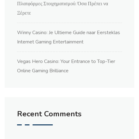
Πλατφόρμες Στοιχηματισμού: Όσα Πρέπει να
Ξέρετε
Winny Casino: Je Ultieme Guide naar Eersteklas
Internet Gaming Entertainment
Vegas Hero Casino: Your Entrance to Top-Tier
Online Gaming Brilliance
Recent Comments