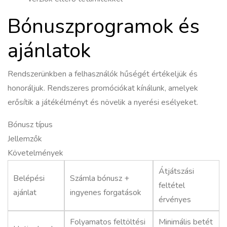
Bónuszprogramok és
ajánlatok
Rendszerünkben a felhasználók hűségét értékeljük és
honoráljuk. Rendszeres promóciókat kínálunk, amelyek
erősítik a játékélményt és növelik a nyerési esélyeket.
Bónusz típus
Jellemzők
Követelmények
Átjátszási
Belépési
Számla bónusz +
feltétel
ajánlat
ingyenes forgatások
érvényes
Folyamatos feltöltési
Minimális betét