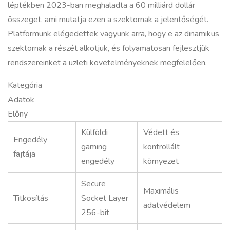
léptékben 2023-ban meghaladta a 60 milliárd dollár
összeget, ami mutatja ezen a szektornak a jelentőségét.
Platformunk elégedettek vagyunk arra, hogy e az dinamikus
szektornak a részét alkotjuk, és folyamatosan fejlesztjük
rendszereinket a üzleti követelményeknek megfelelően.
Kategória
Adatok
Előny
Külföldi
Védett és
Engedély
gaming
kontrollált
fajtája
engedély
környezet
Secure
Maximális
Titkosítás
Socket Layer
adatvédelem
256-bit