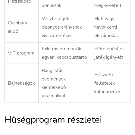
Heti reload
bónuszok
megkövetelt
Veszteségek
Heti vagy
Cashback
bizonyos arányának
havonkénti
akció
visszatérítése
elszámolás
Exkluzív promóciók,
Előrelépéshez
VIP program
egyéni kapcsolattartó
játék igényelt
Ranglistás
Részvételi
események
Bajnokságok
feltételek
kiemelkedő
különbözőek
jutalmakkal
Hűségprogram részletei