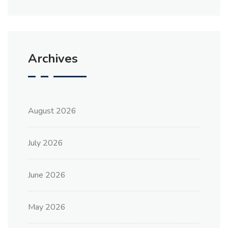
Archives
August 2026
July 2026
June 2026
May 2026