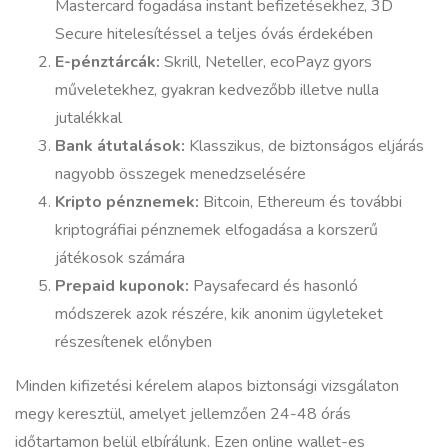
Mastercard fogadása instant befizetésekhez, 3D
Secure hitelesítéssel a teljes óvás érdekében
E-pénztárcák:
Skrill, Neteller, ecoPayz gyors
műveletekhez, gyakran kedvezőbb illetve nulla
jutalékkal
Bank átutalások:
Klasszikus, de biztonságos eljárás
nagyobb összegek menedzselésére
Kripto pénznemek:
Bitcoin, Ethereum és további
kriptográfiai pénznemek elfogadása a korszerű
játékosok számára
Prepaid kuponok:
Paysafecard és hasonló
módszerek azok részére, kik anonim ügyleteket
részesítenek előnyben
Minden kifizetési kérelem alapos biztonsági vizsgálaton
megy keresztül, amelyet jellemzően 24-48 órás
időtartamon belül elbírálunk. Ezen online wallet-es