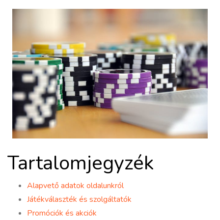
Tartalomjegyzék
Alapvető adatok oldalunkról
Játékválaszték és szolgáltatók
Promóciók és akciók