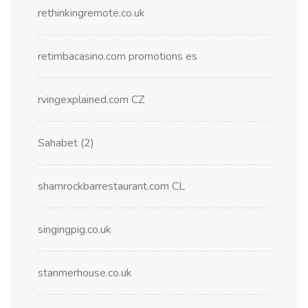
rethinkingremote.co.uk
retimbacasino.com promotions es
rvingexplained.com CZ
Sahabet (2)
shamrockbarrestaurant.com CL
singingpig.co.uk
stanmerhouse.co.uk