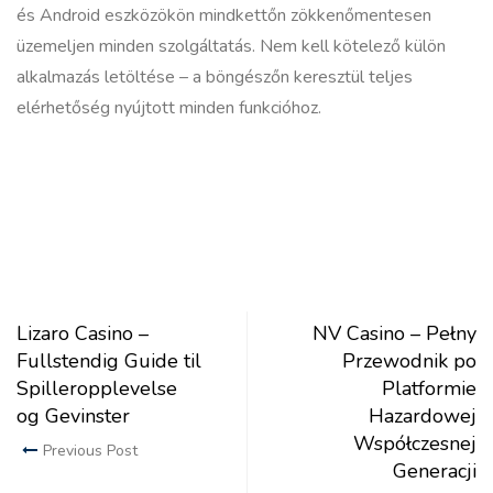
és Android eszközökön mindkettőn zökkenőmentesen
üzemeljen minden szolgáltatás. Nem kell kötelező külön
alkalmazás letöltése – a böngészőn keresztül teljes
elérhetőség nyújtott minden funkcióhoz.
Lizaro Casino –
NV Casino – Pełny
Fullstendig Guide til
Przewodnik po
Spilleropplevelse
Platformie
og Gevinster
Hazardowej
Współczesnej
Previous Post
Generacji