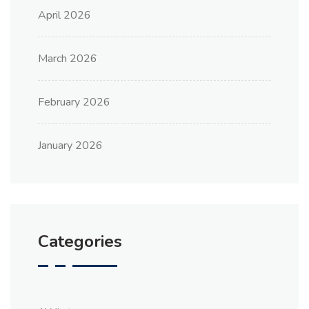
April 2026
March 2026
February 2026
January 2026
Categories