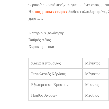
περισσότερα από πενήντα εγκεκριμένες στοιχηματικ
Η
στοιχηματικες εταιριες
διαθέτει ολοκληρωμένες λ
χρηστών.
Κριτήριο Αξιολόγησης
Βαθμός Αξίας
Χαρακτηριστικά
Άδεια Λειτουργίας
Μέγιστος
Συντελεστές Κέρδους
Μέγιστος
Εξυπηρέτηση Χρηστών
Μεσαίος
Πλήθος Αγορών
Μεσαίος