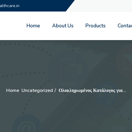
lthcare.in
Home
About Us
Products
Conta
Home
Uncategorized
Ολοκληρωμένος Κατάλογος για…