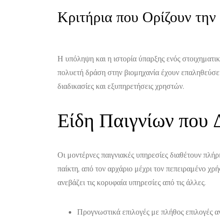
Κριτήρια που Ορίζουν την
Η υπόληψη και η ιστορία ύπαρξης ενός στοιχηματικ
πολυετή δράση στην βιομηχανία έχουν επαληθεύσει
διαδικασίες και εξυπηρετήσεις χρηστών.
Είδη Παιγνίων που Δ
Οι μοντέρνες παιγνιακές υπηρεσίες διαθέτουν πλή
παίκτη, από τον αρχάριο μέχρι τον πεπειραμένο χρ
ανεβάζει τις κορυφαία υπηρεσίες από τις άλλες.
Προγνωστικά επιλογές με πλήθος επιλογές 