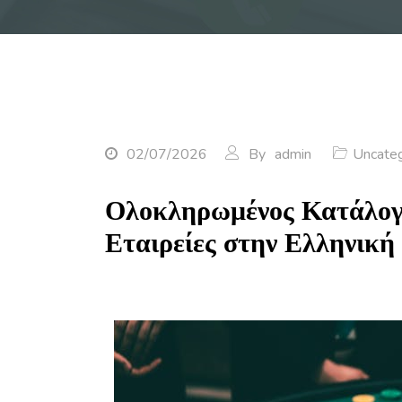
02/07/2026
By
admin
Uncateg
Ολοκληρωμένος Κατάλογο
Εταιρείες στην Ελληνική