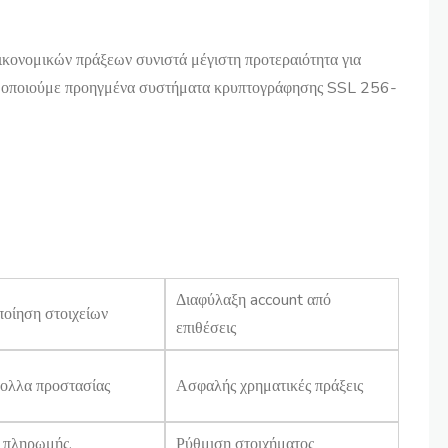
ικονομικών πράξεων συνιστά μέγιστη προτεραιότητα για
σιμοποιούμε προηγμένα συστήματα κρυπτογράφησης SSL 256-
Διαφύλαξη account από
ποίηση στοιχείων
επιθέσεις
ολλα προστασίας
Ασφαλής χρηματικές πράξεις
 πληρωμής,
Ρύθμιση στοιχήματος