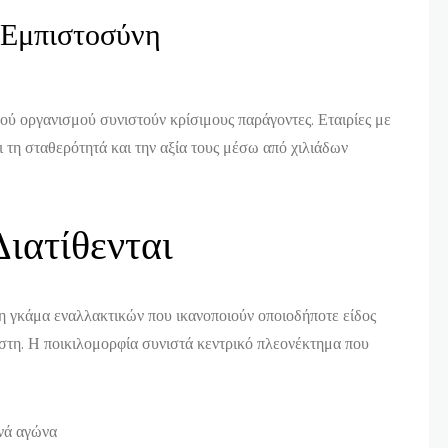
 Εμπιστοσύνη
ού οργανισμού συνιστούν κρίσιμους παράγοντες. Εταιρίες με
 τη σταθερότητά και την αξία τους μέσω από χιλιάδων
ιατίθενται
ρη γκάμα εναλλακτικών που ικανοποιούν οποιοδήποτε είδος
ήστη. Η ποικιλομορφία συνιστά κεντρικό πλεονέκτημα που
ανά αγώνα