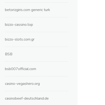
betorizgiris.com generic turk
bizzo-cassino.top
bizzo-slots.com.gr
BSB
bsb007official.com
casino-vegashero.org
casinobeef-deutschland.de