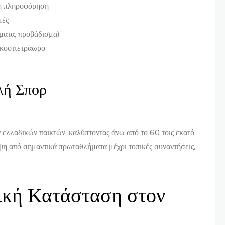
ση πληροφόρηση
μές
ρματα, προβάδισμα)
ικοσιτετράωρο
λή Σπορ
ων ελλαδικών παικτών, καλύπτοντας άνω από το 60 τοις εκατό
ψη από σημαντικά πρωταθλήματα μέχρι τοπικές συναντήσεις,
ική Κατάσταση στον