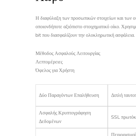
Η διαφύλαξη των προσωπικών στοιχείων και των ο
οποιονδήποτε αξιόπιστο στοιχηματικό οίκο. Χρη
bit που διασφαλίζουν την ολοκληρωτική ασφάλεια.
Μέθοδος Ασφαλούς Λειτουργίας
Λεπτομέρειες
Όφελος για Χρήστη
Δύο Παραγόντων Επαλήθευση
Διπλή ταυτο
Ασφαλής Κρυπτογράφηση
SSL πρωτόκ
Δεδομένων
Περιορισμοί