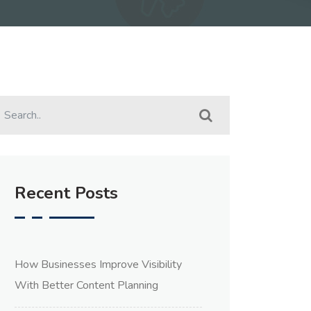
Recent Posts
How Businesses Improve Visibility
With Better Content Planning