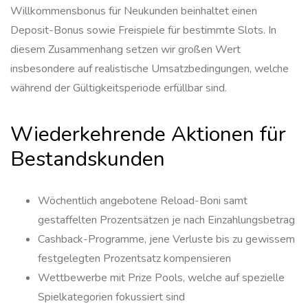
Willkommensbonus für Neukunden beinhaltet einen
Deposit-Bonus sowie Freispiele für bestimmte Slots. In
diesem Zusammenhang setzen wir großen Wert
insbesondere auf realistische Umsatzbedingungen, welche
während der Gültigkeitsperiode erfüllbar sind.
Wiederkehrende Aktionen für
Bestandskunden
Wöchentlich angebotene Reload-Boni samt
gestaffelten Prozentsätzen je nach Einzahlungsbetrag
Cashback-Programme, jene Verluste bis zu gewissem
festgelegten Prozentsatz kompensieren
Wettbewerbe mit Prize Pools, welche auf spezielle
Spielkategorien fokussiert sind