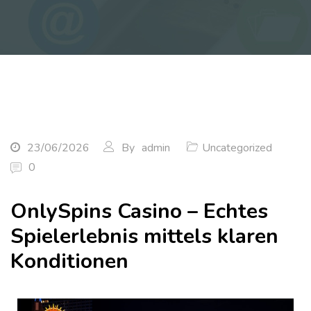
23/06/2026
By
admin
Uncategorized
0
OnlySpins Casino – Echtes
Spielerlebnis mittels klaren
Konditionen