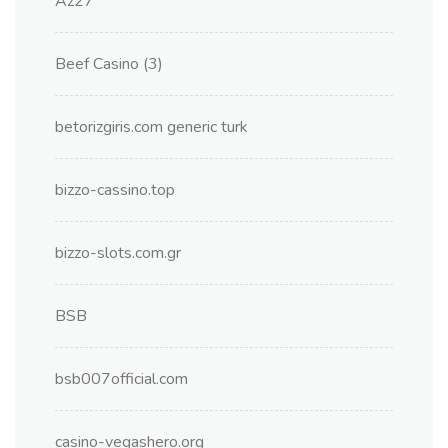
Az27
Beef Casino (3)
betorizgiris.com generic turk
bizzo-cassino.top
bizzo-slots.com.gr
BSB
bsb007official.com
casino-vegashero.org