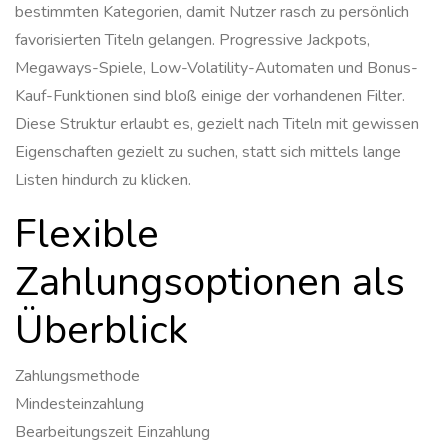
bestimmten Kategorien, damit Nutzer rasch zu persönlich
favorisierten Titeln gelangen. Progressive Jackpots,
Megaways-Spiele, Low-Volatility-Automaten und Bonus-
Kauf-Funktionen sind bloß einige der vorhandenen Filter.
Diese Struktur erlaubt es, gezielt nach Titeln mit gewissen
Eigenschaften gezielt zu suchen, statt sich mittels lange
Listen hindurch zu klicken.
Flexible
Zahlungsoptionen als
Überblick
Zahlungsmethode
Mindesteinzahlung
Bearbeitungszeit Einzahlung