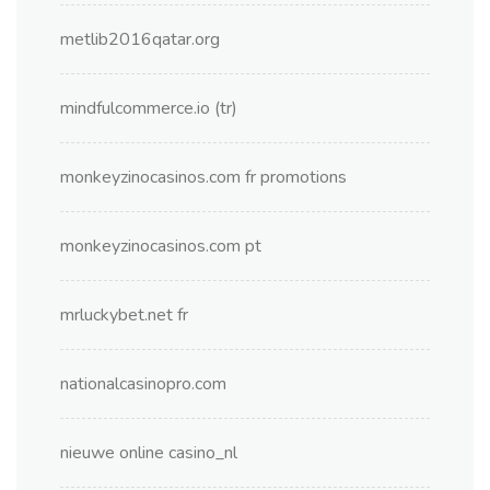
metlib2016qatar.org
mindfulcommerce.io (tr)
monkeyzinocasinos.com fr promotions
monkeyzinocasinos.com pt
mrluckybet.net fr
nationalcasinopro.com
nieuwe online casino_nl