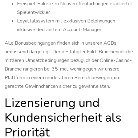
Freispiel-Pakete zu Neuveröffentlichungen etablierter
Spielentwickler
Loyalitätssystem mit exklusiven Belohnungen
inklusive dediziertem Account-Manager
Alle Bonusbedingungen finden sich in unseren AGBs
umfassend dargelegt. Der bestätigter Fakt: Branchenübliche
mittleren Umsatzbedingungen bezüglich der Online-Casino-
Branche rangieren bei 35-mal, wohingegen wir unsere
Plattform in einem moderateren Bereich bewegen, um
gerechte Gewinnchancen sicher zu gewährleisten.
Lizensierung und
Kundensicherheit als
Priorität