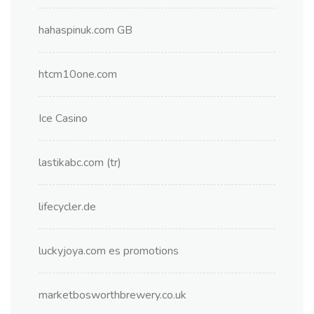
hahaspinuk.com GB
htcm10one.com
Ice Casino
lastikabc.com (tr)
lifecycler.de
luckyjoya.com es promotions
marketbosworthbrewery.co.uk