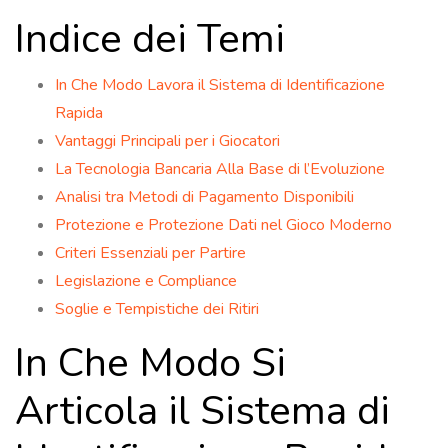
Indice dei Temi
In Che Modo Lavora il Sistema di Identificazione
Rapida
Vantaggi Principali per i Giocatori
La Tecnologia Bancaria Alla Base di l’Evoluzione
Analisi tra Metodi di Pagamento Disponibili
Protezione e Protezione Dati nel Gioco Moderno
Criteri Essenziali per Partire
Legislazione e Compliance
Soglie e Tempistiche dei Ritiri
In Che Modo Si
Articola il Sistema di