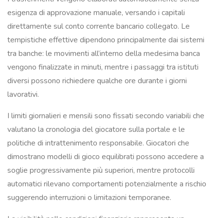
esigenza di approvazione manuale, versando i capitali
direttamente sul conto corrente bancario collegato. Le
tempistiche effettive dipendono principalmente dai sistemi
tra banche: le movimenti all’interno della medesima banca
vengono finalizzate in minuti, mentre i passaggi tra istituti
diversi possono richiedere qualche ore durante i giorni
lavorativi.
I limiti giornalieri e mensili sono fissati secondo variabili che
valutano la cronologia del giocatore sulla portale e le
politiche di intrattenimento responsabile. Giocatori che
dimostrano modelli di gioco equilibrati possono accedere a
soglie progressivamente più superiori, mentre protocolli
automatici rilevano comportamenti potenzialmente a rischio
suggerendo interruzioni o limitazioni temporanee.