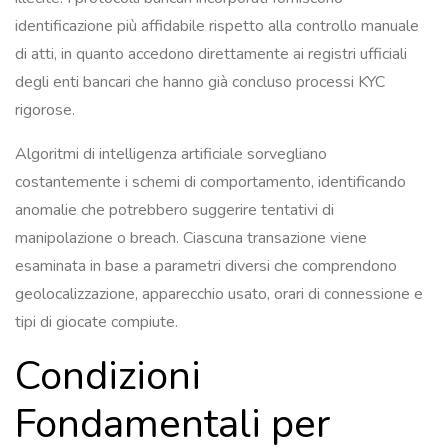
identificazione più affidabile rispetto alla controllo manuale
di atti, in quanto accedono direttamente ai registri ufficiali
degli enti bancari che hanno già concluso processi KYC
rigorose.
Algoritmi di intelligenza artificiale sorvegliano
costantemente i schemi di comportamento, identificando
anomalie che potrebbero suggerire tentativi di
manipolazione o breach. Ciascuna transazione viene
esaminata in base a parametri diversi che comprendono
geolocalizzazione, apparecchio usato, orari di connessione e
tipi di giocate compiute.
Condizioni
Fondamentali per