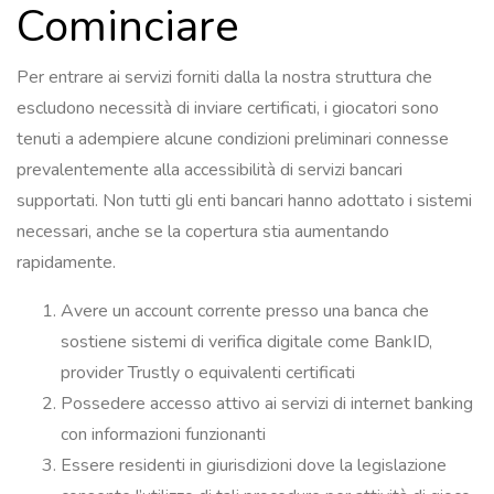
Cominciare
Per entrare ai servizi forniti dalla la nostra struttura che
escludono necessità di inviare certificati, i giocatori sono
tenuti a adempiere alcune condizioni preliminari connesse
prevalentemente alla accessibilità di servizi bancari
supportati. Non tutti gli enti bancari hanno adottato i sistemi
necessari, anche se la copertura stia aumentando
rapidamente.
Avere un account corrente presso una banca che
sostiene sistemi di verifica digitale come BankID,
provider Trustly o equivalenti certificati
Possedere accesso attivo ai servizi di internet banking
con informazioni funzionanti
Essere residenti in giurisdizioni dove la legislazione