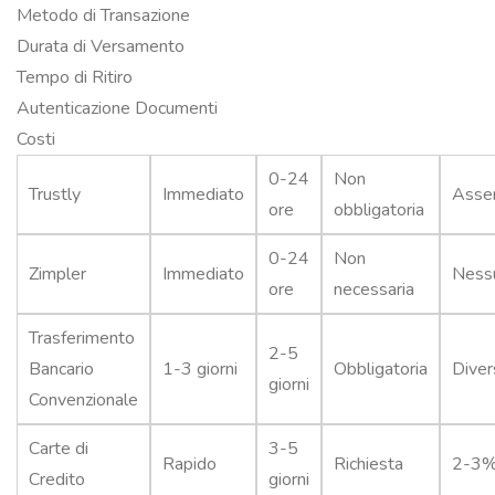
Metodo di Transazione
Durata di Versamento
Tempo di Ritiro
Autenticazione Documenti
Costi
0-24
Non
Trustly
Immediato
Assen
ore
obbligatoria
0-24
Non
Zimpler
Immediato
Ness
ore
necessaria
Trasferimento
2-5
Bancario
1-3 giorni
Obbligatoria
Diver
giorni
Convenzionale
Carte di
3-5
Rapido
Richiesta
2-3
Credito
giorni