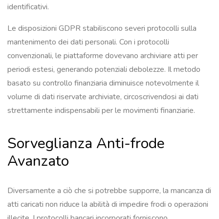
identificativi.
Le disposizioni GDPR stabiliscono severi protocolli sulla
mantenimento dei dati personali. Con i protocolli
convenzionali, le piattaforme dovevano archiviare atti per
periodi estesi, generando potenziali debolezze. Il metodo
basato su controllo finanziaria diminuisce notevolmente il
volume di dati riservate archiviate, circoscrivendosi ai dati
strettamente indispensabili per le movimenti finanziarie.
Sorveglianza Anti-frode
Avanzato
Diversamente a ciò che si potrebbe supporre, la mancanza di
atti caricati non riduce la abilità di impedire frodi o operazioni
illecite. I protocolli bancari incorporati forniscono