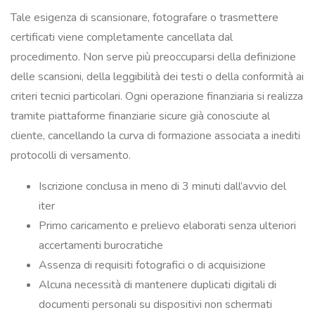
Tale esigenza di scansionare, fotografare o trasmettere
certificati viene completamente cancellata dal
procedimento. Non serve più preoccuparsi della definizione
delle scansioni, della leggibilità dei testi o della conformità ai
criteri tecnici particolari. Ogni operazione finanziaria si realizza
tramite piattaforme finanziarie sicure già conosciute al
cliente, cancellando la curva di formazione associata a inediti
protocolli di versamento.
Iscrizione conclusa in meno di 3 minuti dall’avvio del
iter
Primo caricamento e prelievo elaborati senza ulteriori
accertamenti burocratiche
Assenza di requisiti fotografici o di acquisizione
Alcuna necessità di mantenere duplicati digitali di
documenti personali su dispositivi non schermati