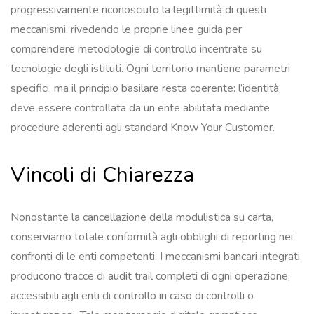
progressivamente riconosciuto la legittimità di questi
meccanismi, rivedendo le proprie linee guida per
comprendere metodologie di controllo incentrate su
tecnologie degli istituti. Ogni territorio mantiene parametri
specifici, ma il principio basilare resta coerente: l’identità
deve essere controllata da un ente abilitata mediante
procedure aderenti agli standard Know Your Customer.
Vincoli di Chiarezza
Nonostante la cancellazione della modulistica su carta,
conserviamo totale conformità agli obblighi di reporting nei
confronti di le enti competenti. I meccanismi bancari integrati
producono tracce di audit trail completi di ogni operazione,
accessibili agli enti di controllo in caso di controlli o