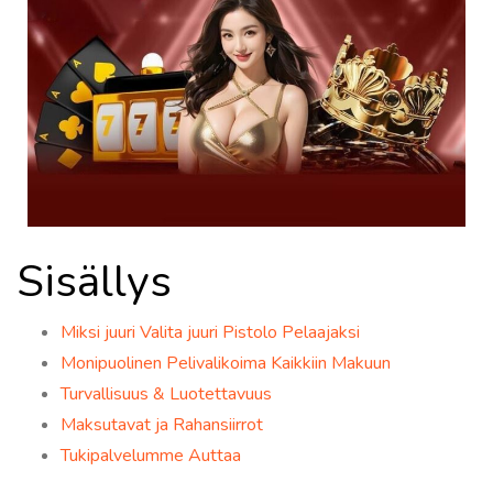
Sisällys
Miksi juuri Valita juuri Pistolo Pelaajaksi
Monipuolinen Pelivalikoima Kaikkiin Makuun
Turvallisuus & Luotettavuus
Maksutavat ja Rahansiirrot
Tukipalvelumme Auttaa