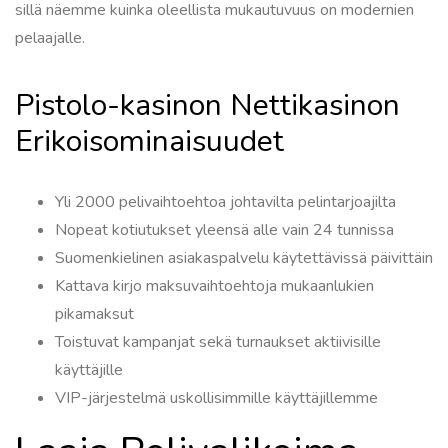
sillä näemme kuinka oleellista mukautuvuus on modernien
pelaajalle.
Pistolo-kasinon Nettikasinon
Erikoisominaisuudet
Yli 2000 pelivaihtoehtoa johtavilta pelintarjoajilta
Nopeat kotiutukset yleensä alle vain 24 tunnissa
Suomenkielinen asiakaspalvelu käytettävissä päivittäin
Kattava kirjo maksuvaihtoehtoja mukaanlukien
pikamaksut
Toistuvat kampanjat sekä turnaukset aktiivisille
käyttäjille
VIP-järjestelmä uskollisimmille käyttäjillemme