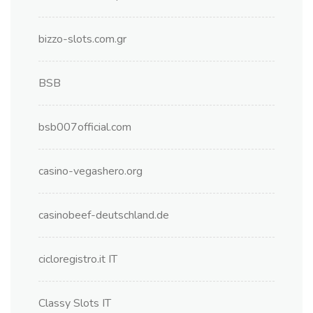
bizzo-slots.com.gr
BSB
bsb007official.com
casino-vegashero.org
casinobeef-deutschland.de
cicloregistro.it IT
Classy Slots IT