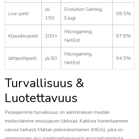
yli
Evolution Gaming,
Live-pelit
98.5%
150
Ezugi
Microgaming,
Klassikkopelit
200+
97.8%
NetEnt
Microgaming,
Jättipottipelit
yli 80
94.5%
NetEnt
Turvallisuus &
Luotettavuus
Pelaajiemme turvallisuus on äärimmäisen meidän
mielestämme ensisijaisen tärkeää. Kaikkea toimintaamme
valvoo tarkasti Maltan peliviranomainen (MGA), joka on
nimenomaan yksi maailmanlaajuisesti arvostetuimmista