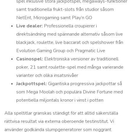
spel inklusive stora jackpotspel, megaways-funktioner
samt traditionella frukt-slots från studior såsom
NetEnt, Microgaming samt Play’n GO
Live dealer:
Professionella croupierer i
direktsändning med spännande alternativ såsom live
blackjack, roulette, live baccarat och spelshower från
Evolution Gaming Group och Pragmatic Live
Casinospel:
Elektroniska versioner av traditionell
poker, 21 samt roulette-spel med många varierande
varianter och olika insatsnivåer
Jackpottspel:
Gigantiska progressiva jackpottar så
som Mega Moolah och populära Divine Fortune med
potentiella miljontals kronor i vinst i potten
Alla speltitlar granskas ständigt för att alltid säkerställa
rättvisa resultat via externa oberoende testinstitut. Vi
använder godkända slumpgeneratorer som noggrant