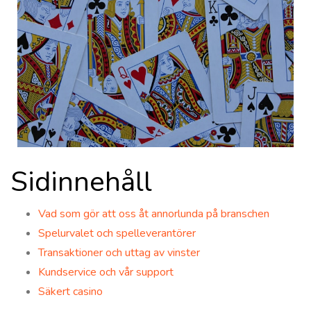
Sidinnehåll
Vad som gör att oss åt annorlunda på branschen
Spelurvalet och spelleverantörer
Transaktioner och uttag av vinster
Kundservice och vår support
Säkert casino