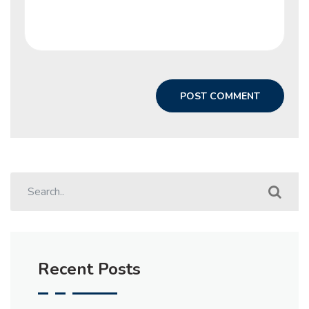
Recent Posts