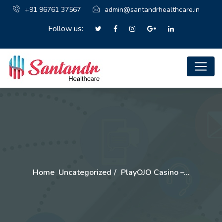
+91 96761 37567
admin@santandrhealthcare.in
Follow us:
Home
Uncategorized
PlayOJO Casino –…