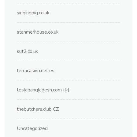
singingpig.co.uk
stanmerhouse.co.uk
sut2.co.uk
terracasino.net es
teslabangladesh.com (tr)
thebutchers.club CZ
Uncategorized