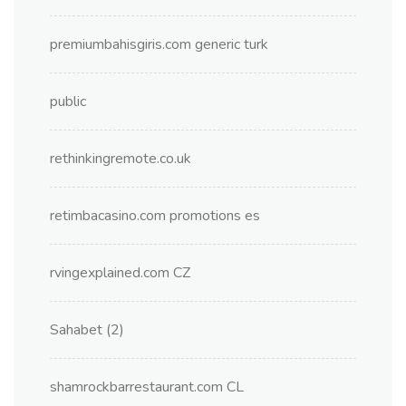
premiumbahisgiris.com generic turk
public
rethinkingremote.co.uk
retimbacasino.com promotions es
rvingexplained.com CZ
Sahabet (2)
shamrockbarrestaurant.com CL