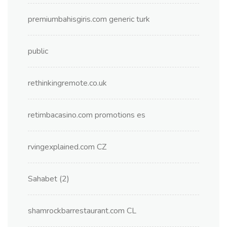
premiumbahisgiris.com generic turk
public
rethinkingremote.co.uk
retimbacasino.com promotions es
rvingexplained.com CZ
Sahabet (2)
shamrockbarrestaurant.com CL