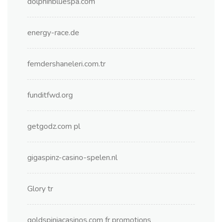
dolphinbluespa.com
energy-race.de
femdershaneleri.com.tr
funditfwd.org
getgodz.com pl
gigaspinz-casino-spelen.nl
Glory tr
goldspiniacasinos.com fr promotions