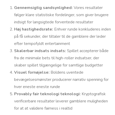
Gennemsigtig sandsynlighed:
Vores resultater
følger klare statistiske fordelinger, som giver brugere
indsigt for langsigtede forventede resultater
Høj hastighedsrate:
Enhver runde konkluderes inden
på få sekunder, der tiltaler til de gamblere der leder
efter tempofyldt entertainment
Skalerbar indsats indsats:
Spillet accepterer både
fra de minimale bets til high-roller indsatser, der
skaber spillet tilgængelige for samtlige budgetter
Visuel fornøjelse:
Boldens uventede
bevægelsesmønster producerer narrativ spenning for
hver eneste eneste runde
Provably fair teknologi teknologi:
Kryptografisk
verificerbare resultater leverer gamblere muligheden
for at at validere fairness i realtid