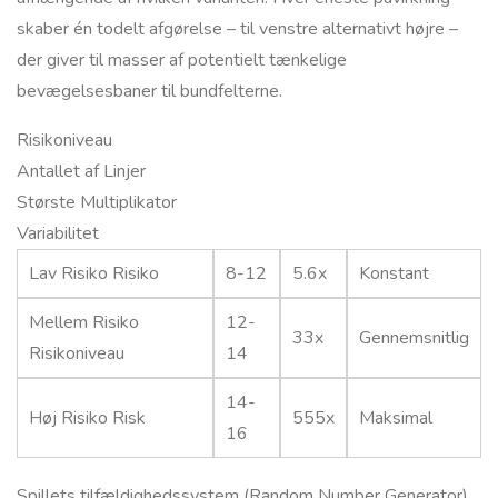
skaber én todelt afgørelse – til venstre alternativt højre –
der giver til masser af potentielt tænkelige
bevægelsesbaner til bundfelterne.
Risikoniveau
Antallet af Linjer
Største Multiplikator
Variabilitet
Lav Risiko Risiko
8-12
5.6x
Konstant
Mellem Risiko
12-
33x
Gennemsnitlig
Risikoniveau
14
14-
Høj Risiko Risk
555x
Maksimal
16
Spillets tilfældighedssystem (Random Number Generator)