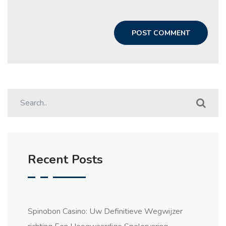
Recent Posts
Spinobon Casino: Uw Definitieve Wegwijzer