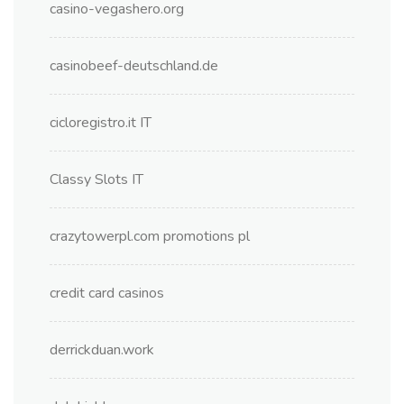
casino-vegashero.org
casinobeef-deutschland.de
cicloregistro.it IT
Classy Slots IT
crazytowerpl.com promotions pl
credit card casinos
derrickduan.work