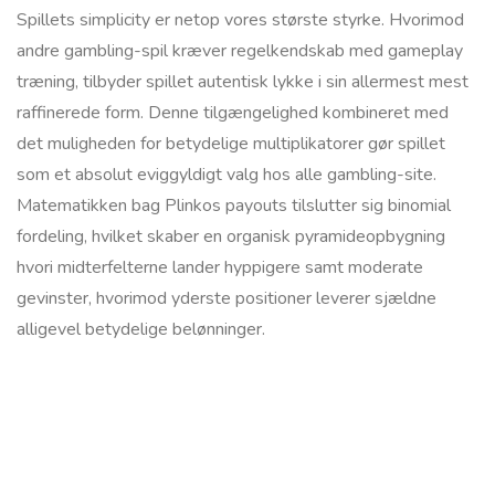
Spillets simplicity er netop vores største styrke. Hvorimod
andre gambling-spil kræver regelkendskab med gameplay
træning, tilbyder spillet autentisk lykke i sin allermest mest
raffinerede form. Denne tilgængelighed kombineret med
det muligheden for betydelige multiplikatorer gør spillet
som et absolut eviggyldigt valg hos alle gambling-site.
Matematikken bag Plinkos payouts tilslutter sig binomial
fordeling, hvilket skaber en organisk pyramideopbygning
hvori midterfelterne lander hyppigere samt moderate
gevinster, hvorimod yderste positioner leverer sjældne
alligevel betydelige belønninger.