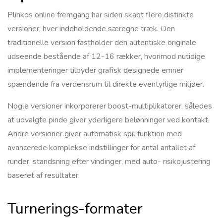
Plinkos online fremgang har siden skabt flere distinkte
versioner, hver indeholdende særegne træk. Den
traditionelle version fastholder den autentiske originale
udseende bestående af 12-16 rækker, hvorimod nutidige
implementeringer tilbyder grafisk designede emner
spændende fra verdensrum til direkte eventyrlige miljøer.
Nogle versioner inkorporerer boost-multiplikatorer, således
at udvalgte pinde giver yderligere belønninger ved kontakt.
Andre versioner giver automatisk spil funktion med
avancerede komplekse indstillinger for antal antallet af
runder, standsning efter vindinger, med auto- risikojustering
baseret af resultater.
Turnerings-formater