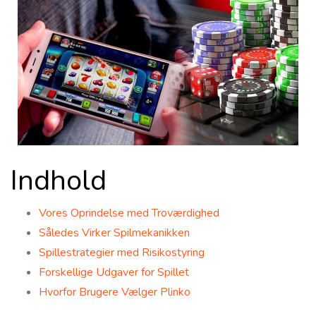
Indhold
Vores Oprindelse med Troværdighed
Således Virker Spilmekanikken
Spillestrategier med Risikostyring
Forskellige Udgaver for Spillet
Hvorfor Brugere Vælger Plinko