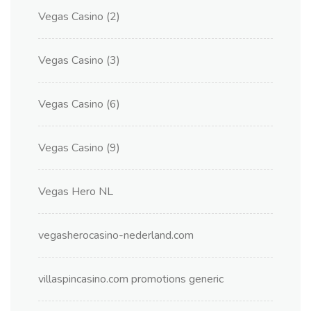
Vegas Casino (2)
Vegas Casino (3)
Vegas Casino (6)
Vegas Casino (9)
Vegas Hero NL
vegasherocasino-nederland.com
villaspincasino.com promotions generic