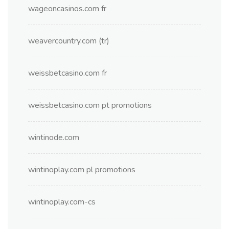
wageoncasinos.com fr
weavercountry.com (tr)
weissbetcasino.com fr
weissbetcasino.com pt promotions
wintinode.com
wintinoplay.com pl promotions
wintinoplay.com-cs