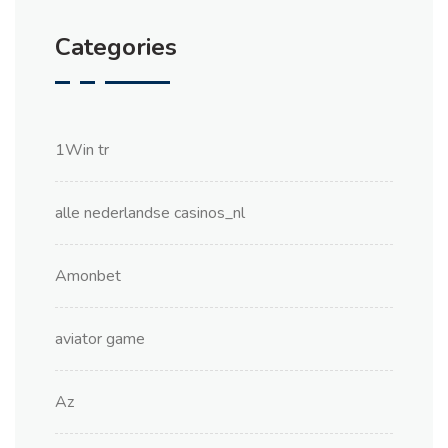
Categories
1Win tr
alle nederlandse casinos_nl
Amonbet
aviator game
Az