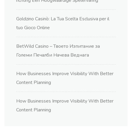
richting Een Hoogwaardige Spelervaring
Goldzino Casinò: La Tua Scelta Esclusiva per il
tuo Gioco Online
BetWild Casino – Твоето Изпитание за
Големи Печалби Начева Веднага
How Businesses Improve Visibility With Better
Content Planning
How Businesses Improve Visibility With Better
Content Planning