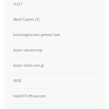
Az27
Beef Casino (3)
betorizgiris.com generic turk
bizzo-cassino.top
bizzo-slots.com.gr
BSB
bsb007official.com