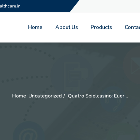
lthcare.in
Home
About Us
Products
Conta
Home
Uncategorized
Quatro Spielcasino: Euer…