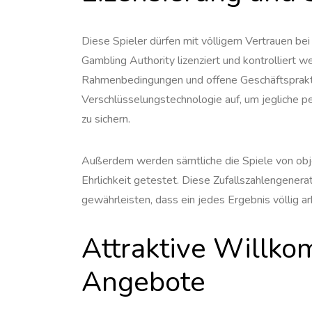
Diese Spieler dürfen mit völligem Vertrauen bei
Gambling Authority lizenziert und kontrolliert we
Rahmenbedingungen und offene Geschäftsprakt
Verschlüsselungstechnologie auf, um jegliche p
zu sichern.
Außerdem werden sämtliche die Spiele von obje
Ehrlichkeit getestet. Diese Zufallszahlengener
gewährleisten, dass ein jedes Ergebnis völlig arb
Attraktive Willk
Angebote