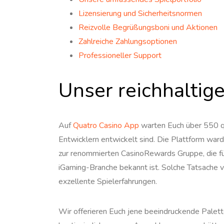
Lizensierung und Sicherheitsnormen
Reizvolle Begrüßungsboni und Aktionen
Zahlreiche Zahlungsoptionen
Professioneller Support
Unser reichhaltig
Auf
Quatro Casino App
warten Euch über 550 qu
Entwicklern entwickelt sind. Die Plattform war
zur renommierten CasinoRewards Gruppe, die für
iGaming-Branche bekannt ist. Solche Tatsache v
exzellente Spielerfahrungen.
Wir offerieren Euch jene beeindruckende Palett