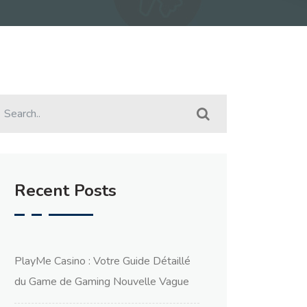
Recent Posts
PlayMe Casino : Votre Guide Détaillé
du Game de Gaming Nouvelle Vague