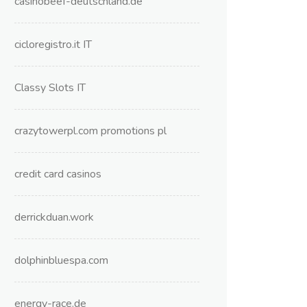
casinobeef-deutschland.de
cicloregistro.it IT
Classy Slots IT
crazytowerpl.com promotions pl
credit card casinos
derrickduan.work
dolphinbluespa.com
energy-race.de