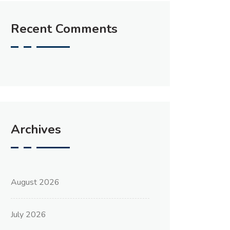
Recent Comments
Archives
August 2026
July 2026