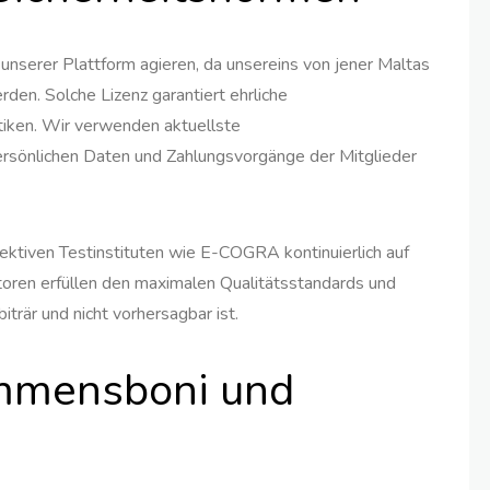
 unserer Plattform agieren, da unsereins von jener Maltas
rden. Solche Lizenz garantiert ehrliche
iken. Wir verwenden aktuellste
ersönlichen Daten und Zahlungsvorgänge der Mitglieder
ktiven Testinstituten wie E-COGRA kontinuierlich auf
atoren erfüllen den maximalen Qualitätsstandards und
iträr und nicht vorhersagbar ist.
ommensboni und