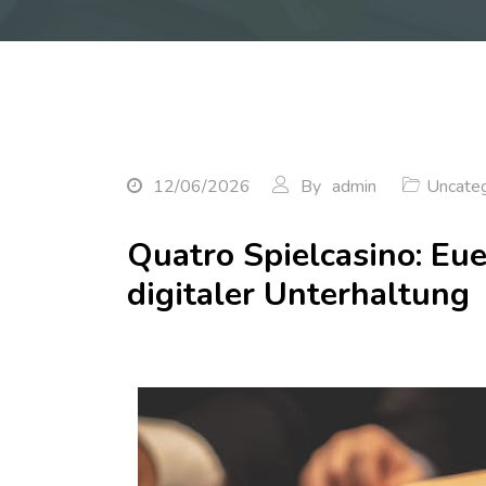
12/06/2026
By
admin
Uncateg
Quatro Spielcasino: Eu
digitaler Unterhaltung