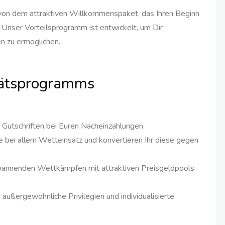
 von dem attraktiven Willkommenspaket, das Ihren Beginn
 Unser Vorteilsprogramm ist entwickelt, um Dir
n zu ermöglichen.
itätsprogramms
Gutschriften bei Euren Nacheinzahlungen
 bei allem Wetteinsatz und konvertieren Ihr diese gegen
pannenden Wettkämpfen mit attraktiven Preisgeldpools
 außergewöhnliche Privilegien und individualisierte