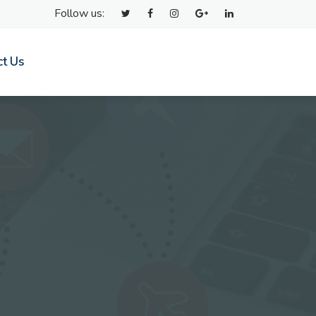
Follow us:
ct Us