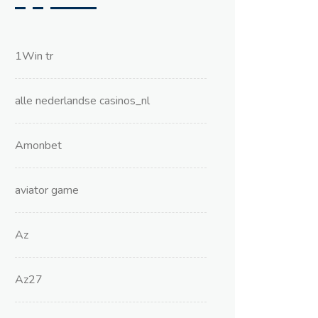
1Win tr
alle nederlandse casinos_nl
Amonbet
aviator game
Az
Az27