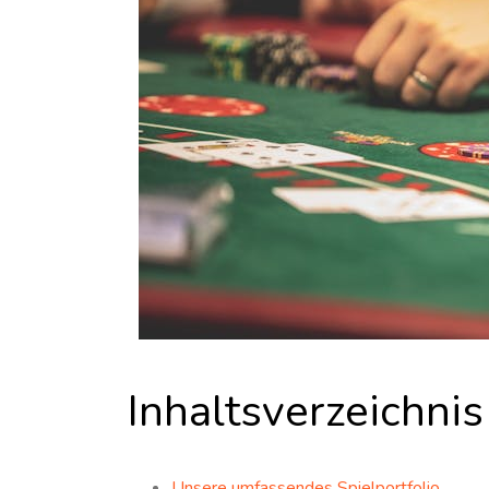
Inhaltsverzeichnis
Unsere umfassendes Spielportfolio