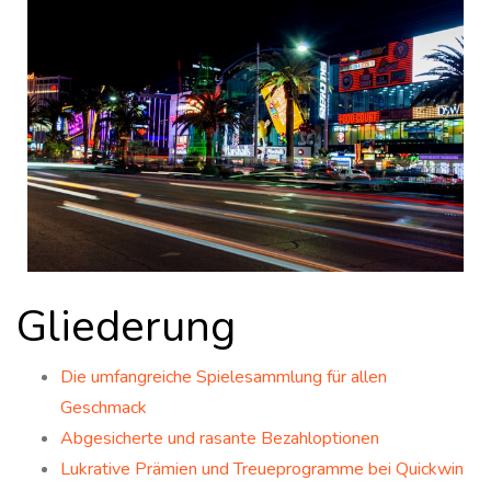
Gliederung
Die umfangreiche Spielesammlung für allen
Geschmack
Abgesicherte und rasante Bezahloptionen
Lukrative Prämien und Treueprogramme bei Quickwin