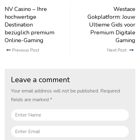
NV Casino – Ihre
Westace
hochwertige
Gokplatform: Jouw
Destination
Ultieme Gids voor
bezüglich premium
Premium Digitale
Online-Gaming
Gaming
Previous Post
Next Post
Leave a comment
Your email address will not be published.
Required
fields are marked
*