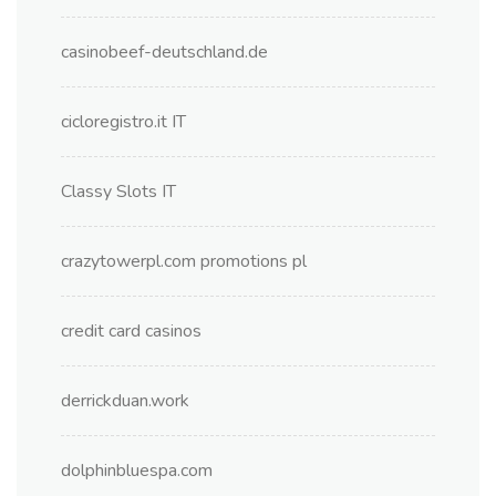
casinobeef-deutschland.de
cicloregistro.it IT
Classy Slots IT
crazytowerpl.com promotions pl
credit card casinos
derrickduan.work
dolphinbluespa.com