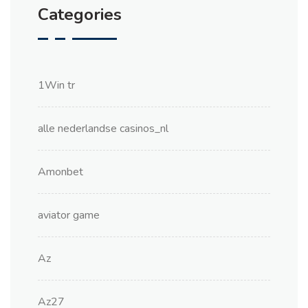
Categories
1Win tr
alle nederlandse casinos_nl
Amonbet
aviator game
Az
Az27