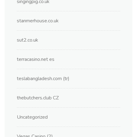
singingpig.co.uk
stanmerhouse.co.uk
sut2.co.uk
terracasino.net es
teslabangladesh.com (tr)
thebutchers.club CZ
Uncategorized
Vegas Casino (2)