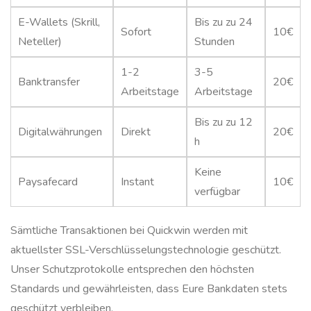
E-Wallets (Skrill,
Bis zu zu 24
Sofort
10€
Neteller)
Stunden
1-2
3-5
Banktransfer
20€
Arbeitstage
Arbeitstage
Bis zu zu 12
Digitalwährungen
Direkt
20€
h
Keine
Paysafecard
Instant
10€
verfügbar
Sämtliche Transaktionen bei Quickwin werden mit
aktuellster SSL-Verschlüsselungstechnologie geschützt.
Unser Schutzprotokolle entsprechen den höchsten
Standards und gewährleisten, dass Eure Bankdaten stets
geschützt verbleiben.