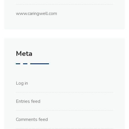
www.caringwell.com
Meta
Log in
Entries feed
Comments feed