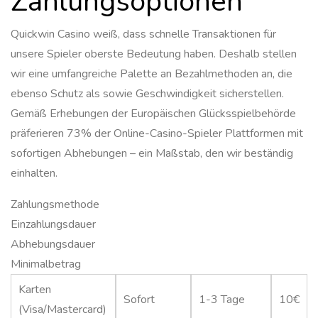
Zahlungsoptionen
Quickwin Casino weiß, dass schnelle Transaktionen für
unsere Spieler oberste Bedeutung haben. Deshalb stellen
wir eine umfangreiche Palette an Bezahlmethoden an, die
ebenso Schutz als sowie Geschwindigkeit sicherstellen.
Gemäß Erhebungen der Europäischen Glücksspielbehörde
präferieren 73% der Online-Casino-Spieler Plattformen mit
sofortigen Abhebungen – ein Maßstab, den wir beständig
einhalten.
Zahlungsmethode
Einzahlungsdauer
Abhebungsdauer
Minimalbetrag
Karten
Sofort
1-3 Tage
10€
(Visa/Mastercard)