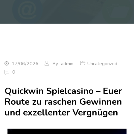
17/06/2026
By
admin
Uncategorized
0
Quickwin Spielcasino – Euer
Route zu raschen Gewinnen
und exzellenter Vergnügen