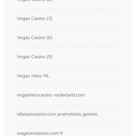
Vegas Casino (3)
Vegas Casino (6)
Vegas Casino (9)
Vegas Hero NL
vegasherocasino-nederland.com
villaspincasino.com promotions generic
wageoncasinos.com fr