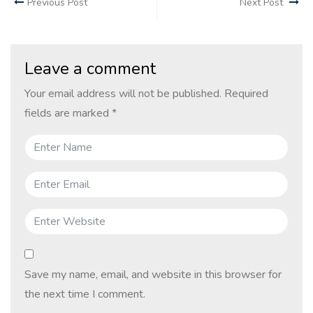
Previous Post
Next Post
Leave a comment
Your email address will not be published.
Required
fields are marked
*
Save my name, email, and website in this browser for
the next time I comment.