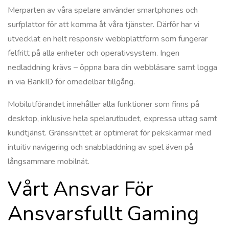
Merparten av våra spelare använder smartphones och
surfplattor för att komma åt våra tjänster. Därför har vi
utvecklat en helt responsiv webbplattform som fungerar
felfritt på alla enheter och operativsystem. Ingen
nedladdning krävs – öppna bara din webbläsare samt logga
in via BankID för omedelbar tillgång.
Mobilutförandet innehåller alla funktioner som finns på
desktop, inklusive hela spelarutbudet, expressa uttag samt
kundtjänst. Gränssnittet är optimerat för pekskärmar med
intuitiv navigering och snabbladdning av spel även på
långsammare mobilnät.
Vårt Ansvar För
Ansvarsfullt Gaming