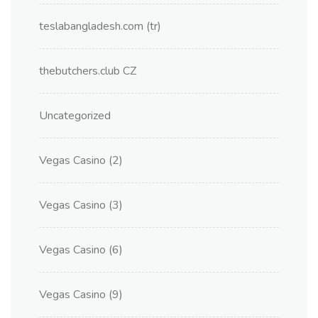
teslabangladesh.com (tr)
thebutchers.club CZ
Uncategorized
Vegas Casino (2)
Vegas Casino (3)
Vegas Casino (6)
Vegas Casino (9)