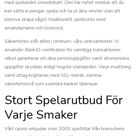
med spelandet omedelbart. Den här nyhet innebär att du
kan sätta in pengar, spela och ta ut dina vinster utan att
behöva skapa något traditionellt spelkonto med
användarnamn och lösenord.
Säkerheten står alltid i centrum i våra verksamheter. Vi
använder BankID-verifikation för samtliga transaktioner,
vilket garanterar att dina personuppgifter samt ekonomiska
uppgifter skyddas enligt högsta standarden. Varje insättning
samt uttag krypteras med SSL-teknik, samma
säkerhetsnivå som svenska banker tillämpar.
Stort Spelarutbud För
Varje Smaker
Vårt casino erbjuder över 2000 speltitlar från branschens