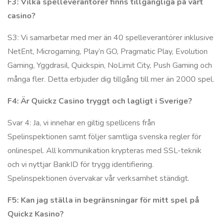
F3: Vilka spelleverantörer finns tillgängliga på vårt
casino?
S3: Vi samarbetar med mer än 40 spelleverantörer inklusive
NetEnt, Microgaming, Play’n GO, Pragmatic Play, Evolution
Gaming, Yggdrasil, Quickspin, NoLimit City, Push Gaming och
många fler. Detta erbjuder dig tillgång till mer än 2000 spel.
F4: Är Quickz Casino tryggt och lagligt i Sverige?
Svar 4: Ja, vi innehar en giltig spellicens från
Spelinspektionen samt följer samtliga svenska regler för
onlinespel. All kommunikation krypteras med SSL-teknik
och vi nyttjar BankID för trygg identifiering.
Spelinspektionen övervakar vår verksamhet ständigt.
F5: Kan jag ställa in begränsningar för mitt spel på
Quickz Kasino?