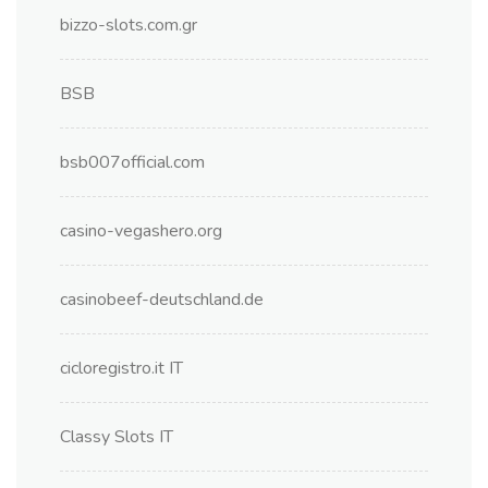
bizzo-slots.com.gr
BSB
bsb007official.com
casino-vegashero.org
casinobeef-deutschland.de
cicloregistro.it IT
Classy Slots IT