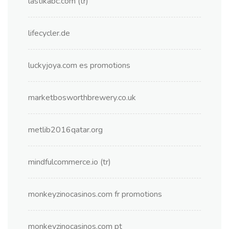
lastikabc.com (tr)
lifecycler.de
luckyjoya.com es promotions
marketbosworthbrewery.co.uk
metlib2016qatar.org
mindfulcommerce.io (tr)
monkeyzinocasinos.com fr promotions
monkeyzinocasinos.com pt