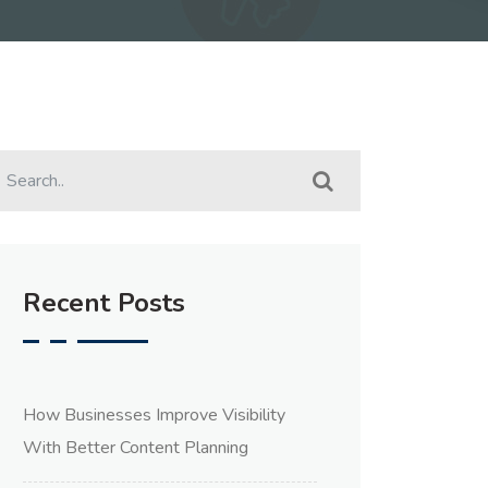
Recent Posts
How Businesses Improve Visibility
With Better Content Planning