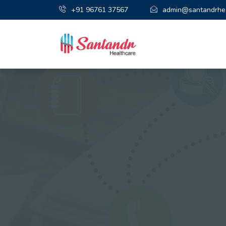
+91 96761 37567
admin@santandrhea