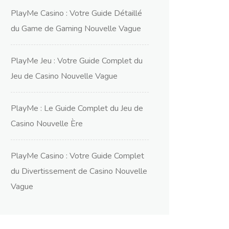
PlayMe Casino : Votre Guide Détaillé
du Game de Gaming Nouvelle Vague
PlayMe Jeu : Votre Guide Complet du
Jeu de Casino Nouvelle Vague
PlayMe : Le Guide Complet du Jeu de
Casino Nouvelle Ère
PlayMe Casino : Votre Guide Complet
du Divertissement de Casino Nouvelle
Vague