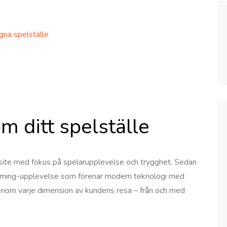
gna spelställe
m ditt spelställe
ite med fokus på spelarupplevelse och trygghet. Sedan
en gaming-upplevelse som förenar modern teknologi med
genom varje dimension av kundens resa – från och med