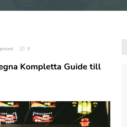
orized
0
egna Kompletta Guide till