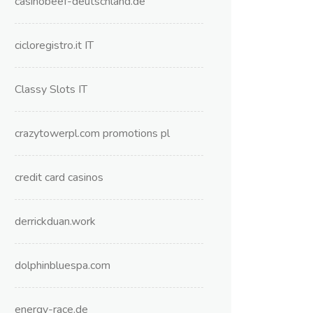
casinobeef-deutschland.de
cicloregistro.it IT
Classy Slots IT
crazytowerpl.com promotions pl
credit card casinos
derrickduan.work
dolphinbluespa.com
energy-race.de