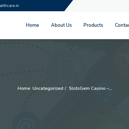
lthcare.in
Home
About Us
Products
Conta
Home
Uncategorized
SlotsGem Casino –…