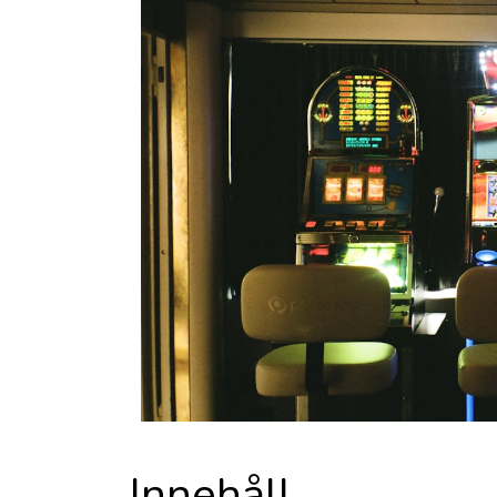
Innehåll