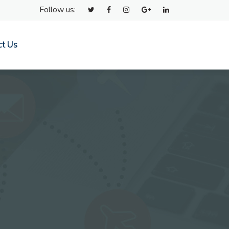
Follow us:
ct Us