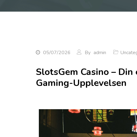
05/07/2026
By
admin
Uncateg
SlotsGem Casino – Din 
Gaming-Upplevelsen