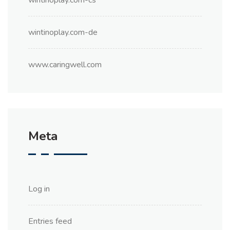
wintinoplay.com-cs
wintinoplay.com-de
www.caringwell.com
Meta
Log in
Entries feed