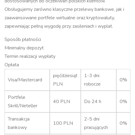
dostosowanych do oczekiwań polskich klientów.
Obsługujemy zarówno klasyczne przelewy bankowe, jak i
zaawansowane portfele wirtualne oraz kryptowaluty,
zapewniając pełną wygodę przy zasileniach i wyplat.
Sposób płatności
Minimalny depozyt
Termin realizacji wypłaty
Opłata
pięćdziesiąt
1-3 dni
Visa/Mastercard
0%
PLN
robocze
Portfele
40 PLN
Do 24 h
0%
Skrill/Neteller
Transakcja
2-5 dni
100 PLN
0%
bankowy
pracujących