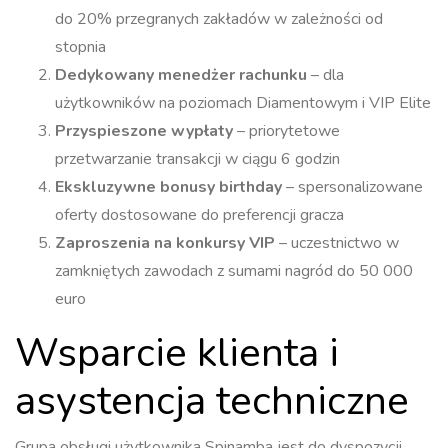
do 20% przegranych zakładów w zależności od
stopnia
Dedykowany menedżer rachunku
– dla
użytkowników na poziomach Diamentowym i VIP Elite
Przyspieszone wypłaty
– priorytetowe
przetwarzanie transakcji w ciągu 6 godzin
Ekskluzywne bonusy birthday
– spersonalizowane
oferty dostosowane do preferencji gracza
Zaproszenia na konkursy VIP
– uczestnictwo w
zamkniętych zawodach z sumami nagród do 50 000
euro
Wsparcie klienta i
asystencja techniczne
Grupa obsługi użytkownika Spinamba jest do dyspozycji