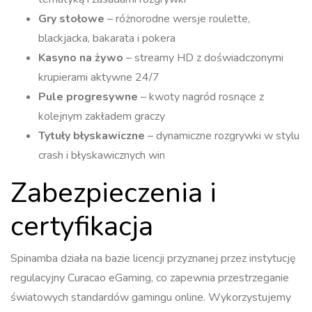
Gry stołowe
– różnorodne wersje roulette,
blackjacka, bakarata i pokera
Kasyno na żywo
– streamy HD z doświadczonymi
krupierami aktywne 24/7
Pule progresywne
– kwoty nagród rosnące z
kolejnym zakładem graczy
Tytuły błyskawiczne
– dynamiczne rozgrywki w stylu
crash i błyskawicznych win
Zabezpieczenia i
certyfikacja
Spinamba działa na bazie licencji przyznanej przez instytucję
regulacyjny Curacao eGaming, co zapewnia przestrzeganie
światowych standardów gamingu online. Wykorzystujemy