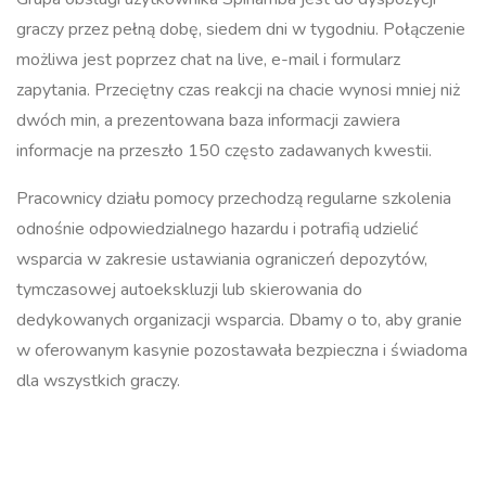
graczy przez pełną dobę, siedem dni w tygodniu. Połączenie
możliwa jest poprzez chat na live, e-mail i formularz
zapytania. Przeciętny czas reakcji na chacie wynosi mniej niż
dwóch min, a prezentowana baza informacji zawiera
informacje na przeszło 150 często zadawanych kwestii.
Pracownicy działu pomocy przechodzą regularne szkolenia
odnośnie odpowiedzialnego hazardu i potrafią udzielić
wsparcia w zakresie ustawiania ograniczeń depozytów,
tymczasowej autoekskluzji lub skierowania do
dedykowanych organizacji wsparcia. Dbamy o to, aby granie
w oferowanym kasynie pozostawała bezpieczna i świadoma
dla wszystkich graczy.