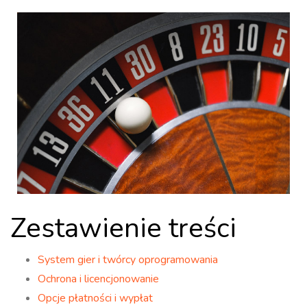
Zestawienie treści
System gier i twórcy oprogramowania
Ochrona i licencjonowanie
Opcje płatności i wypłat