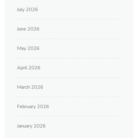
July 2026
June 2026
May 2026
April 2026
March 2026
February 2026
January 2026