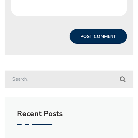
Recent Posts