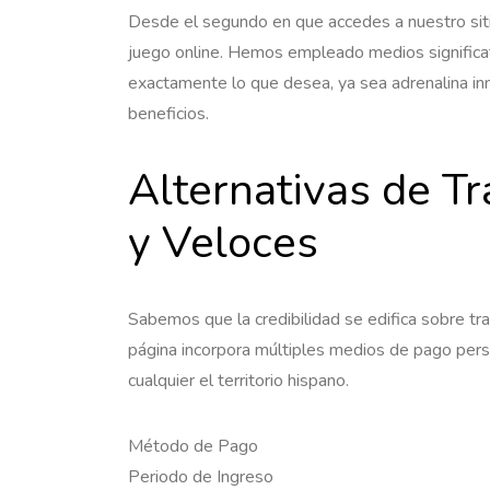
Desde el segundo en que accedes a nuestro sitio,
juego online. Hemos empleado medios significat
exactamente lo que desea, ya sea adrenalina in
beneficios.
Alternativas de T
y Veloces
Sabemos que la credibilidad se edifica sobre tran
página incorpora múltiples medios de pago pers
cualquier el territorio hispano.
Método de Pago
Periodo de Ingreso