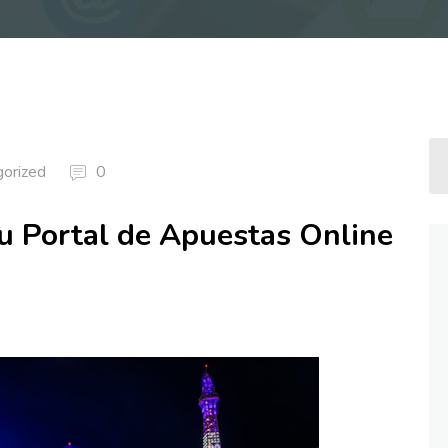
orized
0
Su Portal de Apuestas Online