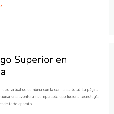
na
ego Superior en
ma
n ocio virtual se combina con la confianza total. La página
cionar una aventura incomparable que fusiona tecnología
desde todo aparato.