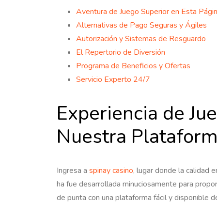
Aventura de Juego Superior en Esta Pági
Alternativas de Pago Seguras y Ágiles
Autorización y Sistemas de Resguardo
El Repertorio de Diversión
Programa de Beneficios y Ofertas
Servicio Experto 24/7
Experiencia de Ju
Nuestra Platafor
Ingresa a
spinay casino
, lugar donde la calidad e
ha fue desarrollada minuciosamente para propor
de punta con una plataforma fácil y disponible 