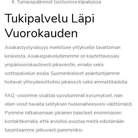
Turnauspalkinnot toistuvissa kilpailuissa
Tukipalvelu Läpi
Vuorokauden
Asiakastyytyväisyys merkitsee yritykselle tavattoman
keskeistä. Asiakaspalvelutiimimme on käytettävissäsi
ympärivuorokautisesti pikaviestin, emailin sekä
soittopalvelun avulla. Suomenkieliset asiantuntijamme
hoitavat yhteydenottoihisi pikaisesti sekä ammattitaidolla.
FAQ -osiomme sisältää suosituimmat kysymykset, näin
ollen voisit havaita selityksen huolenaiheeseesi välittömästi.
Pyrimme ratkaisemaan jokainen haasteet ensimmäisen
kontaktikerralla, että arvioitisi avustaa meitä edistämään
tarjontaamme jatkuvasti paremmiksi.