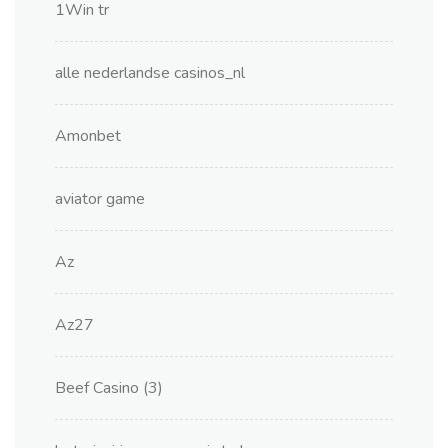
1Win tr
alle nederlandse casinos_nl
Amonbet
aviator game
Az
Az27
Beef Casino (3)