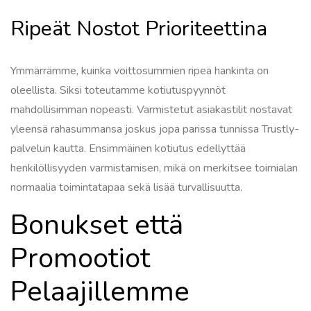
Ripeät Nostot Prioriteettina
Ymmärrämme, kuinka voittosummien ripeä hankinta on
oleellista. Siksi toteutamme kotiutuspyynnöt
mahdollisimman nopeasti. Varmistetut asiakastilit nostavat
yleensä rahasummansa joskus jopa parissa tunnissa Trustly-
palvelun kautta. Ensimmäinen kotiutus edellyttää
henkilöllisyyden varmistamisen, mikä on merkitsee toimialan
normaalia toimintatapaa sekä lisää turvallisuutta.
Bonukset että
Promootiot
Pelaajillemme