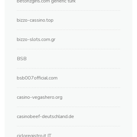
betorizgiris.com generic turk
bizzo-cassino.top
bizzo-slots.com.gr
BSB
bsb007official.com
casino-vegashero.org
casinobeef-deutschland.de
cicloregistro.it IT