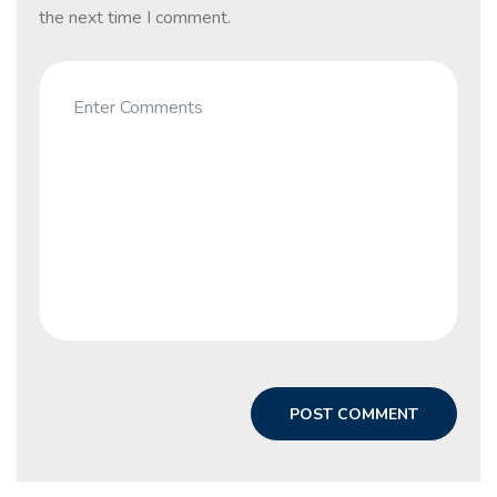
the next time I comment.