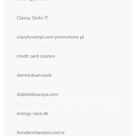
Classy Slots IT
crazytowerpl.com promotions pl
credit card casinos
derrickduan.work
dolphinbluespa.com
energy-race.de
femdershaneleri.com.tr