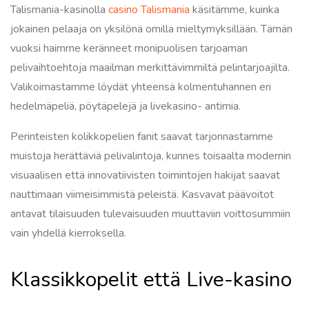
Talismania-kasinolla
casino Talismania
käsitämme, kuinka
jokainen pelaaja on yksilönä omilla mieltymyksillään. Tämän
vuoksi haimme keränneet monipuolisen tarjoaman
pelivaihtoehtoja maailman merkittävimmiltä pelintarjoajilta.
Valikoimastamme löydät yhteensä kolmentuhannen eri
hedelmäpeliä, pöytäpelejä ja livekasino- antimia.
Perinteisten kolikkopelien fanit saavat tarjonnastamme
muistoja herättäviä pelivalintoja, kunnes toisaalta modernin
visuaalisen että innovatiivisten toimintojen hakijat saavat
nauttimaan viimeisimmistä peleistä. Kasvavat päävoitot
antavat tilaisuuden tulevaisuuden muuttaviin voittosummiin
vain yhdellä kierroksella.
Klassikkopelit että Live-kasino