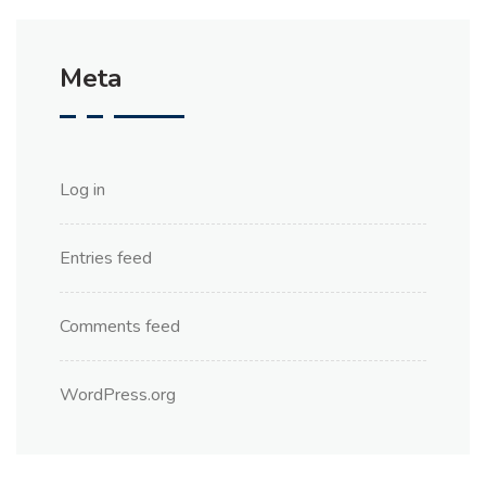
Meta
Log in
Entries feed
Comments feed
WordPress.org