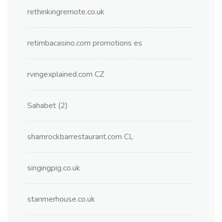
rethinkingremote.co.uk
retimbacasino.com promotions es
rvingexplained.com CZ
Sahabet (2)
shamrockbarrestaurant.com CL
singingpig.co.uk
stanmerhouse.co.uk