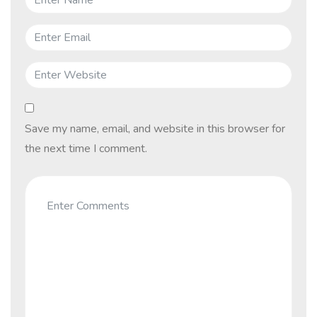
Save my name, email, and website in this browser for
the next time I comment.