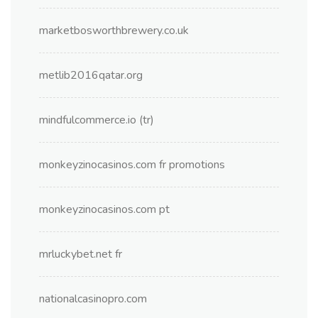
marketbosworthbrewery.co.uk
metlib2016qatar.org
mindfulcommerce.io (tr)
monkeyzinocasinos.com fr promotions
monkeyzinocasinos.com pt
mrluckybet.net fr
nationalcasinopro.com