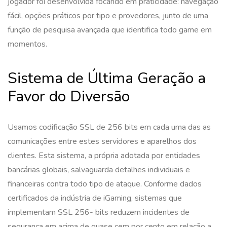
jogador foi desenvolvida focando em praticidade: navegação
fácil, opções práticos por tipo e provedores, junto de uma
função de pesquisa avançada que identifica todo game em
momentos.
Sistema de Última Geração a
Favor do Diversão
Usamos codificação SSL de 256 bits em cada uma das as
comunicações entre estes servidores e aparelhos dos
clientes. Esta sistema, a própria adotada por entidades
bancárias globais, salvaguarda detalhes individuais e
financeiras contra todo tipo de ataque. Conforme dados
certificados da indústria de iGaming, sistemas que
implementam SSL 256- bits reduzem incidentes de
segurança em acima de quase cem por cento em relação a