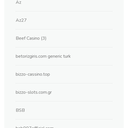
Az
Az27
Beef Casino (3)
betorizgiris.com generic turk
bizzo-cassino.top
bizzo-slots.com.gr
BSB