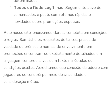
determinados
Redes de Rede Legítimas:
Seguimento ativo de
comunicados e posts com retornos rápidas e
novidades sobre promoções especiais
Pelo nosso site, priorizamos clareza completa em condições
e regras. Sämtliche os requisitos de lances, prazos de
validade de prêmios e normas de envolvimento em
promoções encontram-se explicitamente detalhados em
linguagem compreensível, sem texto minúsculas ou
condições ocultas. Acreditamos que conexão duradouro com
jogadores se constrói por meio de sinceridade e
consideração mútuo.