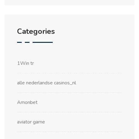
Categories
1Win tr
alle nederlandse casinos_nl
Amonbet
aviator game