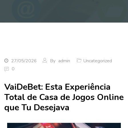
27/05/2026
By
admin
Uncategorized
0
VaiDeBet: Esta Experiência
Total de Casa de Jogos Online
que Tu Desejava