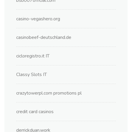
bsb007official.com
casino-vegashero.org
casinobeef-deutschland.de
cicloregistro.it IT
Classy Slots IT
crazytowerpl.com promotions pl
credit card casinos
derrickduan.work