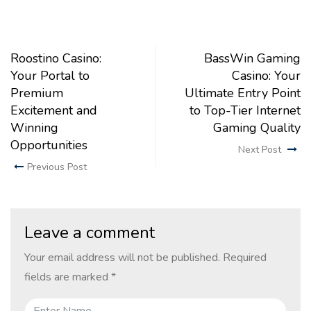
Roostino Casino:
BassWin Gaming
Your Portal to
Casino: Your
Premium
Ultimate Entry Point
Excitement and
to Top-Tier Internet
Winning
Gaming Quality
Opportunities
Next Post
Previous Post
Leave a comment
Your email address will not be published.
Required
fields are marked
*