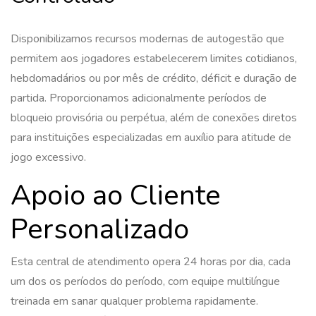
Disponibilizamos recursos modernas de autogestão que
permitem aos jogadores estabelecerem limites cotidianos,
hebdomadários ou por mês de crédito, déficit e duração de
partida. Proporcionamos adicionalmente períodos de
bloqueio provisória ou perpétua, além de conexões diretos
para instituições especializadas em auxílio para atitude de
jogo excessivo.
Apoio ao Cliente
Personalizado
Esta central de atendimento opera 24 horas por dia, cada
um dos os períodos do período, com equipe multilíngue
treinada em sanar qualquer problema rapidamente.