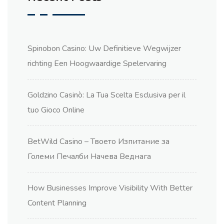
Spinobon Casino: Uw Definitieve Wegwijzer
richting Een Hoogwaardige Spelervaring
Goldzino Casinò: La Tua Scelta Esclusiva per il
tuo Gioco Online
BetWild Casino – Твоето Изпитание за
Големи Печалби Начева Веднага
How Businesses Improve Visibility With Better
Content Planning