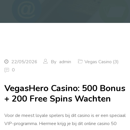
22/05/2026
By
admin
Vegas Casino (3)
0
VegasHero Casino: 500 Bonus
+ 200 Free Spins Wachten
Voor de meest loyale spelers bij dit casino is er een speciaal
VIP-programma. Hiermee krijg je bij dit online casino 50