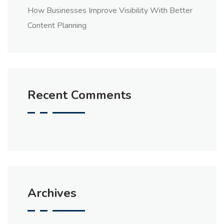
How Businesses Improve Visibility With Better
Content Planning
Recent Comments
Archives