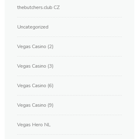
thebutchers.club CZ
Uncategorized
Vegas Casino (2)
Vegas Casino (3)
Vegas Casino (6)
Vegas Casino (9)
Vegas Hero NL