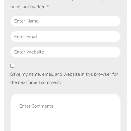
fields are marked
*
Save my name, email, and website in this browser for
the next time I comment.