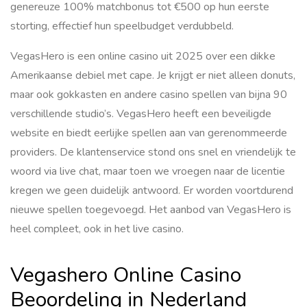
genereuze 100% matchbonus tot €500 op hun eerste
storting, effectief hun speelbudget verdubbeld.
VegasHero is een online casino uit 2025 over een dikke
Amerikaanse debiel met cape. Je krijgt er niet alleen donuts,
maar ook gokkasten en andere casino spellen van bijna 90
verschillende studio’s. VegasHero heeft een beveiligde
website en biedt eerlijke spellen aan van gerenommeerde
providers. De klantenservice stond ons snel en vriendelijk te
woord via live chat, maar toen we vroegen naar de licentie
kregen we geen duidelijk antwoord. Er worden voortdurend
nieuwe spellen toegevoegd. Het aanbod van VegasHero is
heel compleet, ook in het live casino.
Vegashero Online Casino
Beoordeling in Nederland