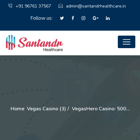
+91 96761 37567
admin@santandrhealthcare.in
Follow us:
Home
Vegas Casino (3)
VegasHero Casino: 500…