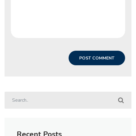
Recent Posts