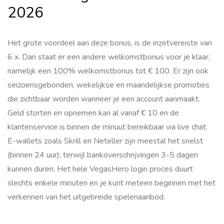
2026
Het grote voordeel aan deze bonus, is de inzetvereiste van
6 x. Dan staat er een andere welkomstbonus voor je klaar,
namelijk een 100% welkomstbonus tot € 100. Er zijn ook
seizoensgebonden, wekelijkse en maandelijkse promoties
die zichtbaar worden wanneer je een account aanmaakt.
Geld storten en opnemen kan al vanaf € 10 en de
klantenservice is binnen de minuut bereikbaar via live chat.
E-wallets zoals Skrill en Neteller zijn meestal het snelst
(binnen 24 uur), terwijl bankoverschrijvingen 3-5 dagen
kunnen duren. Het hele VegasHero login proces duurt
slechts enkele minuten en je kunt meteen beginnen met het
verkennen van het uitgebreide spelenaanbod.