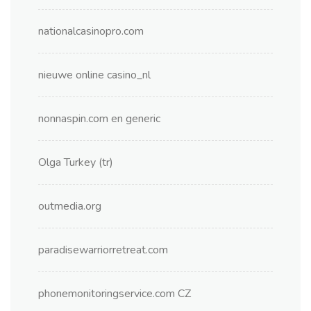
nationalcasinopro.com
nieuwe online casino_nl
nonnaspin.com en generic
Olga Turkey (tr)
outmedia.org
paradisewarriorretreat.com
phonemonitoringservice.com CZ