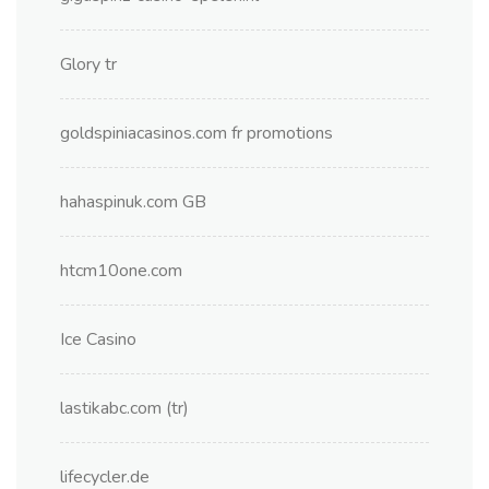
Glory tr
goldspiniacasinos.com fr promotions
hahaspinuk.com GB
htcm10one.com
Ice Casino
lastikabc.com (tr)
lifecycler.de