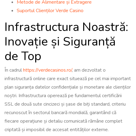
Metode de Alimentare și Extragere
Suportul Clienților Verde Casino
Infrastructura Noastră:
Inovație și Siguranță
de Top
În cadrul
https://verdecasinos.ro/
, am dezvoltat o
infrastructură online care exact situează pe cel mai important
plan siguranța datelor confidențiale și monetare ale clienților
noștri. Infrastructura operează pe fundamentul certificării
SSL de două sute cincizeci și șase de biți standard, criteriu
recunoscut în sectorul bancară mondială, garantând că
fiecare operațiune și detaliu comunicată rămâne complet
criptată și imposibil de accesat entităților externe.