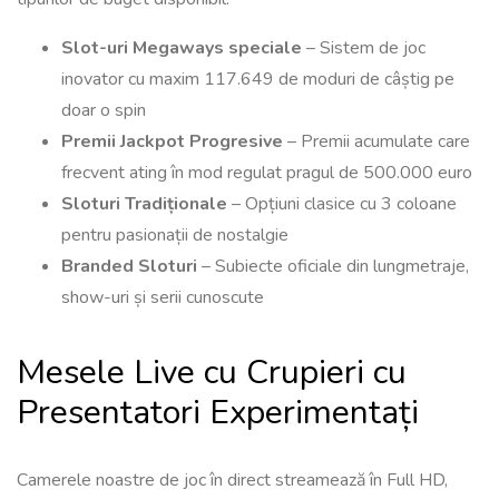
Slot-uri Megaways speciale
– Sistem de joc
inovator cu maxim 117.649 de moduri de câștig pe
doar o spin
Premii Jackpot Progresive
– Premii acumulate care
frecvent ating în mod regulat pragul de 500.000 euro
Sloturi Tradiționale
– Opțiuni clasice cu 3 coloane
pentru pasionații de nostalgie
Branded Sloturi
– Subiecte oficiale din lungmetraje,
show-uri și serii cunoscute
Mesele Live cu Crupieri cu
Presentatori Experimentați
Camerele noastre de joc în direct streamează în Full HD,