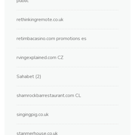
public
rethinkingremote.co.uk
retimbacasino.com promotions es
rvingexplained.com CZ
Sahabet (2)
shamrockbarrestaurant.com CL
singingpig.co.uk
stanmerhouse.co.uk