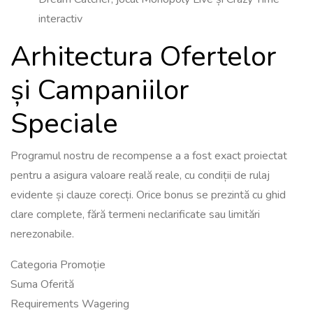
interactiv
Arhitectura Ofertelor
și Campaniilor
Speciale
Programul nostru de recompense a a fost exact proiectat
pentru a asigura valoare reală reale, cu condiții de rulaj
evidente și clauze corecți. Orice bonus se prezintă cu ghid
clare complete, fără termeni neclarificate sau limitări
nerezonabile.
Categoria Promoție
Suma Oferită
Requirements Wagering