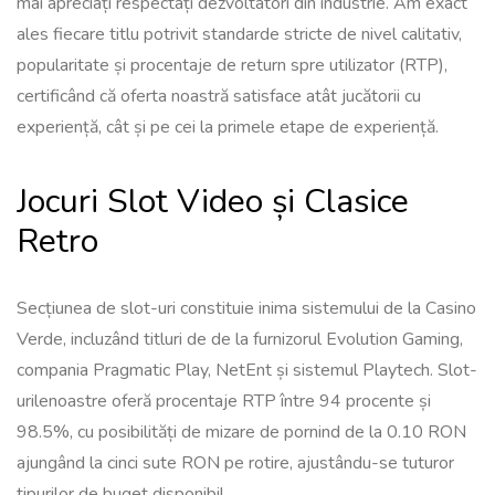
mai apreciați respectați dezvoltatori din industrie. Am exact
ales fiecare titlu potrivit standarde stricte de nivel calitativ,
popularitate și procentaje de return spre utilizator (RTP),
certificând că oferta noastră satisface atât jucătorii cu
experiență, cât și pe cei la primele etape de experiență.
Jocuri Slot Video și Clasice
Retro
Secțiunea de slot-uri constituie inima sistemului de la Casino
Verde, incluzând titluri de de la furnizorul Evolution Gaming,
compania Pragmatic Play, NetEnt și sistemul Playtech. Slot-
urilenoastre oferă procentaje RTP între 94 procente și
98.5%, cu posibilități de mizare de pornind de la 0.10 RON
ajungând la cinci sute RON pe rotire, ajustându-se tuturor
tipurilor de buget disponibil.