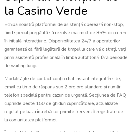
la Casino Verde
Echipa noastră platformei de asistență operează non-stop,
fiind special pregătită să rezolve mai mult de 95% din cereri
în inițială interacțiune. Disponibilitatea 24/7 a operatorilor
garantează că, fără legătură de timpul la care vă distrați, veți
primi asistență profesională în limba autohtonă, fără perioade
de waiting lungi.
Modalitățile de contact conțin chat instant integrat în site,
email cu timp de răspuns sub 2 ore ore standard și număr
telefon specială pentru cazuri de urgență. Secțiunea de FAQ
cuprinde peste 150 de ghiduri cuprinzătoare, actualizate
regulat pe baza întrebărilor primite frecvent înregistrate de
la comunitatea platformei.