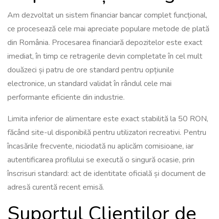
Am dezvoltat un sistem financiar bancar complet funcțional,
ce procesează cele mai apreciate populare metode de plată
din România. Procesarea financiară depozitelor este exact
imediat, în timp ce retragerile devin completate în cel mult
douăzeci și patru de ore standard pentru opțiunile
electronice, un standard validat în rândul cele mai
performante eficiente din industrie.
Limita inferior de alimentare este exact stabilită la 50 RON,
făcând site-ul disponibilă pentru utilizatori recreativi. Pentru
încasările frecvente, niciodată nu aplicăm comisioane, iar
autentificarea profilului se execută o singură ocasie, prin
înscrisuri standard: act de identitate oficială și document de
adresă curentă recent emisă.
Suportul Clienților de