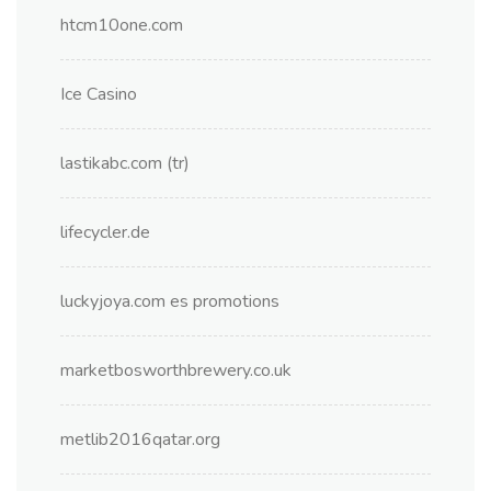
htcm10one.com
Ice Casino
lastikabc.com (tr)
lifecycler.de
luckyjoya.com es promotions
marketbosworthbrewery.co.uk
metlib2016qatar.org