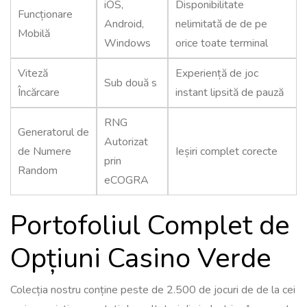
iOS,
Disponibilitate
Funcționare
Android,
nelimitată de de pe
Mobilă
Windows
orice toate terminal
Viteză
Experiență de joc
Sub două s
Încărcare
instant lipsită de pauză
RNG
Generatorul de
Autorizat
de Numere
Ieșiri complet corecte
prin
Random
eCOGRA
Portofoliul Complet de
Opțiuni Casino Verde
Colecția nostru conține peste de 2.500 de jocuri de de la cei