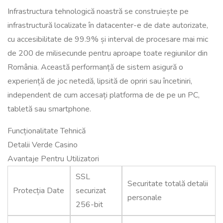
Infrastructura tehnologică noastră se construiește pe
infrastructură localizate în datacenter-e de date autorizate,
cu accesibilitate de 99.9% și interval de procesare mai mic
de 200 de milisecunde pentru aproape toate regiunilor din
România. Această performanță de sistem asigură o
experiență de joc netedă, lipsită de opriri sau încetiniri,
independent de cum accesați platforma de de pe un PC,
tabletă sau smartphone.
Funcționalitate Tehnică
Detalii Verde Casino
Avantaje Pentru Utilizatori
SSL
Securitate totală detalii
Protecția Date
securizat
personale
256-bit