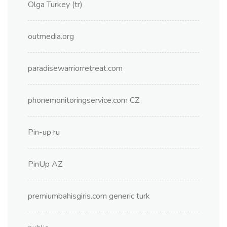
Olga Turkey (tr)
outmedia.org
paradisewarriorretreat.com
phonemonitoringservice.com CZ
Pin-up ru
PinUp AZ
premiumbahisgiris.com generic turk