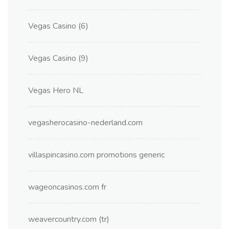
Vegas Casino (6)
Vegas Casino (9)
Vegas Hero NL
vegasherocasino-nederland.com
villaspincasino.com promotions generic
wageoncasinos.com fr
weavercountry.com (tr)