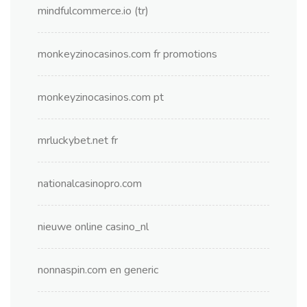
mindfulcommerce.io (tr)
monkeyzinocasinos.com fr promotions
monkeyzinocasinos.com pt
mrluckybet.net fr
nationalcasinopro.com
nieuwe online casino_nl
nonnaspin.com en generic