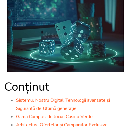
Conținut
Sistemul Nostru Digital: Tehnologii avansate și
Siguranță de Ultimă generație
Gama Complet de Jocuri Casino Verde
Arhitectura Ofertelor și Campaniilor Exclusive