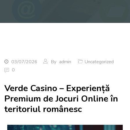
03/07/2026
By
admin
Uncategorized
0
Verde Casino – Experiență
Premium de Jocuri Online în
teritoriul românesc