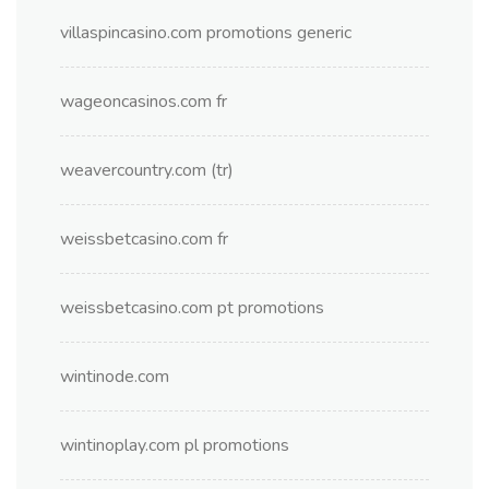
villaspincasino.com promotions generic
wageoncasinos.com fr
weavercountry.com (tr)
weissbetcasino.com fr
weissbetcasino.com pt promotions
wintinode.com
wintinoplay.com pl promotions