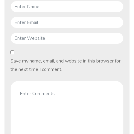
Save my name, email, and website in this browser for
the next time I comment.