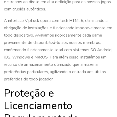
e streams ao direto em alta definição para os nossos jogos
com crupiês autênticos.
A interface VipLuck opera com tech HTML5, eliminando a
obrigação de instalações e funcionando impecavelmente em
todo dispositivo. Avaliamos rigorosamente cada game
previamente de disponibilizá-lo aos nossos membros,
confirmando funcionamento total com sistemas SO Android,
iOS, Windows e MacOS. Para além disso, instalámos um
recurso de armazenamento otimizado que armazena
preferências particulares, agilizando o entrada aos títulos
preferidos de todo jogador.
Proteção e
Licenciamento