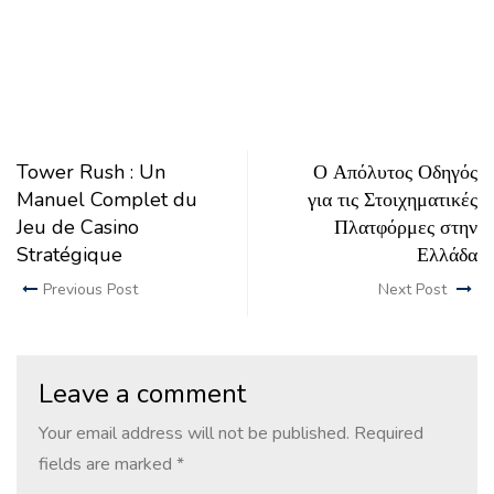
Tower Rush : Un
Ο Απόλυτος Οδηγός
Manuel Complet du
για τις Στοιχηματικές
Jeu de Casino
Πλατφόρμες στην
Stratégique
Ελλάδα
Previous Post
Next Post
Leave a comment
Your email address will not be published.
Required
fields are marked
*