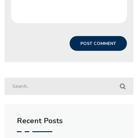
Recent Posts