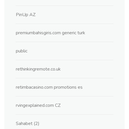
PinUp AZ
premiumbahisgiris.com generic turk
public
rethinkingremote.co.uk
retimbacasino.com promotions es
rvingexplained.com CZ
Sahabet (2)