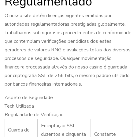
Regulamentado
O nosso site detém licenças vigentes emitidas por
autoridades regulamentadoras prestigiadas globalmente.
Trabalhamos sob rigorosos procedimentos de conformidade
que contemplam verificações periódicas dos estes
geradores de valores RNG e avaliações totais dos diversos
processos de seguridade. Qualquer movimentação
financeira processada através do nosso casino é guardada
por criptografia SSL de 256 bits, o mesmo padrão utilizado
por bancos financeiras internacionais.
Aspeto de Seguridade
Tech Utilizada
Regularidade de Verificação
Encriptação SSL
Guarda de
duzentos e cinquenta
Constante