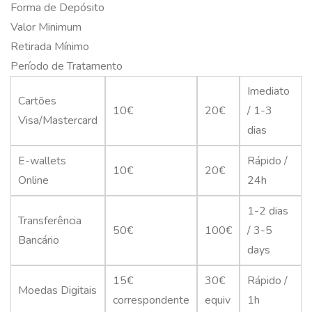
Forma de Depósito
Valor Minimum
Retirada Mínimo
Período de Tratamento
Imediato
Cartões
10€
20€
/ 1-3
Visa/Mastercard
dias
E-wallets
Rápido /
10€
20€
Online
24h
1-2 dias
Transferência
50€
100€
/ 3-5
Bancário
days
15€
30€
Rápido /
Moedas Digitais
correspondente
equiv
1h