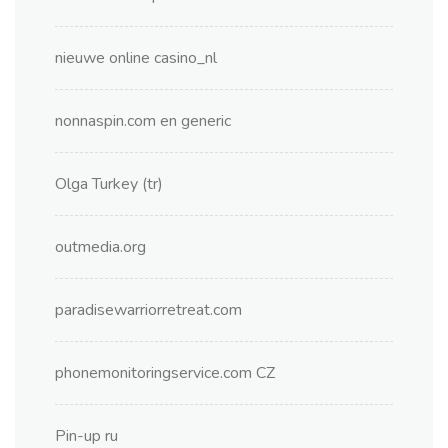
nieuwe online casino_nl
nonnaspin.com en generic
Olga Turkey (tr)
outmedia.org
paradisewarriorretreat.com
phonemonitoringservice.com CZ
Pin-up ru