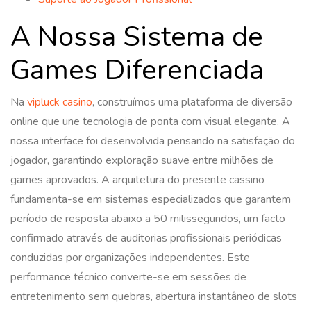
A Nossa Sistema de
Games Diferenciada
Na
vipluck casino
, construímos uma plataforma de diversão
online que une tecnologia de ponta com visual elegante. A
nossa interface foi desenvolvida pensando na satisfação do
jogador, garantindo exploração suave entre milhões de
games aprovados. A arquitetura do presente cassino
fundamenta-se em sistemas especializados que garantem
período de resposta abaixo a 50 milissegundos, um facto
confirmado através de auditorias profissionais periódicas
conduzidas por organizações independentes. Este
performance técnico converte-se em sessões de
entretenimento sem quebras, abertura instantâneo de slots