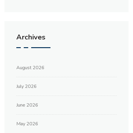
Archives
August 2026
July 2026
June 2026
May 2026