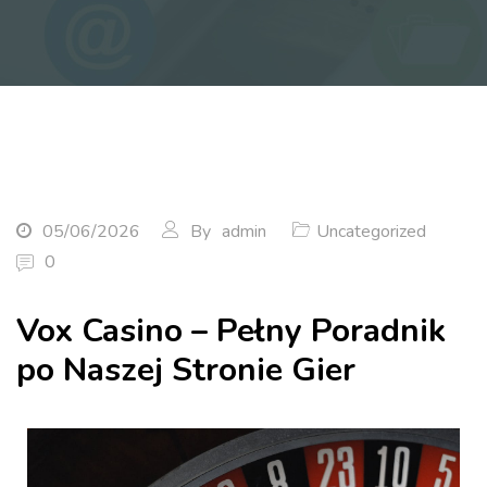
05/06/2026
By
admin
Uncategorized
0
Vox Casino – Pełny Poradnik
po Naszej Stronie Gier