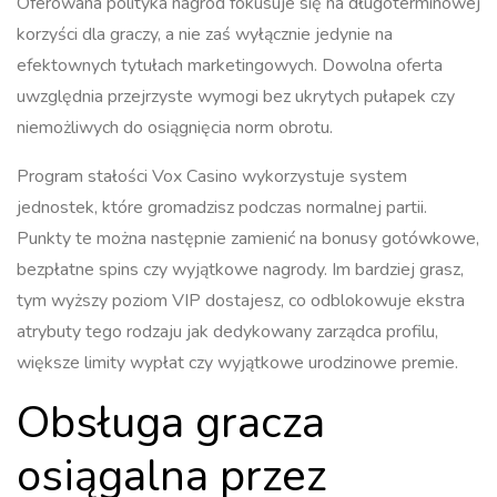
Oferowana polityka nagród fokusuje się na długoterminowej
korzyści dla graczy, a nie zaś wyłącznie jedynie na
efektownych tytułach marketingowych. Dowolna oferta
uwzględnia przejrzyste wymogi bez ukrytych pułapek czy
niemożliwych do osiągnięcia norm obrotu.
Program stałości Vox Casino wykorzystuje system
jednostek, które gromadzisz podczas normalnej partii.
Punkty te można następnie zamienić na bonusy gotówkowe,
bezpłatne spins czy wyjątkowe nagrody. Im bardziej grasz,
tym wyższy poziom VIP dostajesz, co odblokowuje ekstra
atrybuty tego rodzaju jak dedykowany zarządca profilu,
większe limity wypłat czy wyjątkowe urodzinowe premie.
Obsługa gracza
osiągalna przez