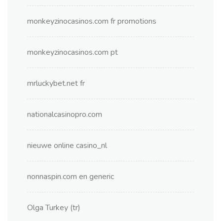
monkeyzinocasinos.com fr promotions
monkeyzinocasinos.com pt
mrluckybet.net fr
nationalcasinopro.com
nieuwe online casino_nl
nonnaspin.com en generic
Olga Turkey (tr)