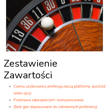
Zestawienie
Zawartości
Czemu użytkownicy preferują naszą platformę spośród
wielu opcji
Podstawa zabezpieczeń i licencjonowania
Zbiór gier dopasowane do odmiennych preferencji