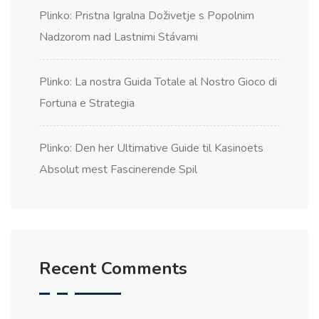
Plinko: Pristna Igralna Doživetje s Popolnim
Nadzorom nad Lastnimi Stávami
Plinko: La nostra Guida Totale al Nostro Gioco di
Fortuna e Strategia
Plinko: Den her Ultimative Guide til Kasinoets
Absolut mest Fascinerende Spil
Recent Comments