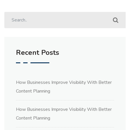
Recent Posts
How Businesses Improve Visibility With Better
Content Planning
How Businesses Improve Visibility With Better
Content Planning