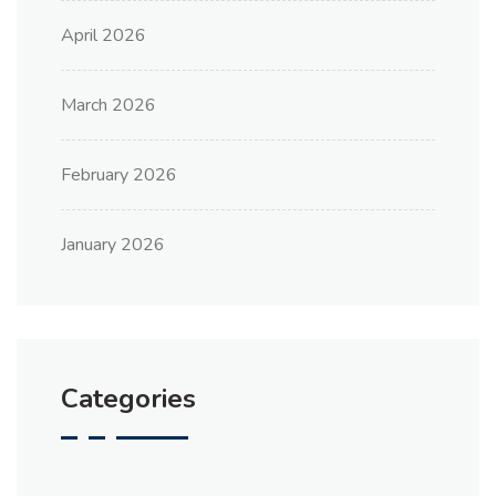
April 2026
March 2026
February 2026
January 2026
Categories