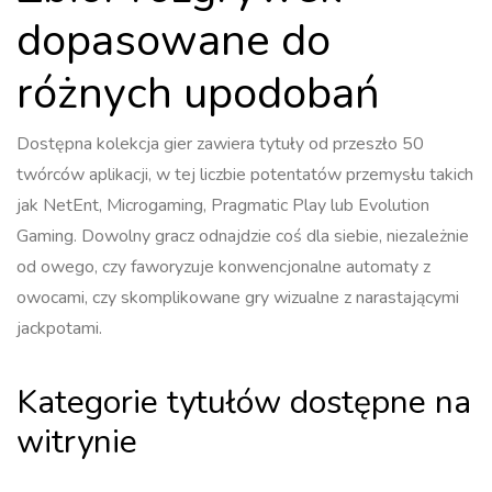
dopasowane do
różnych upodobań
Dostępna kolekcja gier zawiera tytuły od przeszło 50
twórców aplikacji, w tej liczbie potentatów przemysłu takich
jak NetEnt, Microgaming, Pragmatic Play lub Evolution
Gaming. Dowolny gracz odnajdzie coś dla siebie, niezależnie
od owego, czy faworyzuje konwencjonalne automaty z
owocami, czy skomplikowane gry wizualne z narastającymi
jackpotami.
Kategorie tytułów dostępne na
witrynie