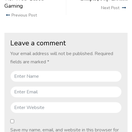
Gaming
Next Post
Previous Post
Leave a comment
Your email address will not be published.
Required
fields are marked
*
Save my name, email, and website in this browser for