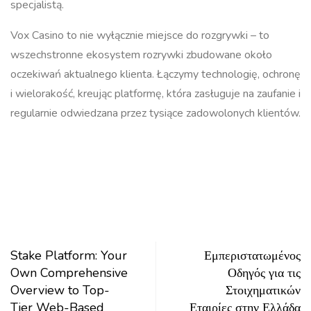
specjalistą.
Vox Casino to nie wyłącznie miejsce do rozgrywki – to
wszechstronne ekosystem rozrywki zbudowane około
oczekiwań aktualnego klienta. Łączymy technologię, ochronę
i wielorakość, kreując platformę, która zasługuje na zaufanie i
regularnie odwiedzana przez tysiące zadowolonych klientów.
Stake Platform: Your
Εμπεριστατωμένος
Own Comprehensive
Οδηγός για τις
Overview to Top-
Στοιχηματικών
Tier Web-Based
Εταιρίες στην Ελλάδα