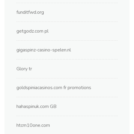
funditfwd.org
getgodz.com pl
gigaspinz-casino-spelen.nl
Glory tr
goldspiniacasinos.com fr promotions
hahaspinuk.com GB
htcm10one.com