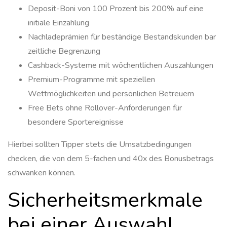
Deposit-Boni von 100 Prozent bis 200% auf eine
initiale Einzahlung
Nachladeprämien für beständige Bestandskunden bar
zeitliche Begrenzung
Cashback-Systeme mit wöchentlichen Auszahlungen
Premium-Programme mit speziellen
Wettmöglichkeiten und persönlichen Betreuern
Free Bets ohne Rollover-Anforderungen für
besondere Sportereignisse
Hierbei sollten Tipper stets die Umsatzbedingungen
checken, die von dem 5-fachen und 40x des Bonusbetrags
schwanken können.
Sicherheitsmerkmale
bei einer Auswahl