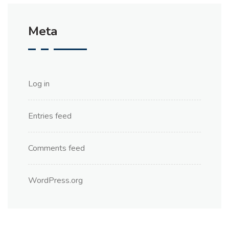
Meta
Log in
Entries feed
Comments feed
WordPress.org