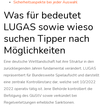
Sicherheitsaspekte bei jeder Auswahl
Was für bedeutet
LUGAS sowie wieso
suchen Tipper nach
Möglichkeiten
Eine deutsche Wettlandschaft hat ihre Struktur in den
zurückliegenden Jahren fundamental verändert. LUGAS
repräsentiert für Bundesweite Spielaufsicht und darstellt
eine zentrale Kontrollinstanz dar, welche seit 10/2022
2022 operativ tätig ist. Jene Behörde kontrolliert die
Befolgung des GlüStV sowie verkündet bei
Regelverletzungen erhebliche Sanktionen.