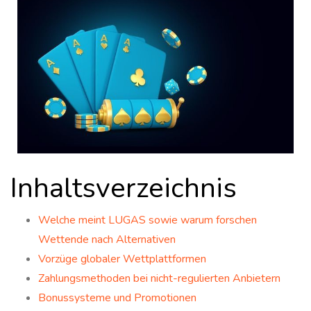
Inhaltsverzeichnis
Welche meint LUGAS sowie warum forschen
Wettende nach Alternativen
Vorzüge globaler Wettplattformen
Zahlungsmethoden bei nicht-regulierten Anbietern
Bonussysteme und Promotionen