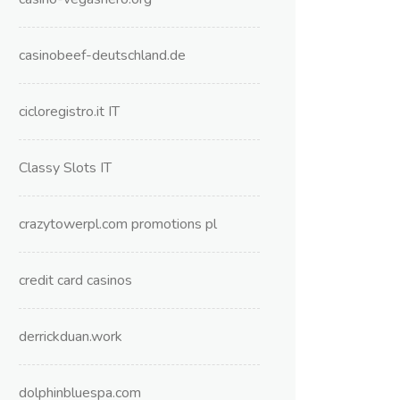
casinobeef-deutschland.de
cicloregistro.it IT
Classy Slots IT
crazytowerpl.com promotions pl
credit card casinos
derrickduan.work
dolphinbluespa.com