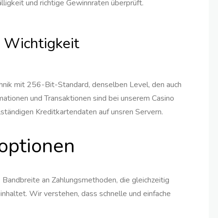
ligkeit und richtige Gewinnraten überprüft.
 Wichtigkeit
hnik mit 256-Bit-Standard, denselben Level, den auch
rmationen und Transaktionen sind bei unserem Casino
lständigen Kreditkartendaten auf unsren Servern.
loptionen
e Bandbreite an Zahlungsmethoden, die gleichzeitig
haltet. Wir verstehen, dass schnelle und einfache