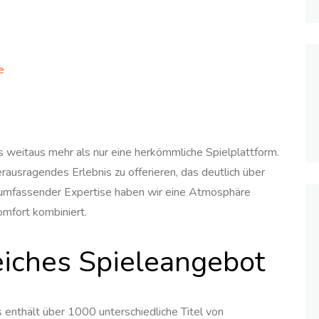
e
s weitaus mehr als nur eine herkömmliche Spielplattform.
rausragendes Erlebnis zu offerieren, das deutlich über
 umfassender Expertise haben wir eine Atmosphäre
mfort kombiniert.
iches Spieleangebot
enthält über 1000 unterschiedliche Titel von