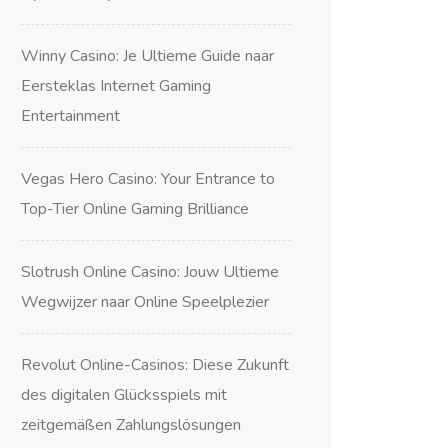
Winny Casino: Je Ultieme Guide naar
Eersteklas Internet Gaming
Entertainment
Vegas Hero Casino: Your Entrance to
Top-Tier Online Gaming Brilliance
Slotrush Online Casino: Jouw Ultieme
Wegwijzer naar Online Speelplezier
Revolut Online-Casinos: Diese Zukunft
des digitalen Glücksspiels mit
zeitgemäßen Zahlungslösungen