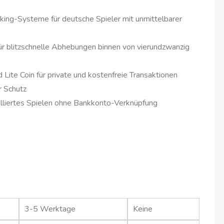
ing-Systeme für deutsche Spieler mit unmittelbarer
für blitzschnelle Abhebungen binnen von vierundzwanzig
 Lite Coin für private und kostenfreie Transaktionen
 Schutz
olliertes Spielen ohne Bankkonto-Verknüpfung
3-5 Werktage
Keine