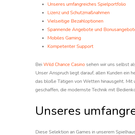
Unseres umfangreiches Spielportfolio
Lizenz und Schutzmaßnahmen
Vielseitige Bezahloptionen
Spannende Angebote und Bonusangebot
Mobiles Gaming
Kompetenter Support
Bei
Wild Chance Casino
sehen wir uns selbst al
Unser Anspruch liegt darauf, allen Kunden ein he
das bloße Tätigen von Wetten hinausgeht. Mit
geschaffen, die modernste Technik mit Bedienko
Unseres umfangre
Diese Selektion an Games in unserem Spielhaus 