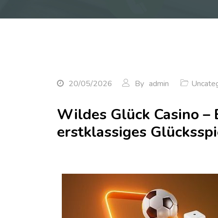
20/05/2026
By
admin
Uncateg
Wildes Glück Casino – 
erstklassiges Glücksspi