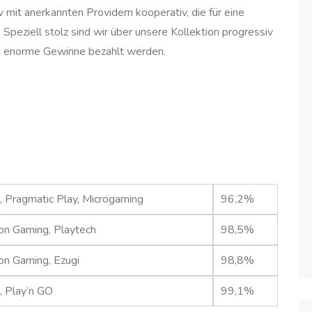
 mit anerkannten Providern kooperativ, die für eine
 Speziell stolz sind wir über unsere Kollektion progressiv
ig enorme Gewinne bezahlt werden.
, Pragmatic Play, Microgaming
96,2%
on Gaming, Playtech
98,5%
on Gaming, Ezugi
98,8%
, Play’n GO
99,1%