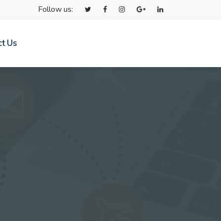
Follow us:
ct Us