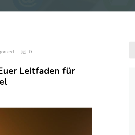
orized
0
Euer Leitfaden für
el