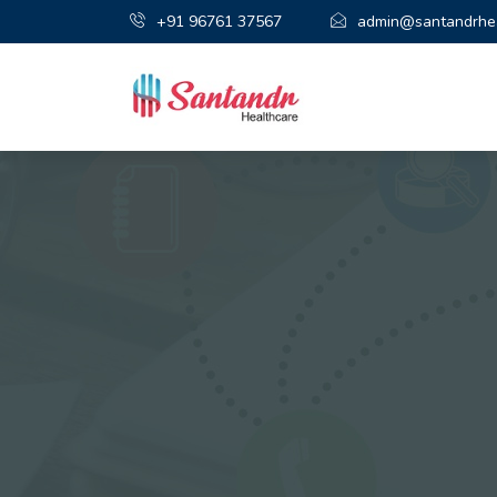
+91 96761 37567
admin@santandrhea