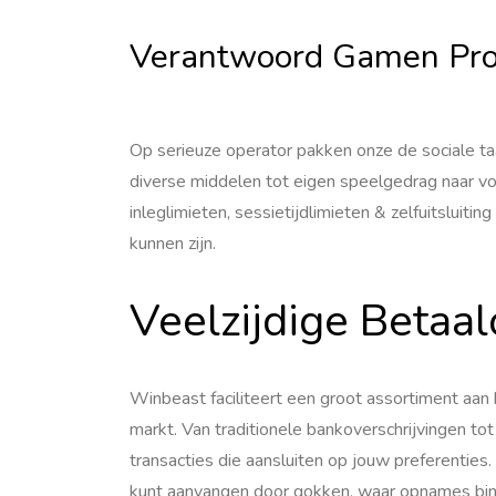
Verantwoord Gamen Pr
Op serieuze operator pakken onze de sociale t
diverse middelen tot eigen speelgedrag naar volge
inleglimieten, sessietijdlimieten & zelfuitsluiti
kunnen zijn.
Veelzijdige Betaal
Winbeast faciliteert een groot assortiment aa
markt. Van traditionele bankoverschrijvingen to
transacties die aansluiten op jouw preferenties
kunt aanvangen door gokken, waar opnames binn