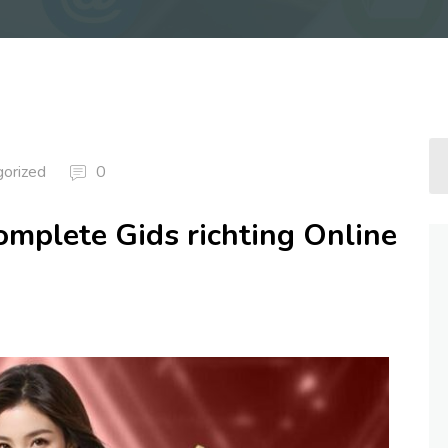
orized
0
mplete Gids richting Online