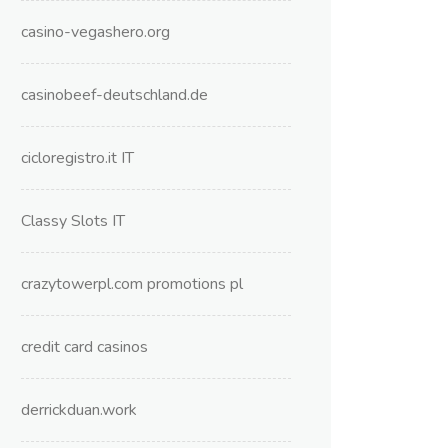
casino-vegashero.org
casinobeef-deutschland.de
cicloregistro.it IT
Classy Slots IT
crazytowerpl.com promotions pl
credit card casinos
derrickduan.work