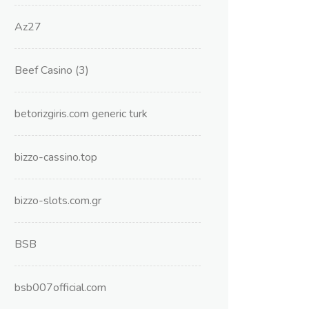
Az27
Beef Casino (3)
betorizgiris.com generic turk
bizzo-cassino.top
bizzo-slots.com.gr
BSB
bsb007official.com