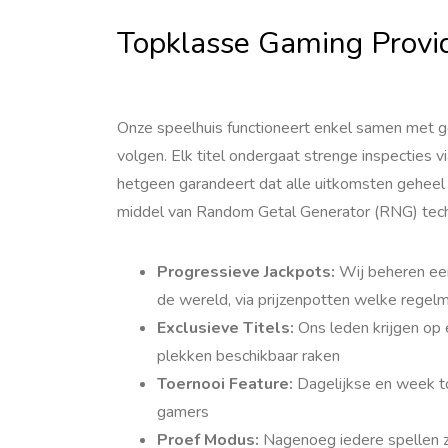
Topklasse Gaming Provi
Onze speelhuis functioneert enkel samen met g
volgen. Elk titel ondergaat strenge inspecties 
hetgeen garandeert dat alle uitkomsten geheel r
middel van Random Getal Generator (RNG) tech 
Progressieve Jackpots:
Wij beheren een
de wereld, via prijzenpotten welke regelm
Exclusieve Titels:
Ons leden krijgen op 
plekken beschikbaar raken
Toernooi Feature:
Dagelijkse en week to
gamers
Proef Modus:
Nagenoeg iedere spellen zi