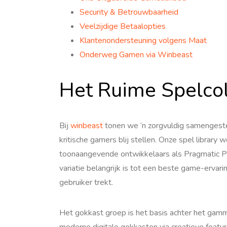
Security & Betrouwbaarheid
Veelzijdige Betaalopties
Klantenondersteuning volgens Maat
Onderweg Gamen via Winbeast
Het Ruime Spelcol
Bij
winbeast
tonen we ‘n zorgvuldig samengest
kritische gamers blij stellen. Onze spel library
toonaangevende ontwikkelaars als Pragmatic P
variatie belangrijk is tot een beste game-ervar
gebruiker trekt.
Het gokkast groep is het basis achter het gamm