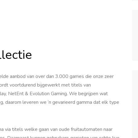
lectie
elde aanbod van over dan 3.000 games die onze zeer
 wordt voortdurend bijgewerkt met titels van
lay, NetEnt & Evolution Gaming. We begrijpen wat
ing, daarom leveren we ‘n gevarieerd gamma dat elk type
a via titels welke gaan van oude fruitautomaten naar