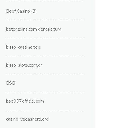
Beef Casino (3)
betorizgiris.com generic turk
bizzo-cassino.top
bizzo-slots.com.gr
BSB
bsb007official.com
casino-vegashero.org