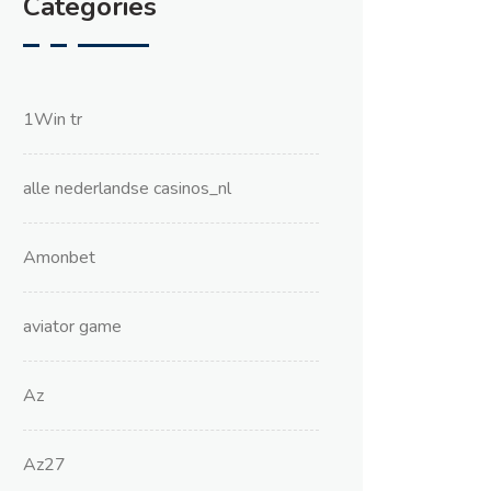
Categories
1Win tr
alle nederlandse casinos_nl
Amonbet
aviator game
Az
Az27