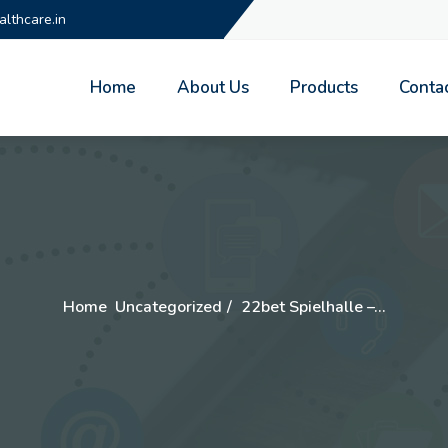
lthcare.in
Home
About Us
Products
Conta
Home
Uncategorized
22bet Spielhalle –…