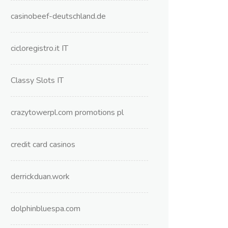
casinobeef-deutschland.de
cicloregistro.it IT
Classy Slots IT
crazytowerpl.com promotions pl
credit card casinos
derrickduan.work
dolphinbluespa.com