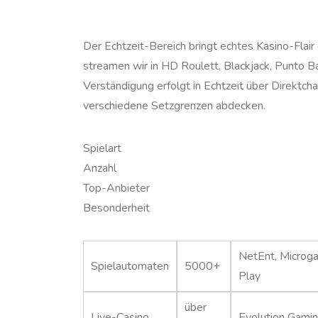
Der Echtzeit-Bereich bringt echtes Kasino-Flai
streamen wir in HD Roulett, Blackjack, Punto B
Verständigung erfolgt in Echtzeit über Direktch
verschiedene Setzgrenzen abdecken.
Spielart
Anzahl
Top-Anbieter
Besonderheit
NetEnt, Microga
Spielautomaten
5000+
Play
über
Live-Casino
Evolution Gamin