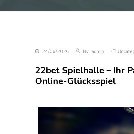
24/06/2026
By
admin
Uncateg
22bet Spielhalle – Ihr P
Online-Glücksspiel