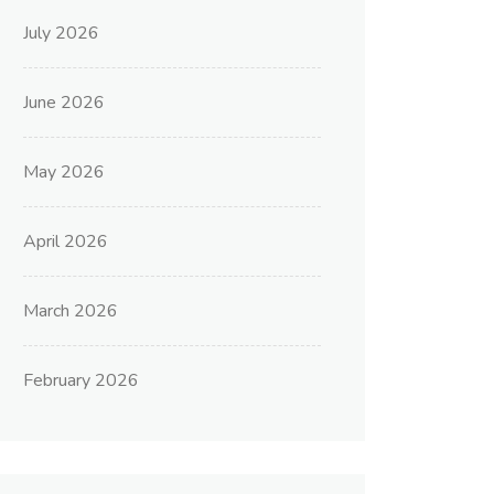
July 2026
June 2026
May 2026
April 2026
March 2026
February 2026