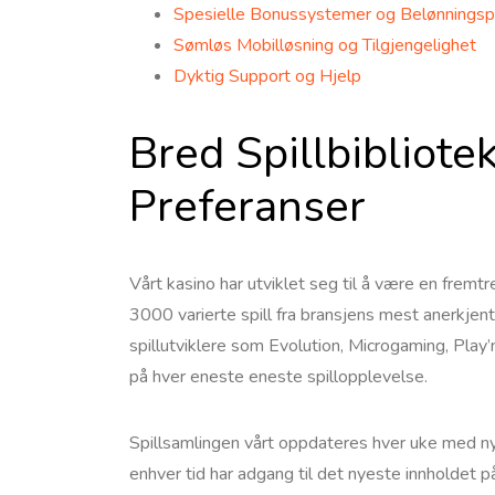
Spesielle Bonussystemer og Belønnings
Sømløs Mobilløsning og Tilgjengelighet
Dyktig Support og Hjelp
Bred Spillbibliote
Preferanser
Vårt kasino har utviklet seg til å være en frem
3000 varierte spill fra bransjens mest anerkjen
spillutviklere som Evolution, Microgaming, Play
på hver eneste eneste spillopplevelse.
Spillsamlingen vårt oppdateres hver uke med nye 
enhver tid har adgang til det nyeste innholdet 