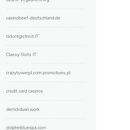
casinobeef-deutschland.de
cicloregistro.it IT
Classy Slots IT
crazytowerpl.com promotions pl
credit card casinos
derrickduan.work
dolphinbluespa.com