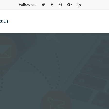
Follow us:
ct Us