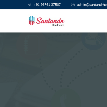
+91 96761 37567
admin@santandrhea