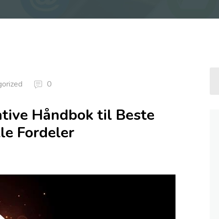
orized
0
tive Håndbok til Beste
lle Fordeler