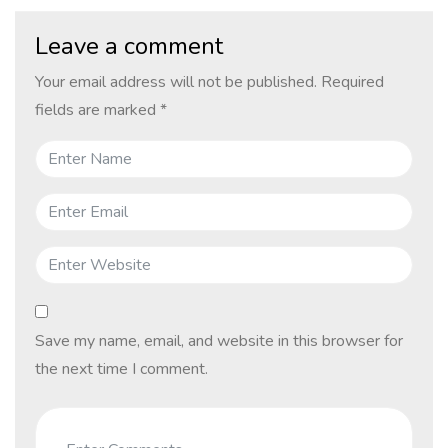
Leave a comment
Your email address will not be published.
Required
fields are marked
*
Save my name, email, and website in this browser for
the next time I comment.