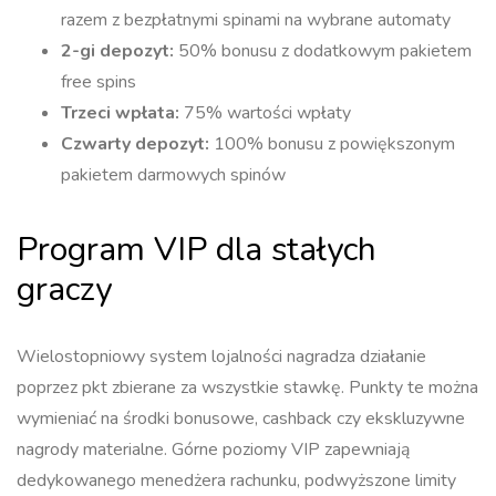
razem z bezpłatnymi spinami na wybrane automaty
2-gi depozyt:
50% bonusu z dodatkowym pakietem
free spins
Trzeci wpłata:
75% wartości wpłaty
Czwarty depozyt:
100% bonusu z powiększonym
pakietem darmowych spinów
Program VIP dla stałych
graczy
Wielostopniowy system lojalności nagradza działanie
poprzez pkt zbierane za wszystkie stawkę. Punkty te można
wymieniać na środki bonusowe, cashback czy ekskluzywne
nagrody materialne. Górne poziomy VIP zapewniają
dedykowanego menedżera rachunku, podwyższone limity