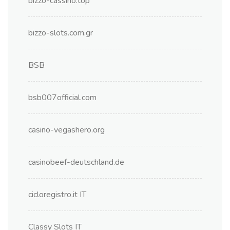
bizzo-cassino.top
bizzo-slots.com.gr
BSB
bsb007official.com
casino-vegashero.org
casinobeef-deutschland.de
cicloregistro.it IT
Classy Slots IT