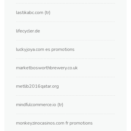
lastikabc.com (tr)
lifecycler.de
luckyjoya.com es promotions
marketbosworthbrewery.co.uk
metlib2016qatar.org
mindfulcommerce.io (tr)
monkeyzinocasinos.com fr promotions