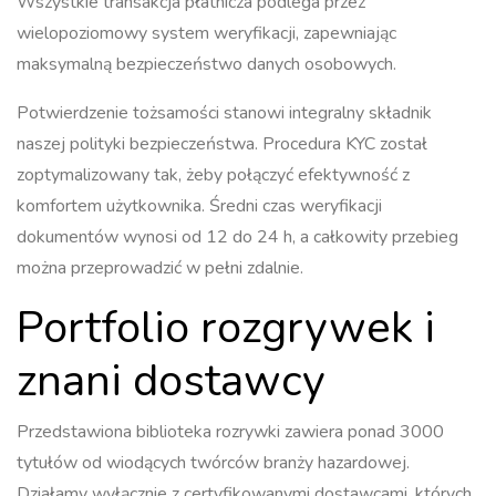
Wszystkie transakcja płatnicza podlega przez
wielopoziomowy system weryfikacji, zapewniając
maksymalną bezpieczeństwo danych osobowych.
Potwierdzenie tożsamości stanowi integralny składnik
naszej polityki bezpieczeństwa. Procedura KYC został
zoptymalizowany tak, żeby połączyć efektywność z
komfortem użytkownika. Średni czas weryfikacji
dokumentów wynosi od 12 do 24 h, a całkowity przebieg
można przeprowadzić w pełni zdalnie.
Portfolio rozgrywek i
znani dostawcy
Przedstawiona biblioteka rozrywki zawiera ponad 3000
tytułów od wiodących twórców branży hazardowej.
Działamy wyłącznie z certyfikowanymi dostawcami, których