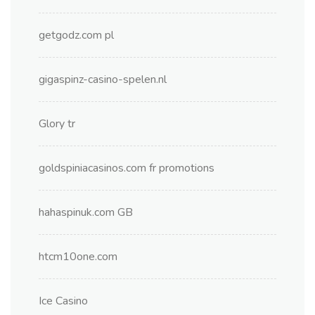
getgodz.com pl
gigaspinz-casino-spelen.nl
Glory tr
goldspiniacasinos.com fr promotions
hahaspinuk.com GB
htcm10one.com
Ice Casino