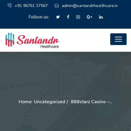
+91 96761 37567
admin@santandrhealthcare.in
Follow us:
Home
Uncategorized
888starz Casino –…