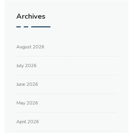
Archives
August 2026
July 2026
June 2026
May 2026
April 2026