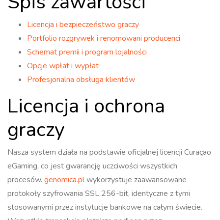
Spis zawartości
Licencja i bezpieczeństwo graczy
Portfolio rozgrywek i renomowani producenci
Schemat premii i program lojalności
Opcje wpłat i wypłat
Profesjonalna obsługa klientów
Licencja i ochrona
graczy
Nasza system działa na podstawie oficjalnej licencji Curaçao
eGaming, co jest gwarancję uczciwości wszystkich
procesów.
genomica.pl
wykorzystuje zaawansowane
protokoły szyfrowania SSL 256-bit, identyczne z tymi
stosowanymi przez instytucje bankowe na całym świecie.