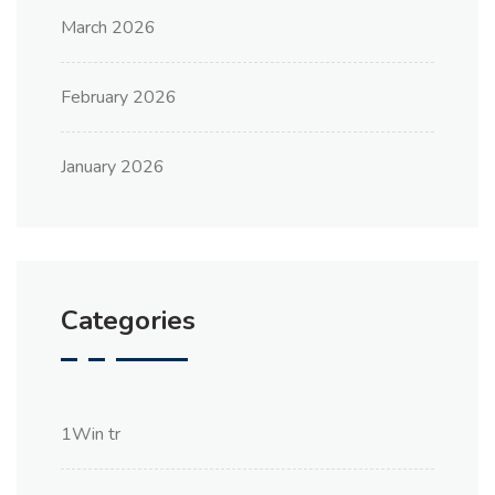
March 2026
February 2026
January 2026
Categories
1Win tr