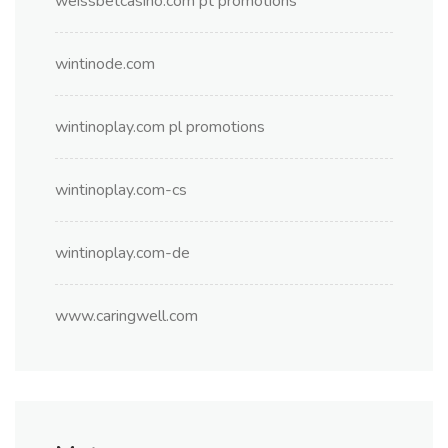
weissbetcasino.com pt promotions
wintinode.com
wintinoplay.com pl promotions
wintinoplay.com-cs
wintinoplay.com-de
www.caringwell.com