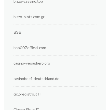
bizzo-cassino.top
bizzo-slots.com.gr
BSB
bsb007official.com
casino-vegashero.org
casinobeef-deutschland.de
cicloregistro.it IT
Classy Slots IT