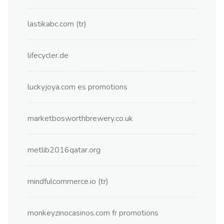
lastikabc.com (tr)
lifecycler.de
luckyjoya.com es promotions
marketbosworthbrewery.co.uk
metlib2016qatar.org
mindfulcommerce.io (tr)
monkeyzinocasinos.com fr promotions