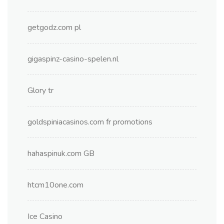
getgodz.com pl
gigaspinz-casino-spelen.nl
Glory tr
goldspiniacasinos.com fr promotions
hahaspinuk.com GB
htcm10one.com
Ice Casino