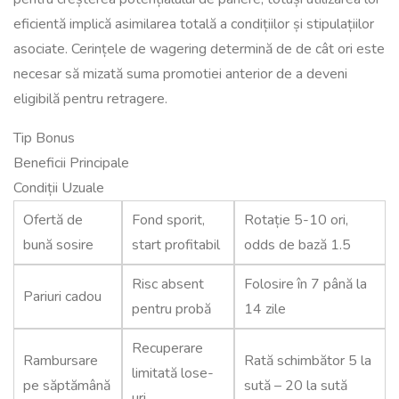
eficientă implică asimilarea totală a condițiilor și stipulațiilor
asociate. Cerințele de wagering determină de de cât ori este
necesar să mizată suma promotiei anterior de a deveni
eligibilă pentru retragere.
Tip Bonus
Beneficii Principale
Condiții Uzuale
Ofertă de
Fond sporit,
Rotație 5-10 ori,
bună sosire
start profitabil
odds de bază 1.5
Risc absent
Folosire în 7 până la
Pariuri cadou
pentru probă
14 zile
Recuperare
Rambursare
Rată schimbător 5 la
limitată lose-
pe săptămână
sută – 20 la sută
uri