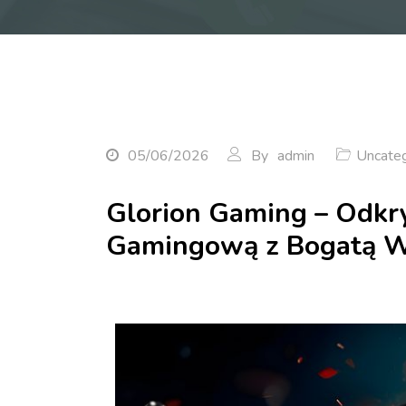
05/06/2026
By
admin
Uncateg
Glorion Gaming – Odkr
Gamingową z Bogatą 