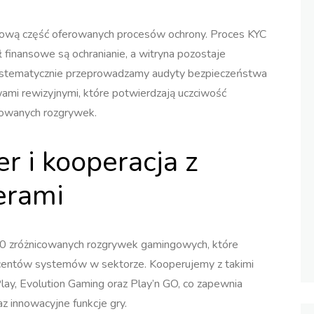
czową część oferowanych procesów ochrony. Proces KYC
 finansowe są ochranianie, a witryna pozostaje
Systematycznie przeprowadzamy audyty bezpieczeństwa
mi rewizyjnymi, które potwierdzają uczciwość
towanych rozgrywek.
er i kooperacja z
erami
00 zróżnicowanych rozgrywek gamingowych, które
ntów systemów w sektorze. Kooperujemy z takimi
lay, Evolution Gaming oraz Play’n GO, co zapewnia
az innowacyjne funkcje gry.