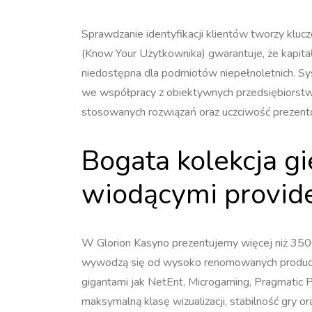
Sprawdzanie identyfikacji klientów tworzy klu
(Know Your Użytkownika) gwarantuje, że kapitał
niedostępna dla podmiotów niepełnoletnich. 
we współpracy z obiektywnych przedsiębiorstwa
stosowanych rozwiązań oraz uczciwość prezen
Bogata kolekcja gi
wiodącymi provid
W Glorion Kasyno prezentujemy więcej niż 35
wywodzą się od wysoko renomowanych produce
gigantami jak NetEnt, Microgaming, Pragmatic P
maksymalną klasę wizualizacji, stabilność gry or