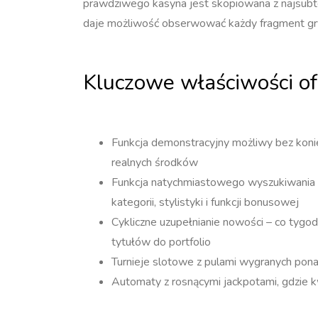
prawdziwego kasyna jest skopiowana z najsubt
daje możliwość obserwować każdy fragment gr
Kluczowe właściwości o
Funkcja demonstracyjny możliwy bez koni
realnych środków
Funkcja natychmiastowego wyszukiwania 
kategorii, stylistyki i funkcji bonusowej
Cykliczne uzupełnianie nowości – co ty
tytułów do portfolio
Turnieje slotowe z pulami wygranych po
Automaty z rosnącymi jackpotami, gdzie k