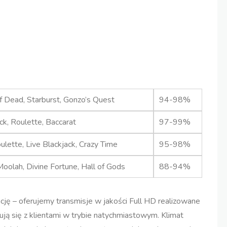
f Dead, Starburst, Gonzo’s Quest
94-98%
ck, Roulette, Baccarat
97-99%
ulette, Live Blackjack, Crazy Time
95-98%
olah, Divine Fortune, Hall of Gods
88-94%
cję – oferujemy transmisje w jakości Full HD realizowane
ją się z klientami w trybie natychmiastowym. Klimat