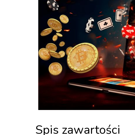
Spis zawartości