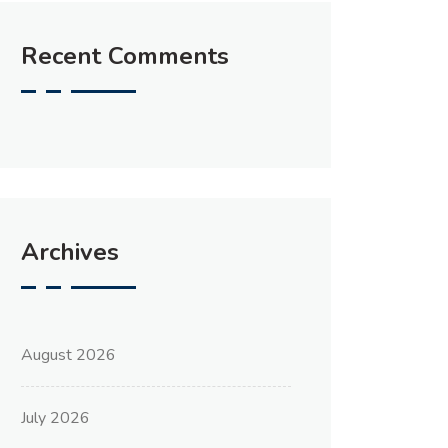
Recent Comments
Archives
August 2026
July 2026