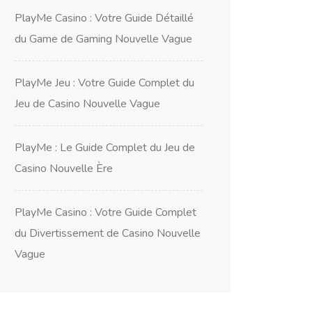
PlayMe Casino : Votre Guide Détaillé
du Game de Gaming Nouvelle Vague
PlayMe Jeu : Votre Guide Complet du
Jeu de Casino Nouvelle Vague
PlayMe : Le Guide Complet du Jeu de
Casino Nouvelle Ère
PlayMe Casino : Votre Guide Complet
du Divertissement de Casino Nouvelle
Vague