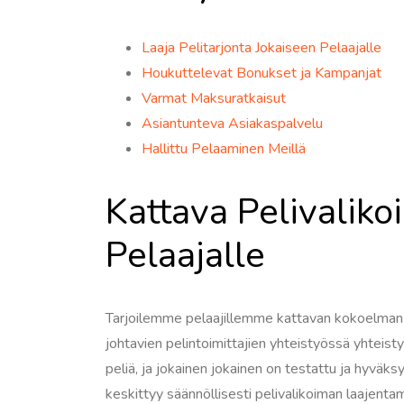
Laaja Pelitarjonta Jokaiseen Pelaajalle
Houkuttelevat Bonukset ja Kampanjat
Varmat Maksuratkaisut
Asiantunteva Asiakaspalvelu
Hallittu Pelaaminen Meillä
Kattava Pelivaliko
Pelaajalle
Tarjoilemme pelaajillemme kattavan kokoelman hu
johtavien pelintoimittajien yhteistyössä yhtei
peliä, ja jokainen jokainen on testattu ja hyväk
keskittyy säännöllisesti pelivalikoiman laajenta