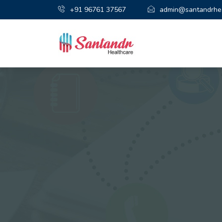
+91 96761 37567
admin@santandrhea