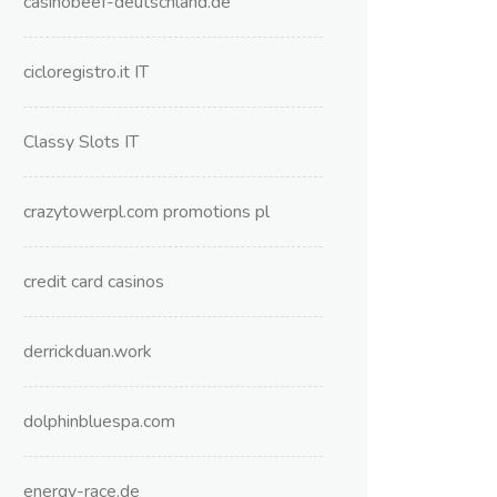
casinobeef-deutschland.de
cicloregistro.it IT
Classy Slots IT
crazytowerpl.com promotions pl
credit card casinos
derrickduan.work
dolphinbluespa.com
energy-race.de