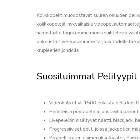
Kolikkopelit muodostavat suuren osuuden peliva
kolikkopelejä, nykyaikaisia videopeliautomaatte
harrastajille tarjoilemme monia vaihtelevia vaihto
pokerista. Live-kasinomme tarjoaa todellista ka
krupieerien johdolla.
Suosituimmat Pelityypit 
Videokolikot yli 1500 erilaista peliä käs
Perinteisiä pöytäpelejä joustavilla panostu
Livepeleihin sisältyvät ruletti, blackjack,
Progressiiviset pelit, joissa jackpotien mä
Pikapelit kuten esimerkiksi Aviator, Plin