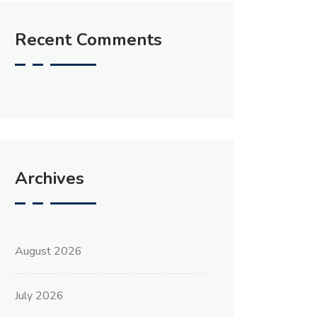
Recent Comments
Archives
August 2026
July 2026