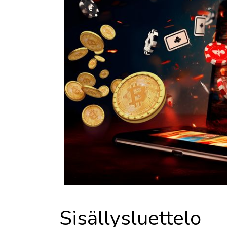
Sisällysluettelo