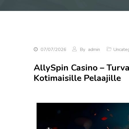
07/07/2026
By
admin
Uncateg
AllySpin Casino – Turva
Kotimaisille Pelaajille