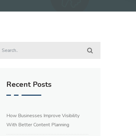
Recent Posts
How Businesses Improve Visibility
With Better Content Planning