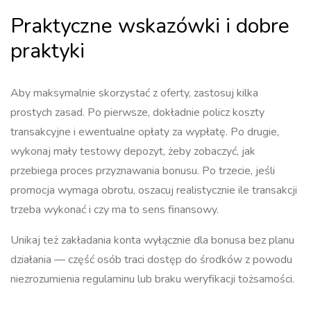
Praktyczne wskazówki i dobre
praktyki
Aby maksymalnie skorzystać z oferty, zastosuj kilka
prostych zasad. Po pierwsze, dokładnie policz koszty
transakcyjne i ewentualne opłaty za wypłatę. Po drugie,
wykonaj mały testowy depozyt, żeby zobaczyć, jak
przebiega proces przyznawania bonusu. Po trzecie, jeśli
promocja wymaga obrotu, oszacuj realistycznie ile transakcji
trzeba wykonać i czy ma to sens finansowy.
Unikaj też zakładania konta wyłącznie dla bonusa bez planu
działania — część osób traci dostęp do środków z powodu
niezrozumienia regulaminu lub braku weryfikacji tożsamości.