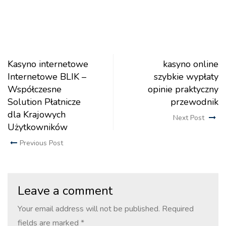
Kasyno internetowe
kasyno online
Internetowe BLIK –
szybkie wypłaty
Współczesne
opinie praktyczny
Solution Płatnicze
przewodnik
dla Krajowych
Next Post
Użytkowników
Previous Post
Leave a comment
Your email address will not be published.
Required
fields are marked
*