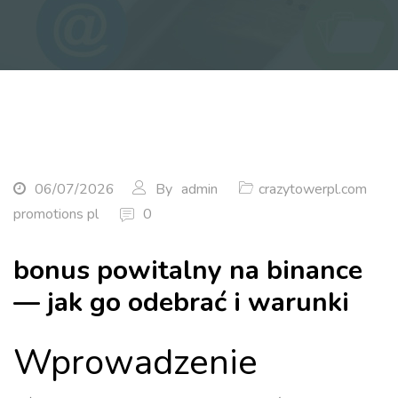
06/07/2026
By
admin
crazytowerpl.com
promotions pl
0
bonus powitalny na binance
— jak go odebrać i warunki
Wprowadzenie