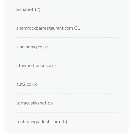
Sahabet (2)
shamrockbarrestaurant.com CL
singingpig.co.uk
stanmerhouse.co.uk
sut2.co.uk
terracasino.net es
teslabangladesh.com (tr)