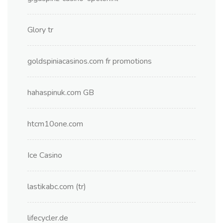
Glory tr
goldspiniacasinos.com fr promotions
hahaspinuk.com GB
htcm10one.com
Ice Casino
lastikabc.com (tr)
lifecycler.de