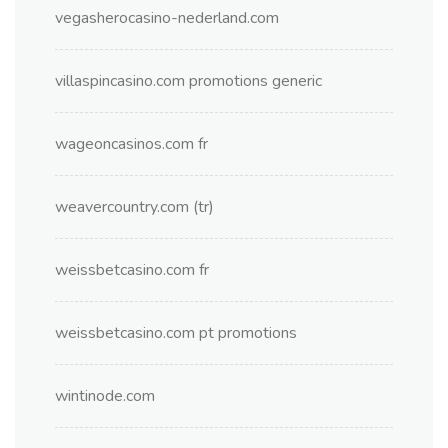
vegasherocasino-nederland.com
villaspincasino.com promotions generic
wageoncasinos.com fr
weavercountry.com (tr)
weissbetcasino.com fr
weissbetcasino.com pt promotions
wintinode.com