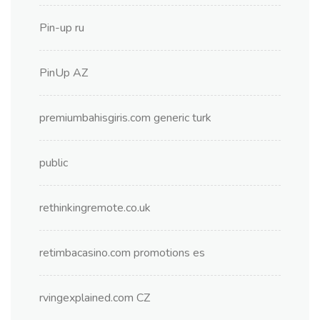
Pin-up ru
PinUp AZ
premiumbahisgiris.com generic turk
public
rethinkingremote.co.uk
retimbacasino.com promotions es
rvingexplained.com CZ