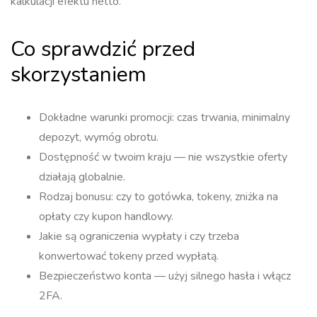
kalkulacji efektu netto.
Co sprawdzić przed
skorzystaniem
Dokładne warunki promocji: czas trwania, minimalny
depozyt, wymóg obrotu.
Dostępność w twoim kraju — nie wszystkie oferty
działają globalnie.
Rodzaj bonusu: czy to gotówka, tokeny, zniżka na
opłaty czy kupon handlowy.
Jakie są ograniczenia wypłaty i czy trzeba
konwertować tokeny przed wypłatą.
Bezpieczeństwo konta — użyj silnego hasła i włącz
2FA.