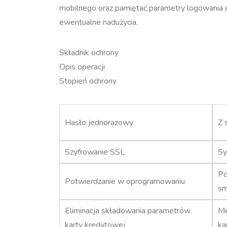
mobilnego oraz pamiętać parametry logowania 
ewentualne nadużycia.
Składnik ochrony
Opis operacji
Stopień ochrony
Hasło jednorazowy
Z 
Szyfrowanie SSL
Sy
Po
Potwierdzanie w oprogramowaniu
sm
Eliminacja składowania parametrów
Me
karty kredytowej
ka