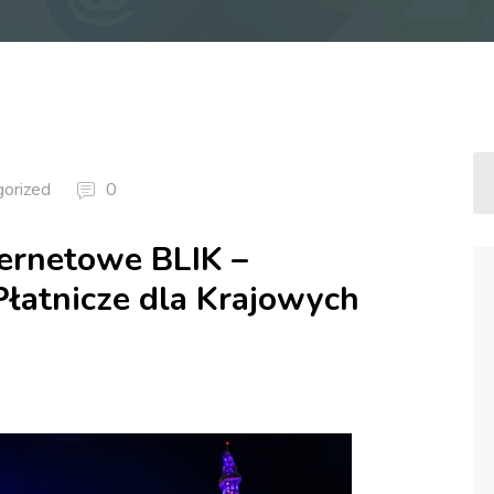
orized
0
ernetowe BLIK –
łatnicze dla Krajowych