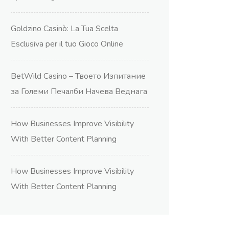
Goldzino Casinò: La Tua Scelta
Esclusiva per il tuo Gioco Online
BetWild Casino – Твоето Изпитание
за Големи Печалби Начева Веднага
How Businesses Improve Visibility
With Better Content Planning
How Businesses Improve Visibility
With Better Content Planning