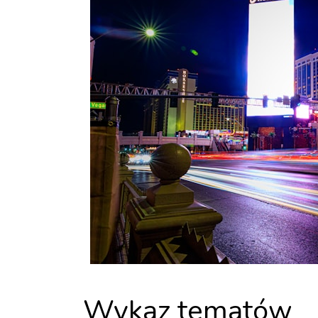
Wykaz tematów