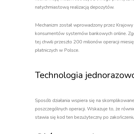
natychmiastową realizacją depozytów.
Mechanizm został wprowadzony przez Krajowy S
konsumentów systemów bankowych online. Zgodn
tej chwili przeszło 200 milionów operacji miesi
płatniczych w Polsce.
Technologia jednorazow
Sposób działania wspiera się na skomplikowanej 
poszczególnych operacji. Wskazuje to, że równi
stawia się kod ten bezużyteczny po zakończeni