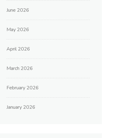
June 2026
May 2026
April 2026
March 2026
February 2026
January 2026