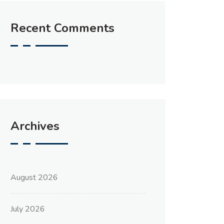
Recent Comments
Archives
August 2026
July 2026