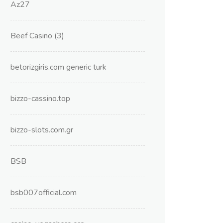
Az27
Beef Casino (3)
betorizgiris.com generic turk
bizzo-cassino.top
bizzo-slots.com.gr
BSB
bsb007official.com