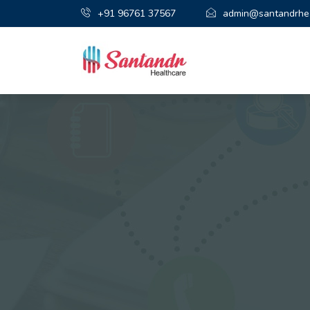
+91 96761 37567
admin@santandrhea