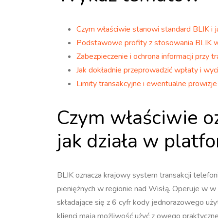
Czym właściwie stanowi standard BLIK i j
Podstawowe profity z stosowania BLIK w
Zabezpieczenie i ochrona informacji przy t
Jak dokładnie przeprowadzić wpłaty i wyc
Limity transakcyjne i ewentualne prowizje
Czym właściwie oz
jak działa w plat
BLIK oznacza krajowy system transakcji telefon
pieniężnych w regionie nad Wisłą. Operuje w w
składające się z 6 cyfr kody jednorazowego u
klienci mają możliwość użyć z owego praktyczne