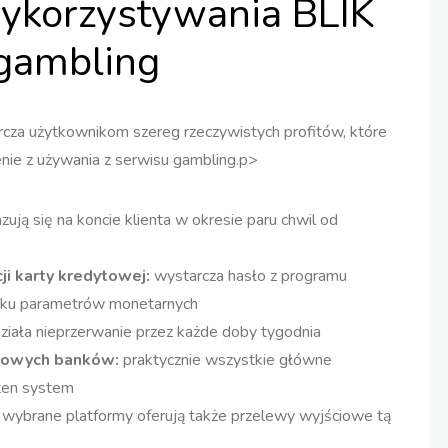
wykorzystywania BLIK
gambling
rcza użytkownikom szereg rzeczywistych profitów, które
nie z używania z serwisu gambling.p>
zują się na koncie klienta w okresie paru chwil od
i karty kredytowej:
wystarcza hasło z programu
eku parametrów monetarnych
iała nieprzerwanie przez każde doby tygodnia
ajowych banków:
praktycznie wszystkie główne
ten system
wybrane platformy oferują także przelewy wyjściowe tą