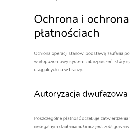
Ochrona i ochrona
płatnościach
Ochrona operacji stanowi podstawę zaufania po
wielopoziomowy system zabezpieczeń, który spra
osiągalnych na w branży.
Autoryzacja dwufazowa
Poszczególne płatność oczekuje zatwierdzenia 
nielegalnym działaniami. Gracz jest zobligowan