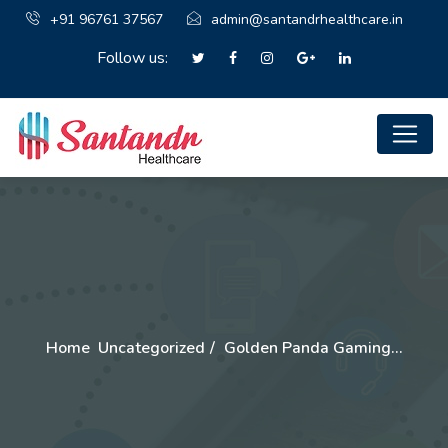
+91 96761 37567
admin@santandrhealthcare.in
Follow us:
Home
Uncategorized
Golden Panda Gaming…