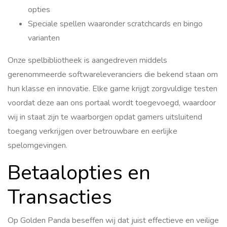
opties
Speciale spellen waaronder scratchcards en bingo
varianten
Onze spelbibliotheek is aangedreven middels
gerenommeerde softwareleveranciers die bekend staan om
hun klasse en innovatie. Elke game krijgt zorgvuldige testen
voordat deze aan ons portaal wordt toegevoegd, waardoor
wij in staat zijn te waarborgen opdat gamers uitsluitend
toegang verkrijgen over betrouwbare en eerlijke
spelomgevingen.
Betaalopties en
Transacties
Op Golden Panda beseffen wij dat juist effectieve en veilige