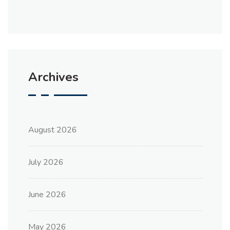
Archives
August 2026
July 2026
June 2026
May 2026