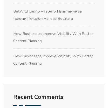
BetWild Casino – Твоето Изпитание за
Големи Печалби Начева Веднага
How Businesses Improve Visibility With Better
Content Planning
How Businesses Improve Visibility With Better
Content Planning
Recent Comments