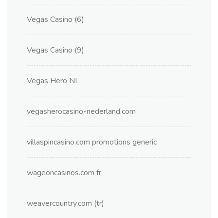
Vegas Casino (6)
Vegas Casino (9)
Vegas Hero NL
vegasherocasino-nederland.com
villaspincasino.com promotions generic
wageoncasinos.com fr
weavercountry.com (tr)