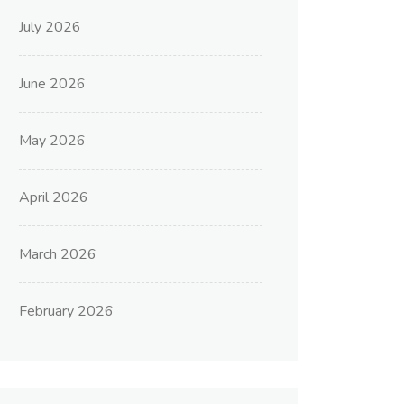
July 2026
June 2026
May 2026
April 2026
March 2026
February 2026