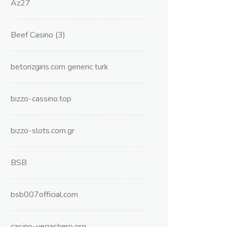
Az27
Beef Casino (3)
betorizgiris.com generic turk
bizzo-cassino.top
bizzo-slots.com.gr
BSB
bsb007official.com
casino-vegashero.org