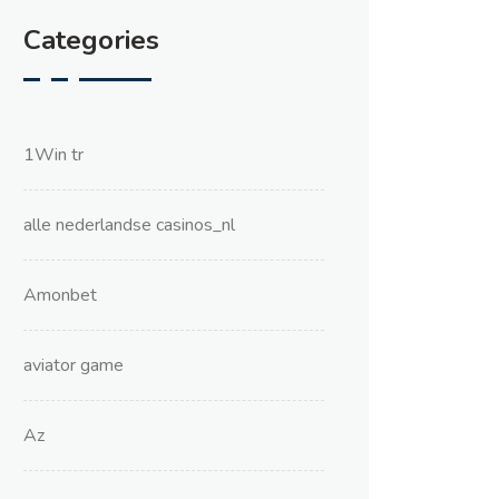
Categories
1Win tr
alle nederlandse casinos_nl
Amonbet
aviator game
Az