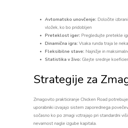
Avtomatsko unovčenje:
Določite izbrani
vložek, ko bo pridobljen
Preteklost iger:
Pregledujte pretekle igr
Dinamična igra:
Vsaka runda traja le neka
Fleksibilne stave:
Najnižje in maksimaln
Statistika v živo:
Glejte srednje koeficie
Strategije za Zmag
Zmagovito prakticiranje Chicken Road potrebuje 
uporabniki izvajajo sistem zaporednega povečevan
sočasno ko po zmagi vztrajajo pri standardni viši
nevarnost nagle izgube kapitala.