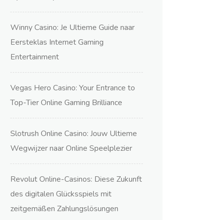
Winny Casino: Je Ultieme Guide naar
Eersteklas Internet Gaming
Entertainment
Vegas Hero Casino: Your Entrance to
Top-Tier Online Gaming Brilliance
Slotrush Online Casino: Jouw Ultieme
Wegwijzer naar Online Speelplezier
Revolut Online-Casinos: Diese Zukunft
des digitalen Glücksspiels mit
zeitgemäßen Zahlungslösungen