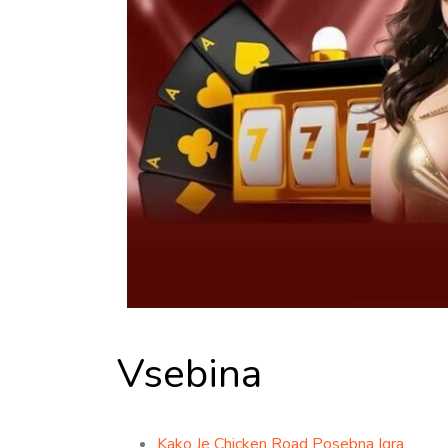
Vsebina
Kako Je Chicken Road Posebna Igra