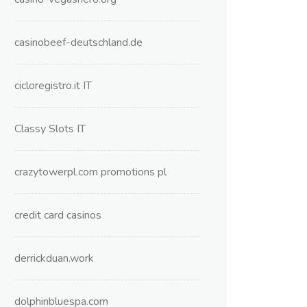
casinobeef-deutschland.de
cicloregistro.it IT
Classy Slots IT
crazytowerpl.com promotions pl
credit card casinos
derrickduan.work
dolphinbluespa.com