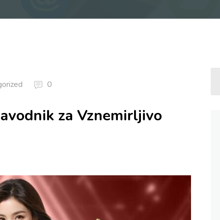
orized
0
avodnik za Vznemirljivo