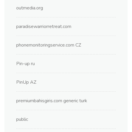
outmedia.org
paradisewarriorretreat.com
phonemonitoringservice.com CZ
Pin-up ru
PinUp AZ
premiumbahisgiris.com generic turk
public