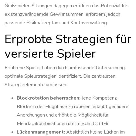
Großspieler-Sitzungen dagegen eröffnen das Potenzial für
existenzverändernde Gewinnsummen, erfordern jedoch
passende Risikoakzeptanz und Kontoverwaltung.
Erprobte Strategien für
versierte Spieler
Erfahrene Spieler haben durch umfassende Untersuchung
optimale Spielstrategien identifiziert. Die zentralsten
Strategieelemente umfassen:
Blockrotation beherrschen:
Jene Kompetenz,
Blöcke in der Flugphase zu rotieren, erlaubt genauere
Anordnungen und erhöht die Möglichkeit für
Mehrfachkombinationen um im Schnitt 34%
Lückenmanagement:
Absichtlich kleine Lücken im