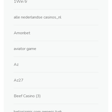
1Win tr
alle nederlandse casinos_nl
Amonbet
aviator game
Az
Az27
Beef Casino (3)
betorizgiris.com generic turk