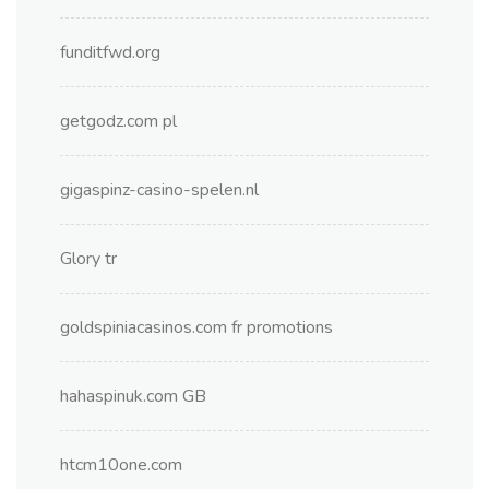
funditfwd.org
getgodz.com pl
gigaspinz-casino-spelen.nl
Glory tr
goldspiniacasinos.com fr promotions
hahaspinuk.com GB
htcm10one.com