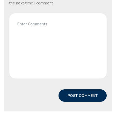
the next time I comment.