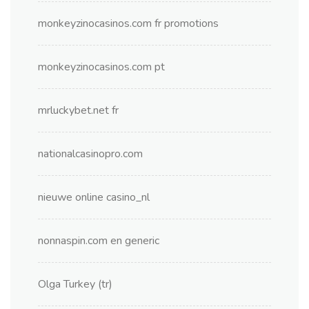
monkeyzinocasinos.com fr promotions
monkeyzinocasinos.com pt
mrluckybet.net fr
nationalcasinopro.com
nieuwe online casino_nl
nonnaspin.com en generic
Olga Turkey (tr)