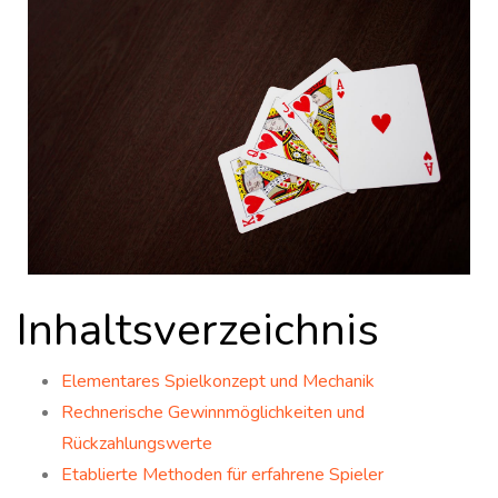
Inhaltsverzeichnis
Elementares Spielkonzept und Mechanik
Rechnerische Gewinnmöglichkeiten und
Rückzahlungswerte
Etablierte Methoden für erfahrene Spieler