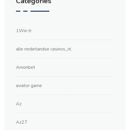
Categories
1Win tr
alle nederlandse casinos_nl
Amonbet
aviator game
Az
Az27