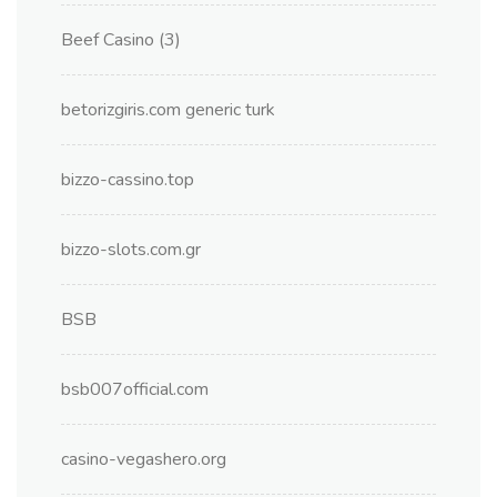
Beef Casino (3)
betorizgiris.com generic turk
bizzo-cassino.top
bizzo-slots.com.gr
BSB
bsb007official.com
casino-vegashero.org