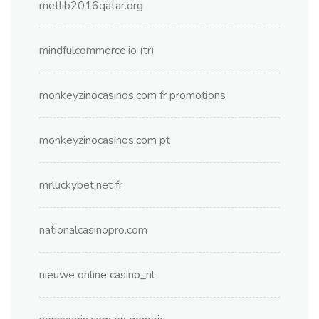
metlib2016qatar.org
mindfulcommerce.io (tr)
monkeyzinocasinos.com fr promotions
monkeyzinocasinos.com pt
mrluckybet.net fr
nationalcasinopro.com
nieuwe online casino_nl