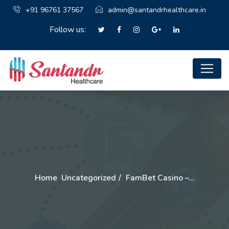
+91 96761 37567
admin@santandrhealthcare.in
Follow us:
Home
Uncategorized
FamBet Casino –…