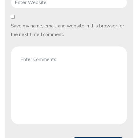
Save my name, email, and website in this browser for
the next time I comment.