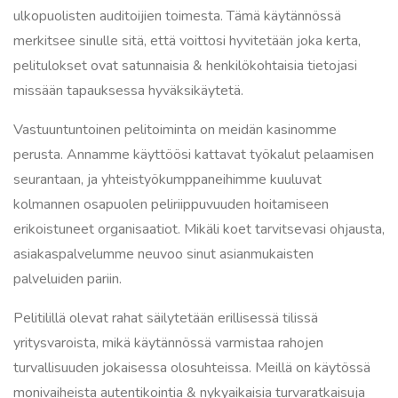
ulkopuolisten auditoijien toimesta. Tämä käytännössä
merkitsee sinulle sitä, että voittosi hyvitetään joka kerta,
pelitulokset ovat satunnaisia & henkilökohtaisia tietojasi
missään tapauksessa hyväksikäytetä.
Vastuuntuntoinen pelitoiminta on meidän kasinomme
perusta. Annamme käyttöösi kattavat työkalut pelaamisen
seurantaan, ja yhteistyökumppaneihimme kuuluvat
kolmannen osapuolen peliriippuvuuden hoitamiseen
erikoistuneet organisaatiot. Mikäli koet tarvitsevasi ohjausta,
asiakaspalvelumme neuvoo sinut asianmukaisten
palveluiden pariin.
Pelitilillä olevat rahat säilytetään erillisessä tilissä
yritysvaroista, mikä käytännössä varmistaa rahojen
turvallisuuden jokaisessa olosuhteissa. Meillä on käytössä
monivaiheista autentikointia & nykyaikaisia turvaratkaisuja