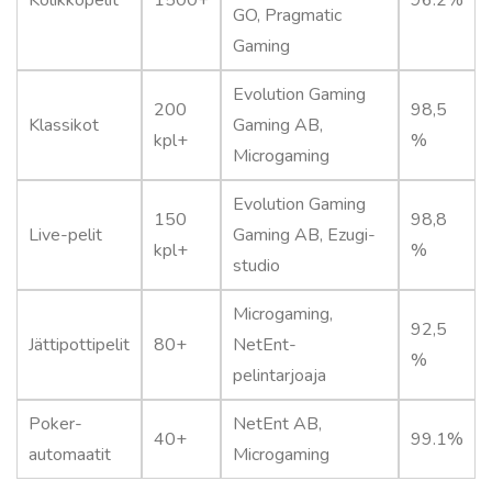
GO, Pragmatic
Gaming
Evolution Gaming
200
98,5
Klassikot
Gaming AB,
kpl+
%
Microgaming
Evolution Gaming
150
98,8
Live-pelit
Gaming AB, Ezugi-
kpl+
%
studio
Microgaming,
92,5
Jättipottipelit
80+
NetEnt-
%
pelintarjoaja
Poker-
NetEnt AB,
40+
99.1%
automaatit
Microgaming