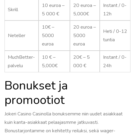
10 euroa –
20 euroa –
Instant / 0-
Skrill
5 000 €
5,000€
12h
10€ –
20 euroa –
Heti / 0-12
Neteller
5000
5000
tuntia
euroa
euroa
MuchBetter-
10 € –
20€ – 5
Instant / 0-
palvelu
5,000€
000 €
24h
Bonukset ja
promootiot
Jokeri Casino Casinolla bonuksemme niin uudet asiakkaat
kuin kanta-asiakkaat pelaajasmme jatkuvasti.
Bonustarjontamme on kehitetty reiluksi, sekä wager-