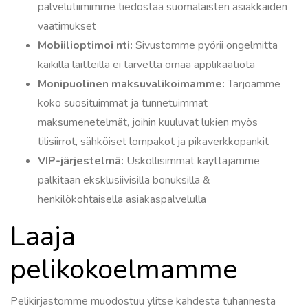
palvelutiimimme tiedostaa suomalaisten asiakkaiden
vaatimukset
Mobiilioptimoi nti:
Sivustomme pyörii ongelmitta
kaikilla laitteilla ei tarvetta omaa applikaatiota
Monipuolinen maksuvalikoimamme:
Tarjoamme
koko suosituimmat ja tunnetuimmat
maksumenetelmät, joihin kuuluvat lukien myös
tilisiirrot, sähköiset lompakot ja pikaverkkopankit
VIP-järjestelmä:
Uskollisimmat käyttäjämme
palkitaan eksklusiivisilla bonuksilla &
henkilökohtaisella asiakaspalvelulla
Laaja
pelikokoelmamme
Pelikirjastomme muodostuu ylitse kahdesta tuhannesta