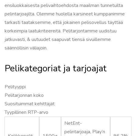
ensiluokkaisesta pelivaihtoehdosta maailman tunnetuilta
pelintarjoajilta. Olemme huolella karsineet kumppanimme
tarkasti taataksemme, että jokainen pelisovellus täyttää
korkeimpia laatukriteereitä. Pelitarjontamme uudistuu
jatkuvasti, & uutuudet saapuvat tiensä sivuillemme
säännöllisin väliajoin.
Pelikategoriat ja tarjoajat
Pelityyppi
Pelitarjonnan koko
Suosituimmat kehittäjät
Tyypillinen RTP-arvo
NetEnt-
pelintarjoaja, Play’n
Kolikkopelit
1500+
96.2%