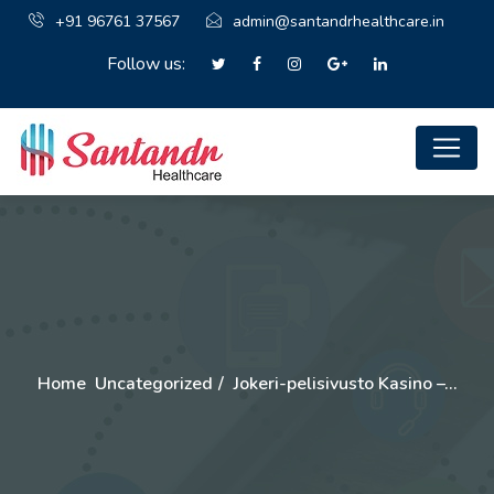
+91 96761 37567
admin@santandrhealthcare.in
Follow us:
Home
Uncategorized
Jokeri-pelisivusto Kasino –…