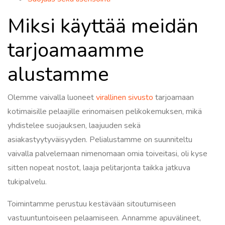
Miksi käyttää meidän
tarjoamaamme
alustamme
Olemme vaivalla luoneet
virallinen sivusto
tarjoamaan
kotimaisille pelaajille erinomaisen pelikokemuksen, mikä
yhdistelee suojauksen, laajuuden sekä
asiakastyytyväisyyden. Pelialustamme on suunniteltu
vaivalla palvelemaan nimenomaan omia toiveitasi, oli kyse
sitten nopeat nostot, laaja pelitarjonta taikka jatkuva
tukipalvelu.
Toimintamme perustuu kestävään sitoutumiseen
vastuuntuntoiseen pelaamiseen. Annamme apuvälineet,