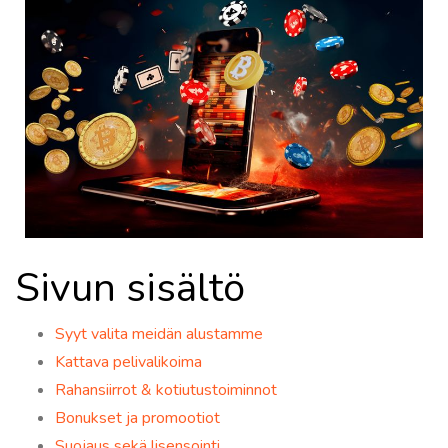
Sivun sisältö
Syyt valita meidän alustamme
Kattava pelivalikoima
Rahansiirrot & kotiutustoiminnot
Bonukset ja promootiot
Suojaus sekä lisensointi