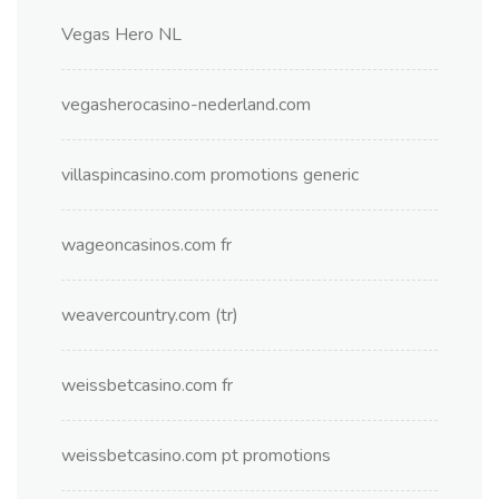
Vegas Hero NL
vegasherocasino-nederland.com
villaspincasino.com promotions generic
wageoncasinos.com fr
weavercountry.com (tr)
weissbetcasino.com fr
weissbetcasino.com pt promotions