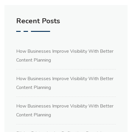
Recent Posts
How Businesses Improve Visibility With Better
Content Planning
How Businesses Improve Visibility With Better
Content Planning
How Businesses Improve Visibility With Better
Content Planning