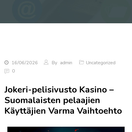
16/06/2026
By
admin
Uncategorized
0
Jokeri-pelisivusto Kasino –
Suomalaisten pelaajien
Käyttäjien Varma Vaihtoehto