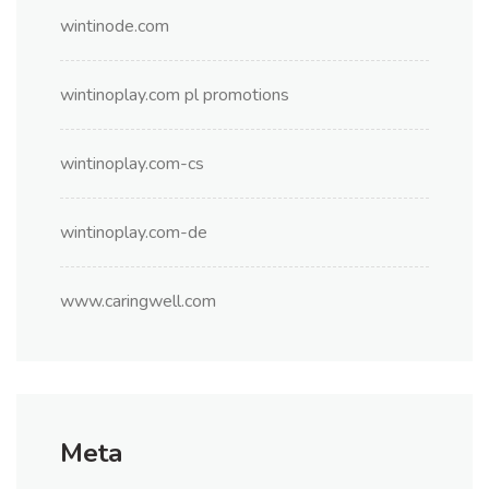
wintinode.com
wintinoplay.com pl promotions
wintinoplay.com-cs
wintinoplay.com-de
www.caringwell.com
Meta