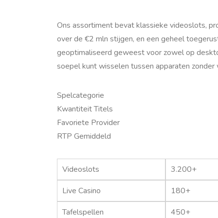
Ons assortiment bevat klassieke videoslots, p
over de €2 mln stijgen, en een geheel toegerust
geoptimaliseerd geweest voor zowel op desktop
soepel kunt wisselen tussen apparaten zonder w
Spelcategorie
Kwantiteit Titels
Favoriete Provider
RTP Gemiddeld
Videoslots
3.200+
Live Casino
180+
Tafelspellen
450+