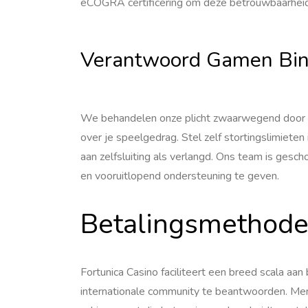
eCOGRA certificering om deze betrouwbaarheid
Verantwoord Gamen Binn
We behandelen onze plicht zwaarwegend door ver
over je speelgedrag. Stel zelf stortingslimieten
aan zelfsluiting als verlangd. Ons team is ges
en vooruitlopend ondersteuning te geven.
Betalingsmethoden
Fortunica Casino faciliteert een breed scala a
internationale community te beantwoorden. Men