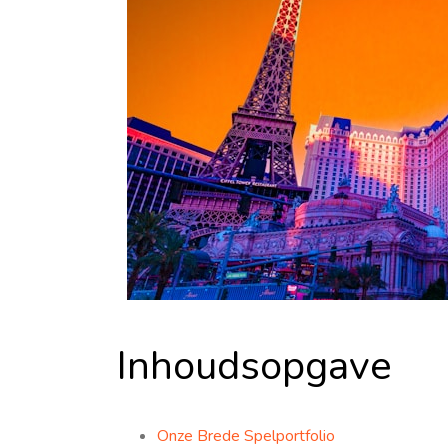
Inhoudsopgave
Onze Brede Spelportfolio