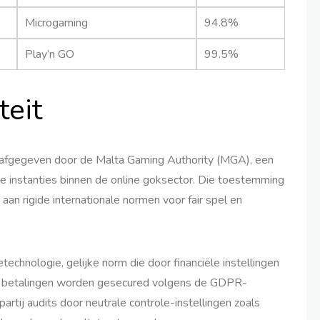
Microgaming
94.8%
Play’n GO
99.5%
teit
tie afgegeven door de Malta Gaming Authority (MGA), een
 instanties binnen de online goksector. Die toestemming
 aan rigide internationale normen voor fair spel en
chnologie, gelijke norm die door financiële instellingen
 en betalingen worden gesecured volgens de GDPR-
artij audits door neutrale controle-instellingen zoals