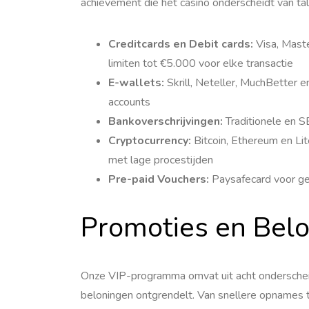
achievement die het casino onderscheidt van tall
Creditcards en Debit cards:
Visa, Maste
limiten tot €5.000 voor elke transactie
E-wallets:
Skrill, Neteller, MuchBetter
accounts
Bankoverschrijvingen:
Traditionele en 
Cryptocurrency:
Bitcoin, Ethereum en Lit
met lage procestijden
Pre-paid Vouchers:
Paysafecard voor geb
Promoties en Bel
Onze VIP-programma omvat uit acht onderschei
beloningen ontgrendelt. Van snellere opnames 