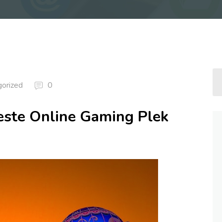
orized
0
este Online Gaming Plek