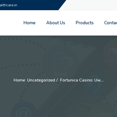
lthcare.in
Home
About Us
Products
Conta
Home
Uncategorized
Fortunica Casino: Uw…