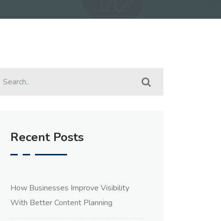
Recent Posts
How Businesses Improve Visibility
With Better Content Planning