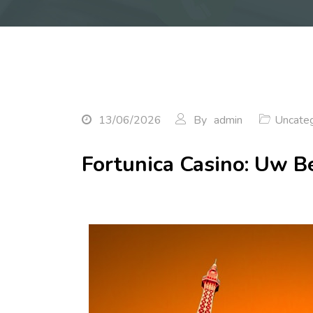
13/06/2026
By
admin
Uncateg
Fortunica Casino: Uw B