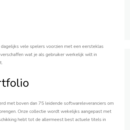
j dagelijks vele spelers voorzien met een eersteklas
verschaffen wat je als gebruiker werkelijk wilt in
t.
tfolio
eerd met boven dan 75 leidende softwareleveranciers om
 brengen. Onze collectie wordt wekelijks aangepast met
hikking hebt tot de allermeest best actuele titels in