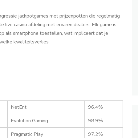
rogressie jackpotgames met prijzenpotten die regelmatig
e live casino afdeling met ervaren dealers. Elk game is
 als smartphone toestellen, wat impliceert dat je
elke kwaliteitsverlies.
NetEnt
96.4%
Evolution Gaming
98.9%
Pragmatic Play
97.2%