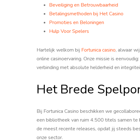
Beveiliging en Betrouwbaarheid
Betalingsmethoden bij Het Casino
Promoties en Beloningen
Hulp Voor Spelers
Hartelijk welkom bij
Fortunica casino
, alwaar wi
online casinoervaring. Onze missie is eenvoudig: 
verbinding met absolute helderheid en integritei
Het Brede Spelpor
Bij Fortunica Casino beschikken we gecollabor
een bibliotheek van ruim 4.500 titels samen te
de meest recente releases, opdat jij steeds besc
onze sector.