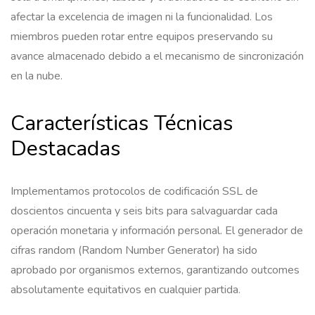
afectar la excelencia de imagen ni la funcionalidad. Los
miembros pueden rotar entre equipos preservando su
avance almacenado debido a el mecanismo de sincronización
en la nube.
Características Técnicas
Destacadas
Implementamos protocolos de codificación SSL de
doscientos cincuenta y seis bits para salvaguardar cada
operación monetaria y información personal. El generador de
cifras random (Random Number Generator) ha sido
aprobado por organismos externos, garantizando outcomes
absolutamente equitativos en cualquier partida.