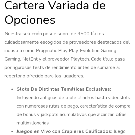
Cartera Variada de
Opciones
Nuestra selección posee sobre de 3500 títulos
cuidadosamente escogidos de proveedores destacados del
industria como Pragmatic Play Play, Evolution Gaming
Gaming, NetEnt y el proveedor Playtech. Cada título pasa
por rigurosas tests de rendimiento antes de sumarse al
repertorio ofrecido para los jugadores.
Slots De Distintas Temáticas Exclusivas:
Incluyendo antiguas de triple cilindros hasta videoslots
con numerosas rutas de pago, característica de compra
de bonus y jackpots acumulativos que alcanzan cifras
multimillonarias
Juegos en Vivo con Crupieres Calificados:
Juego