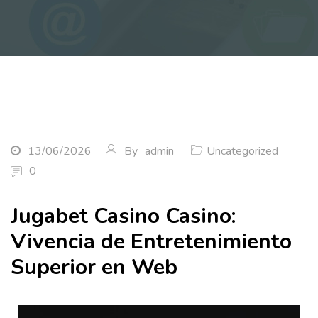
13/06/2026
By
admin
Uncategorized
0
Jugabet Casino Casino:
Vivencia de Entretenimiento
Superior en Web