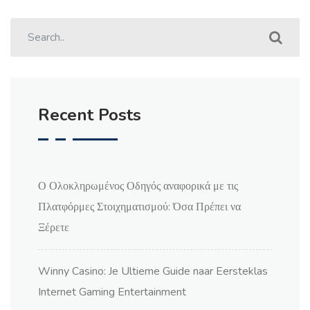
Recent Posts
Ο Ολοκληρωμένος Οδηγός αναφορικά με τις
Πλατφόρμες Στοιχηματισμού: Όσα Πρέπει να
Ξέρετε
Winny Casino: Je Ultieme Guide naar Eersteklas
Internet Gaming Entertainment