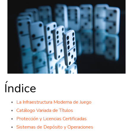
Índice
La Infraestructura Moderna de Juego
Catálogo Variada de Títulos
Protección y Licencias Certificadas
Sistemas de Depósito y Operaciones