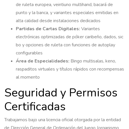
de ruleta europea, veintiuno multihand, bacará de
punto y la banca, y variantes especiales emitidas en
alta calidad desde instalaciones dedicados
Partidas de Cartas Digitales:
Variantes
electrónicas optimizadas de póker caribeño, dados, sic
bo y opciones de ruleta con funciones de autoplay
configurables
Área de Especialidades:
Bingo multisalas, keno,
raspaditos virtuales y títulos rápidos con recompensas
al momento
Seguridad y Permisos
Certificadas
Trabajamos bajo una licencia oficial otorgada por la entidad
de Dirección General de Ordenación del Juego (organismo