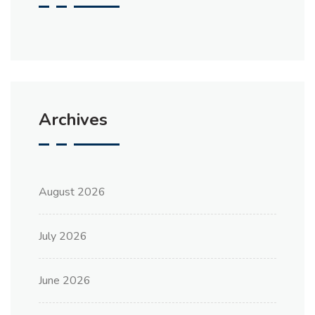
Archives
August 2026
July 2026
June 2026