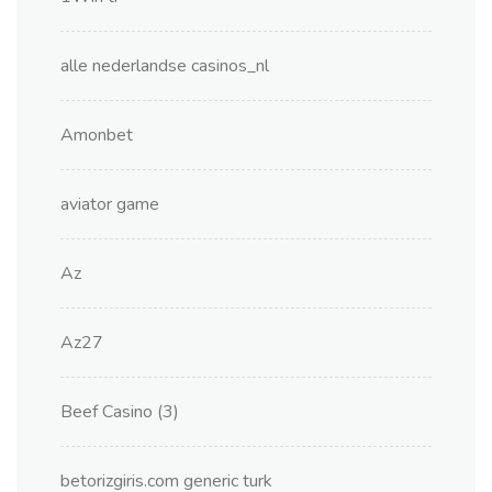
alle nederlandse casinos_nl
Amonbet
aviator game
Az
Az27
Beef Casino (3)
betorizgiris.com generic turk