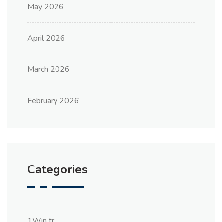
May 2026
April 2026
March 2026
February 2026
Categories
1Win tr