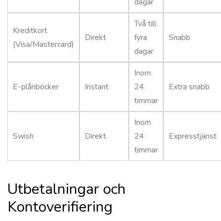
dagar
Två till
Kreditkort
Direkt
fyra
Snabb
(Visa/Mastercard)
dagar
Inom
E-plånböcker
Instant
24
Extra snabb
timmar
Inom
Swish
Direkt
24
Expresstjänst
timmar
Utbetalningar och
Kontoverifiering