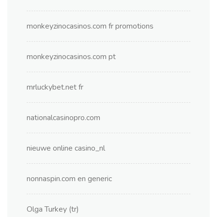
monkeyzinocasinos.com fr promotions
monkeyzinocasinos.com pt
mrluckybet.net fr
nationalcasinopro.com
nieuwe online casino_nl
nonnaspin.com en generic
Olga Turkey (tr)