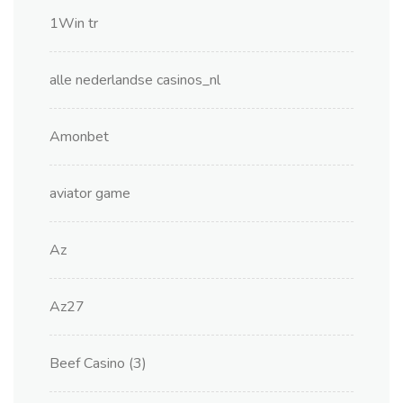
1Win tr
alle nederlandse casinos_nl
Amonbet
aviator game
Az
Az27
Beef Casino (3)