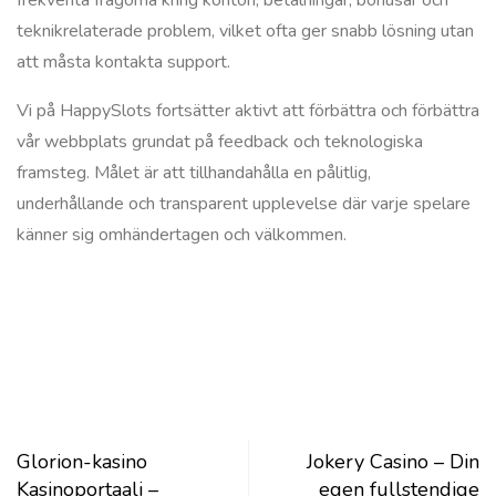
frekventa frågorna kring konton, betalningar, bonusar och
teknikrelaterade problem, vilket ofta ger snabb lösning utan
att måsta kontakta support.
Vi på HappySlots fortsätter aktivt att förbättra och förbättra
vår webbplats grundat på feedback och teknologiska
framsteg. Målet är att tillhandahålla en pålitlig,
underhållande och transparent upplevelse där varje spelare
känner sig omhändertagen och välkommen.
Glorion-kasino
Jokery Casino – Din
Kasinoportaali –
egen fullstendige