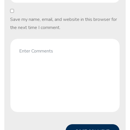
Save my name, email, and website in this browser for
the next time I comment.