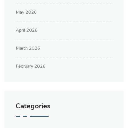
May 2026
April 2026
March 2026
February 2026
Categories