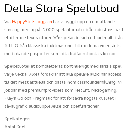
Detta Stora Spelutbud
Via
HappySlots logga in
har vi byggt upp en omfattande
samling med uppåt 2000 spelautomater från industrins bäst
etablerade leverantörer. Vår spelande sida erbjuder allt från
A till Ö från klassiska fruktmaskiner till moderna videoslots
med ökande prispotter som ofta träffar miljontals kronor.
Spelbiblioteket kompletteras kontinuerligt med färska spel
varje vecka, vilket försäkrar att alla spelare alltid har access
till det mest aktuella och bästa inom casinounderhållning. Vi
jobbar med premiumproviders som NetEnt, Microgaming,
Play’n Go och Pragmatic för att försäkra högsta kvalitet i
såväl grafik, audioupplevelse och spelfunktioner.
Spelkategori
Antal Spel