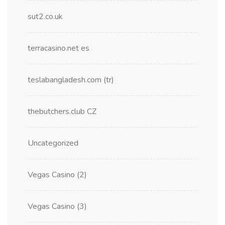
sut2.co.uk
terracasino.net es
teslabangladesh.com (tr)
thebutchers.club CZ
Uncategorized
Vegas Casino (2)
Vegas Casino (3)