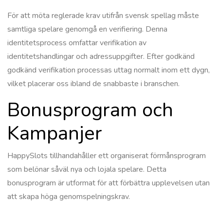
För att möta reglerade krav utifrån svensk spellag måste
samtliga spelare genomgå en verifiering. Denna
identitetsprocess omfattar verifikation av
identitetshandlingar och adressuppgifter. Efter godkänd
godkänd verifikation processas uttag normalt inom ett dygn,
vilket placerar oss ibland de snabbaste i branschen.
Bonusprogram och
Kampanjer
HappySlots tillhandahåller ett organiserat förmånsprogram
som belönar såväl nya och lojala spelare. Detta
bonusprogram är utformat för att förbättra upplevelsen utan
att skapa höga genomspelningskrav.