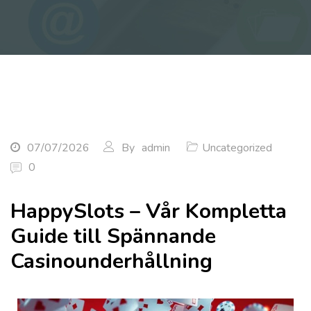
07/07/2026
By
admin
Uncategorized
0
HappySlots – Vår Kompletta
Guide till Spännande
Casinounderhållning