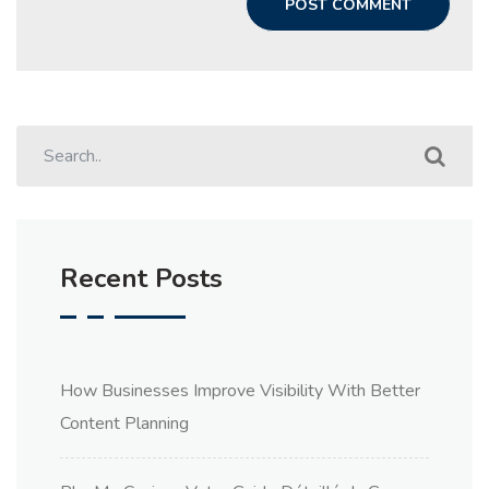
Recent Posts
How Businesses Improve Visibility With Better
Content Planning