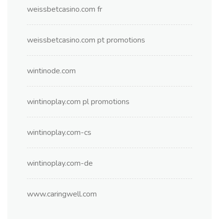
weissbetcasino.com fr
weissbetcasino.com pt promotions
wintinode.com
wintinoplay.com pl promotions
wintinoplay.com-cs
wintinoplay.com-de
www.caringwell.com