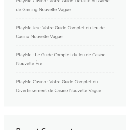
PlayMe Casino : Votre Guide Détaillé du Game
de Gaming Nouvelle Vague
PlayMe Jeu : Votre Guide Complet du Jeu de
Casino Nouvelle Vague
PlayMe : Le Guide Complet du Jeu de Casino
Nouvelle Ère
PlayMe Casino : Votre Guide Complet du
Divertissement de Casino Nouvelle Vague