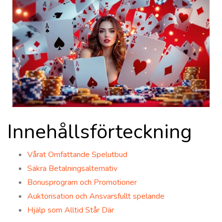
Innehållsförteckning
Vårat Omfattande Spelutbud
Säkra Betalningsalternativ
Bonusprogram och Promotioner
Auktorisation och Ansvarsfullt spelande
Hjälp som Alltid Står Där