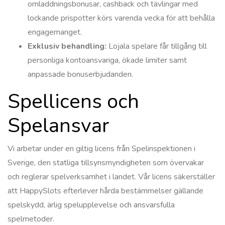
omladdningsbonusar, cashback och tävlingar med
lockande prispotter körs varenda vecka för att behålla
engagemanget.
Exklusiv behandling:
Lojala spelare får tillgång till
personliga kontoansvariga, ökade limiter samt
anpassade bonuserbjudanden.
Spellicens och
Spelansvar
Vi arbetar under en giltig licens från Spelinspektionen i
Sverige, den statliga tillsynsmyndigheten som övervakar
och reglerar spelverksamhet i landet. Vår licens säkerställer
att HappySlots efterlever hårda bestämmelser gällande
spelskydd, ärlig spelupplevelse och ansvarsfulla
spelmetoder.